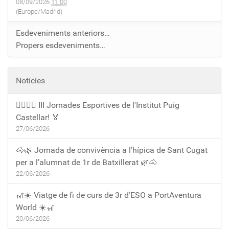
08/09/2026
11:00
(Europe/Madrid)
Esdeveniments anteriors…
Propers esdeveniments…
Notícies
🏃‍♀️🏃‍♂️ III Jornades Esportives de l'Institut Puig
Castellar! 🏅
27/06/2026
🐴🌿 Jornada de convivència a l’hípica de Sant Cugat
per a l’alumnat de 1r de Batxillerat 🌿🐴
22/06/2026
🎢☀️ Viatge de fi de curs de 3r d’ESO a PortAventura
World ☀️🎢
20/06/2026