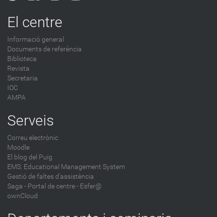
o
g
El centre
-
Informació general
Documents de referència
Biblioteca
Revista
Secretaria
IOC
AMPA
Serveis
Correu electrònic
Moodle
El blog del Puig
EMS: Educational Management System
Gestió de faltes d'assistència
Saga
-
Portal de centre - Esfer@
ownCloud