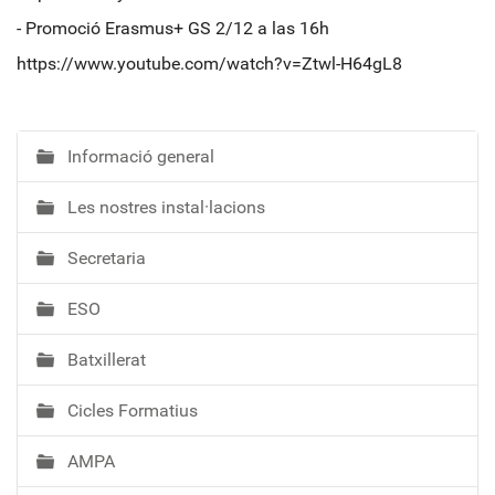
- Promoció Erasmus+ GS 2/12 a las 16h
https://www.youtube.com/watch?v=Ztwl-H64gL8
Informació general
N
a
Les nostres instal·lacions
v
e
Secretaria
g
a
ESO
c
i
Batxillerat
ó
Cicles Formatius
AMPA