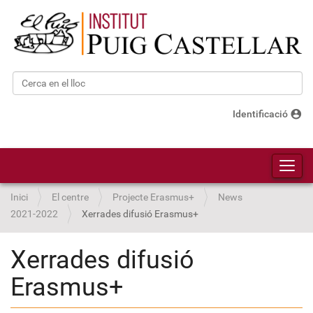
Cerca
Cerca avançada…
account_circle
Identificació
Toggl
Inici
El centre
Projecte Erasmus+
News
2021-2022
Xerrades difusió Erasmus+
Xerrades difusió
Erasmus+