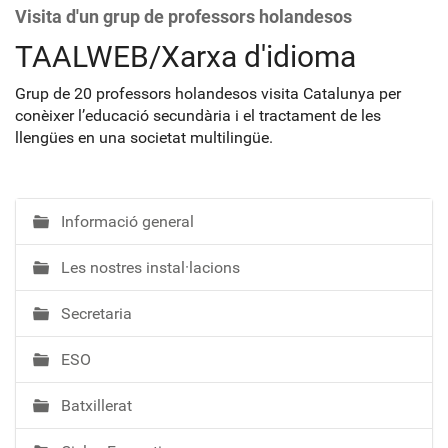
Visita d'un grup de professors holandesos
TAALWEB/Xarxa d'idioma
Grup de 20 professors holandesos visita Catalunya per
conèixer l’educació secundària i el tractament de les
llengües en una societat multilingüe.
Informació general
N
a
Les nostres instal·lacions
v
e
Secretaria
g
a
ESO
c
i
Batxillerat
ó