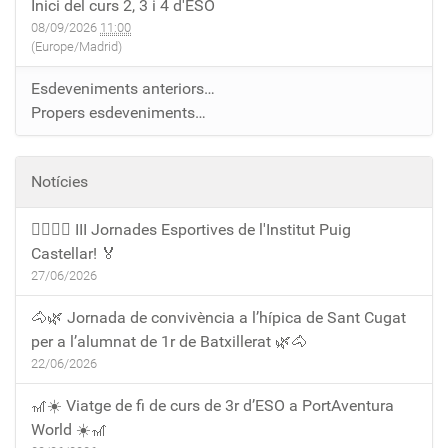
Inici del curs 2, 3 i 4 d'ESO
08/09/2026
11:00
(Europe/Madrid)
Esdeveniments anteriors…
Propers esdeveniments…
Notícies
🏃‍♀️🏃‍♂️ III Jornades Esportives de l'Institut Puig
Castellar! 🏅
27/06/2026
🐴🌿 Jornada de convivència a l’hípica de Sant Cugat
per a l’alumnat de 1r de Batxillerat 🌿🐴
22/06/2026
🎢☀️ Viatge de fi de curs de 3r d’ESO a PortAventura
World ☀️🎢