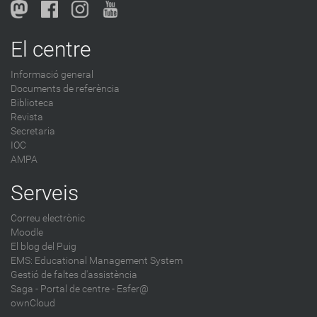
l
o
g
El centre
-
Informació general
Documents de referència
Biblioteca
Revista
Secretaria
IOC
AMPA
Serveis
Correu electrònic
Moodle
El blog del Puig
EMS: Educational Management System
Gestió de faltes d'assistència
Saga
-
Portal de centre - Esfer@
ownCloud