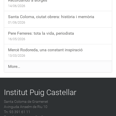
Recordando a Borges
14/06/2026
Santa Coloma, ciutat obrera: història i memòria
01/06/2026
Pere Ferreres: tota la vida, periodista
16/05/2026
Mercè Rodoreda, una constant inspiració
13/03/2026
E
More…
n
t
r
Institut Puig Castellar
a
d
Santa Coloma de Gramenet
e
Avinguda Anselm de Riu 10
s
Tn: 93 391 61 11
a