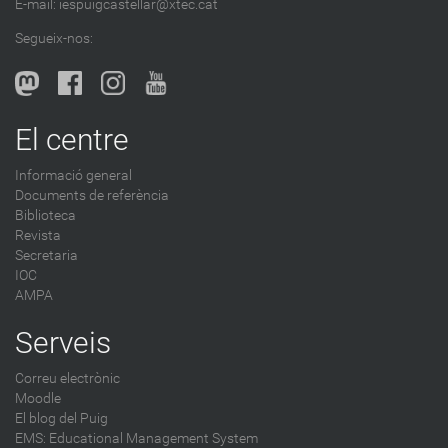
E-mail:
iespuigcastellar@xtec.cat
l
Segueix-nos:
b
l
o
g
El centre
-
Informació general
Documents de referència
Biblioteca
Revista
Secretaria
IOC
AMPA
Serveis
Correu electrònic
Moodle
El blog del Puig
EMS: Educational Management System