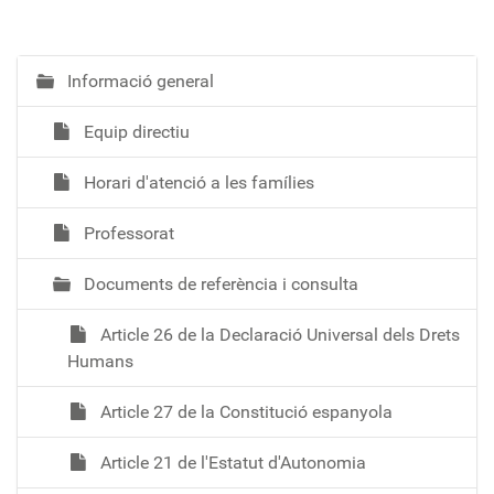
Informació general
N
a
Equip directiu
v
e
Horari d'atenció a les famílies
g
a
Professorat
c
i
Documents de referència i consulta
ó
Article 26 de la Declaració Universal dels Drets
Humans
Article 27 de la Constitució espanyola
Article 21 de l'Estatut d'Autonomia