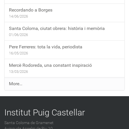
Recordando a Borges
14/06/2026
Santa Coloma, ciutat obrera: història i memòria
01/06/2026
Pere Ferreres: tota la vida, periodista
16/05/2026
Mercè Rodoreda, una constant inspiració
13/03/2026
E
More…
n
t
r
Institut Puig Castellar
a
d
Santa Coloma de Gramenet
e
Avinguda Anselm de Riu 10