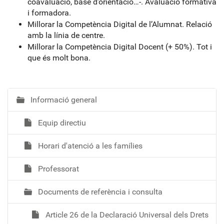
coavaluació, base d’orientació…-. Avaluació formativa
i formadora.
Millorar la Competència Digital de l’Alumnat. Relació
amb la línia de centre.
Millorar la Competència Digital Docent (+ 50%). Tot i
que és molt bona.
Informació general
N
a
Equip directiu
v
e
Horari d'atenció a les famílies
g
a
Professorat
c
i
Documents de referència i consulta
ó
Article 26 de la Declaració Universal dels Drets