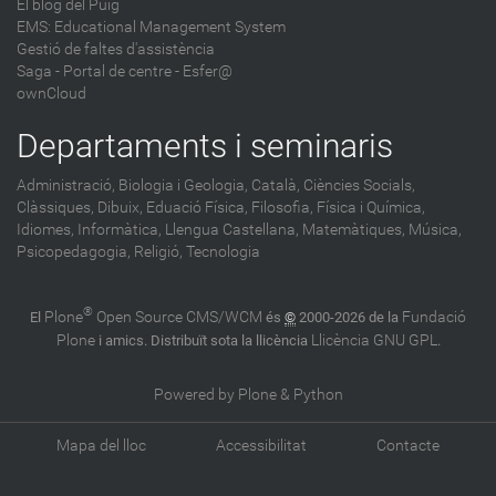
El blog del Puig
EMS: Educational Management System
Gestió de faltes d'assistència
Saga
-
Portal de centre - Esfer@
ownCloud
Departaments i seminaris
Administració,
Biologia i Geologia,
Català,
Ciències Socials,
Clàssiques,
Dibuix,
Eduació Física,
Filosofia,
Física i Química,
Idiomes,
Informàtica,
Llengua Castellana,
Matemàtiques,
Música,
Psicopedagogia,
Religió,
Tecnologia
®
Plone
Open Source CMS/WCM
Fundació
El
és
©
2000-2026 de la
Plone
Llicència GNU GPL
i amics. Distribuït sota la llicència
.
Powered by Plone & Python
Mapa del lloc
Accessibilitat
Contacte