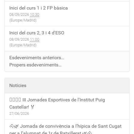
Inici del curs 1 i 2 FP bàsica
08/09/2026
10:30
(Europe/Madrid)
Inici del curs 2, 3 i 4 d'ESO
08/09/2026
11:00
(Europe/Madrid)
Esdeveniments anteriors…
Propers esdeveniments…
Notícies
🏃‍♀️🏃‍♂️ III Jornades Esportives de l'Institut Puig
Castellar! 🏅
27/06/2026
🐴🌿 Jornada de convivència a l’hípica de Sant Cugat
per a l’alumnat de 1r de Batxillerat 🌿🐴