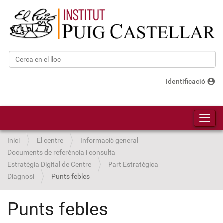
Cerca
Cerca avançada…
account_circle
Identificació
Toggl
Inici
El centre
Informació general
Documents de referència i consulta
Estratègia Digital de Centre
Part Estratègica
Diagnosi
Punts febles
Punts febles