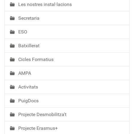
Les nostres instal·lacions
v
e
Secretaria
g
a
ESO
c
i
Batxillerat
ó
Cicles Formatius
AMPA
Activitats
PuigDocs
Projecte Desmobilitza't
Projecte Erasmus+