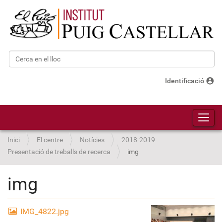
Cerca
Cerca avançada…
account_circle
Identificació
Toggl
Inici
El centre
Notícies
2018-2019
Presentació de treballs de recerca
img
img
IMG_4822.jpg