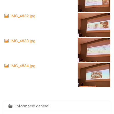
IMG_4832.jpg
IMG_4833.jpg
IMG_4834.jpg
Informació general
N
a