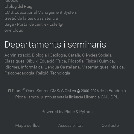
Moodle
El blog del Puig
EMS: Educational Management System
Gestió de faltes d'assistència
Saga
-
Portal de centre - Esfer@
ownCloud
Departaments i seminaris
Administració,
Biologia i Geologia,
Català,
Ciències Socials,
Clàssiques,
Dibuix,
Eduació Física,
Filosofia,
Física i Química,
Idiomes,
Informàtica,
Llengua Castellana,
Matemàtiques,
Música,
Psicopedagogia,
Religió,
Tecnologia
®
Plone
Open Source CMS/WCM
Fundació
El
és
©
2000-2026 de la
Plone
Llicència GNU GPL
i amics. Distribuït sota la llicència
.
Powered by Plone & Python
Mapa del lloc
Accessibilitat
Contacte