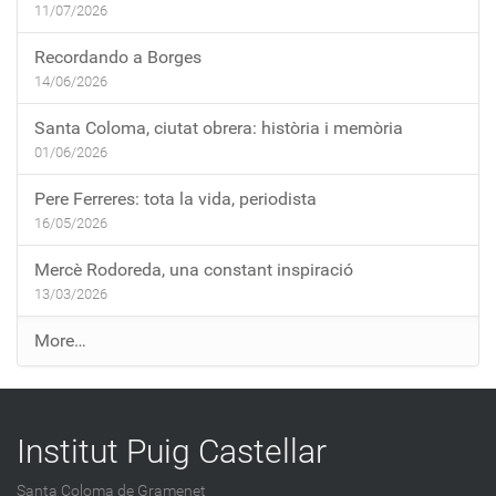
11/07/2026
Recordando a Borges
14/06/2026
Santa Coloma, ciutat obrera: història i memòria
01/06/2026
Pere Ferreres: tota la vida, periodista
16/05/2026
Mercè Rodoreda, una constant inspiració
13/03/2026
E
More…
n
t
r
Institut Puig Castellar
a
d
Santa Coloma de Gramenet