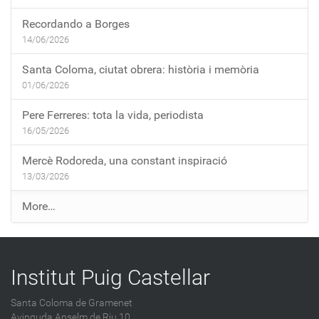
Recordando a Borges
14/06/2026
Santa Coloma, ciutat obrera: història i memòria
01/06/2026
Pere Ferreres: tota la vida, periodista
16/05/2026
Mercè Rodoreda, una constant inspiració
13/03/2026
E
More…
n
t
r
Institut Puig Castellar
a
d
Santa Coloma de Gramenet
e
Avinguda Anselm de Riu 10