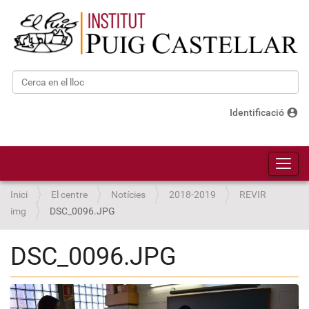
Cerca
Cerca avançada…
account_circle
Identificació
Toggl
Inici
El centre
Notícies
2018-2019
REVIR
img
DSC_0096.JPG
DSC_0096.JPG