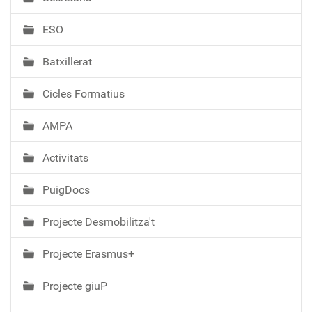
g
a
ESO
c
i
Batxillerat
ó
Cicles Formatius
AMPA
Activitats
PuigDocs
Projecte Desmobilitza't
Projecte Erasmus+
Projecte giuP