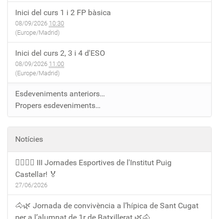
Inici del curs 1 i 2 FP bàsica
08/09/2026
10:30
(Europe/Madrid)
Inici del curs 2, 3 i 4 d'ESO
08/09/2026
11:00
(Europe/Madrid)
Esdeveniments anteriors…
Propers esdeveniments…
Notícies
🏃‍♀️🏃‍♂️ III Jornades Esportives de l'Institut Puig
Castellar! 🏅
27/06/2026
🐴🌿 Jornada de convivència a l’hípica de Sant Cugat
per a l’alumnat de 1r de Batxillerat 🌿🐴