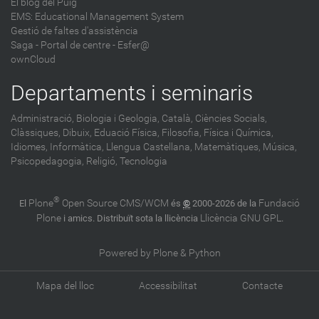
El blog del Puig
EMS: Educational Management System
Gestió de faltes d'assistència
Saga
-
Portal de centre - Esfer@
ownCloud
Departaments i seminaris
Administració,
Biologia i Geologia,
Català,
Ciències Socials,
Clàssiques,
Dibuix,
Eduació Física,
Filosofia,
Física i Química,
Idiomes,
Informàtica,
Llengua Castellana,
Matemàtiques,
Música,
Psicopedagogia,
Religió,
Tecnologia
®
Plone
Open Source CMS/WCM
Fundació
El
és
©
2000-2026 de la
Plone
Llicència GNU GPL
i amics. Distribuït sota la llicència
.
Powered by Plone & Python
Mapa del lloc
Accessibilitat
Contacte