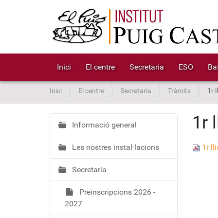
Inici
El centre
Secretaria
ESO
Bat
S
Inici
El centre
Secretaria
Tràmits
1r l
o
u
1r 
a
Informació general
N
:
a
Les nostres instal·lacions
1r ll
v
e
Secretaria
g
a
Preinscripcions 2026 -
c
2027
i