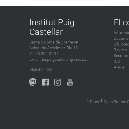
Institut Puig
El c
Castellar
Informac
Documen
Santa Coloma de Gramenet
Bibliote
Avinguda Anselm de Riu 10
Revista
Tn: 93 391 61 11
Secretar
E-mail:
iespuigcastellar@xtec.cat
IOC
AMPA
Segueix-nos:
®
Plone
Open Source
El