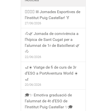
🏃‍♀️🏃‍♂️ III Jornades Esportives de
l'Institut Puig Castellar! 🏅
27/06/2026
🐴🌿 Jornada de convivència a
l’hípica de Sant Cugat per a
l’alumnat de 1r de Batxillerat 🌿
🐴
22/06/2026
🎢☀️ Viatge de fi de curs de 3r
d’ESO a PortAventura World ☀️
🎢
20/06/2026
🎓✨ Emotiva graduació de
l’alumnat de 4t d’ESO de
l’Institut Puig Castellar ✨🎓