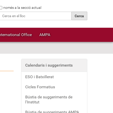
Cerca
només a la secció actual
Cerca avançada…
nternational Office
AMPA
Calendaris i suggeriments
ESO i Batxillerat
Cicles Formatius
Bústia de suggeriments de
l'Institut
Bústia de suggeriments AMPA