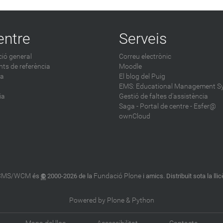
entre
Serveis
ió general
Correu electrònic
ts de referència
Moodle
ca
El blog del Puig
EMS: Educational Management S
ia
Gestió de faltes d'assistència
Saga
-
Portal de centre - Esfer@
ownCloud
 CMS/WCM
Fundació Plone
és
©
2000-2026 de la
i amics. Distribuït sota la lli
Powered by Plone & Python