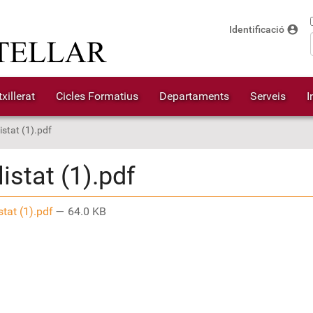
account_circle
Identificació
xillerat
Cicles Formatius
Departaments
Serveis
I
listat (1).pdf
llistat (1).pdf
istat (1).pdf
— 64.0 KB