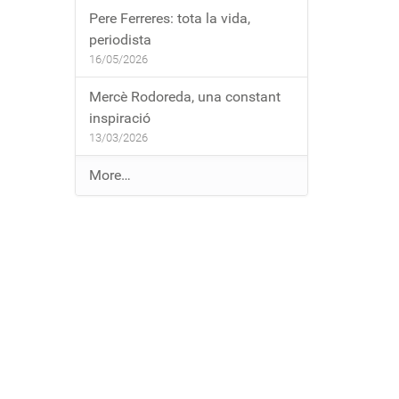
Pere Ferreres: tota la vida,
periodista
16/05/2026
Mercè Rodoreda, una constant
inspiració
13/03/2026
E
More…
n
t
r
a
d
e
s
a
l
b