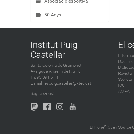
Associació esportiva
50 Anys
Institut Puig
El c
Castellar
Informac
Documen
Santa Coloma de Gramenet
Bibliote
Avinguda Anselm de Riu 10
Revista
Tn: 93 391 61 11
Secretar
E-mail:
iespuigcastellar@xtec.cat
IOC
AMPA
Segueix-nos:
®
Plone
Open Source
El