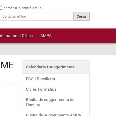
Cerca
només a la secció actual
Cerca avançada…
nternational Office
AMPA
RME
Calendaris i suggeriments
ESO i Batxillerat
Cicles Formatius
Bústia de suggeriments de
l'Institut
Bústia de suggeriments AMPA