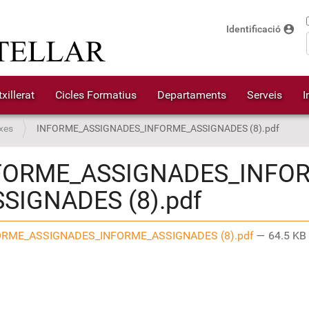
account_circle
Identificació
xillerat
Cicles Formatius
Departaments
Serveis
I
xes
INFORME_ASSIGNADES_INFORME_ASSIGNADES (8).pdf
FORME_ASSIGNADES_INFO
SSIGNADES (8).pdf
RME_ASSIGNADES_INFORME_ASSIGNADES (8).pdf
— 64.5 KB