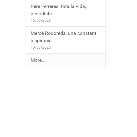
Pere Ferreres: tota la vida,
periodista
16/05/2026
Mercè Rodoreda, una constant
inspiració
13/03/2026
E
More…
n
t
r
a
d
e
s
a
l
b