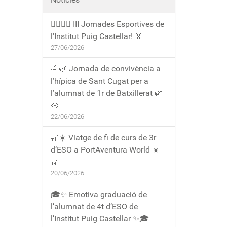
🏃‍♀️🏃‍♂️ III Jornades Esportives de
l'Institut Puig Castellar! 🏅
27/06/2026
🐴🌿 Jornada de convivència a
l’hípica de Sant Cugat per a
l’alumnat de 1r de Batxillerat 🌿
🐴
22/06/2026
🎢☀️ Viatge de fi de curs de 3r
d’ESO a PortAventura World ☀️
🎢
20/06/2026
🎓✨ Emotiva graduació de
l’alumnat de 4t d’ESO de
l’Institut Puig Castellar ✨🎓