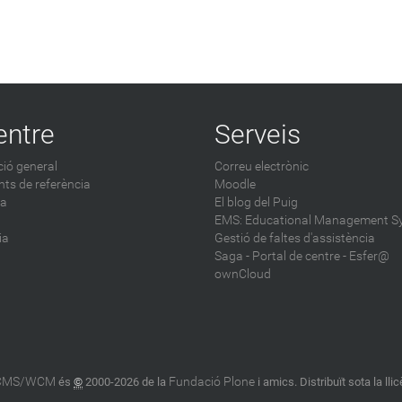
entre
Serveis
ió general
Correu electrònic
ts de referència
Moodle
ca
El blog del Puig
EMS: Educational Management S
ia
Gestió de faltes d'assistència
Saga
-
Portal de centre - Esfer@
ownCloud
 CMS/WCM
Fundació Plone
és
©
2000-2026 de la
i amics. Distribuït sota la lli