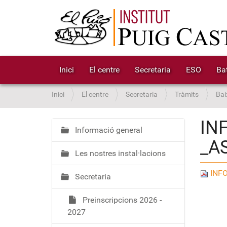
Inici
El centre
Secretaria
ESO
Bat
S
Inici
El centre
Secretaria
Tràmits
Bai
o
u
IN
a
Informació general
N
_A
:
a
Les nostres instal·lacions
v
e
INFO
Secretaria
g
a
Preinscripcions 2026 -
c
2027
i