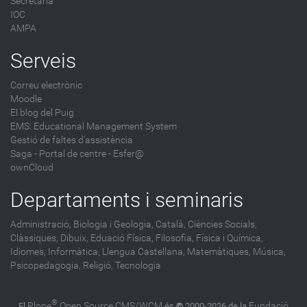
Secretaria
IOC
AMPA
Serveis
Correu electrònic
Moodle
El blog del Puig
EMS: Educational Management System
Gestió de faltes d'assistència
Saga
-
Portal de centre - Esfer@
ownCloud
Departaments i seminaris
Administració,
Biologia i Geologia,
Català,
Ciències Socials,
Clàssiques,
Dibuix,
Eduació Física,
Filosofia,
Física i Química,
Idiomes,
Informàtica,
Llengua Castellana,
Matemàtiques,
Música,
Psicopedagogia,
Religió,
Tecnologia
®
Plone
Open Source CMS/WCM
Fundació
El
és
©
2000-2026 de la