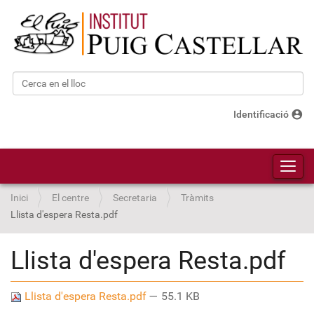
Cerca
Cerca avançada…
account_circle
Identificació
Toggl
Inici
El centre
Secretaria
Tràmits
Llista d'espera Resta.pdf
Llista d'espera Resta.pdf
Llista d'espera Resta.pdf
— 55.1 KB