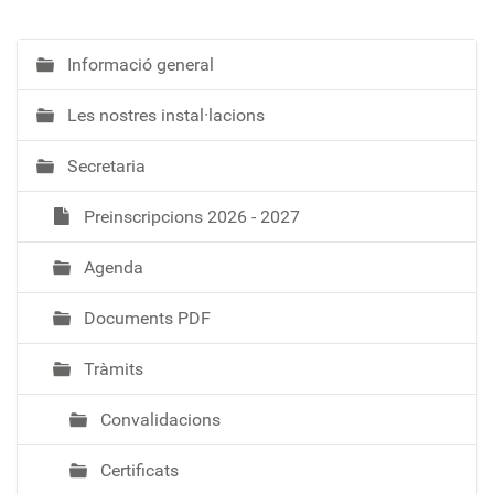
Informació general
N
a
Les nostres instal·lacions
v
e
Secretaria
g
a
Preinscripcions 2026 - 2027
c
i
Agenda
ó
Documents PDF
Tràmits
Convalidacions
Certificats