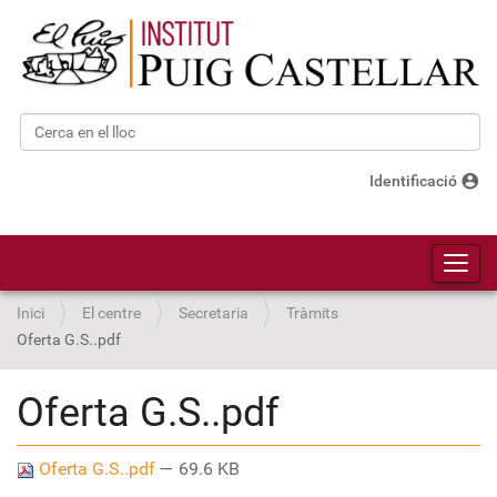
Cerca
Cerca avançada…
account_circle
Identificació
Toggl
Inici
El centre
Secretaria
Tràmits
Oferta G.S..pdf
Oferta G.S..pdf
Oferta G.S..pdf
— 69.6 KB