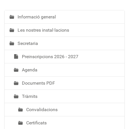
Informació general
N
a
Les nostres instal·lacions
v
e
Secretaria
g
a
Preinscripcions 2026 - 2027
c
i
Agenda
ó
Documents PDF
Tràmits
Convalidacions
Certificats