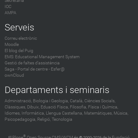
Secretaria
IOC
AMPA
Serveis
Correu electrònic
Moodle
El blog del Puig
EMS: Educational Management System
Gestió de faltes d'assistència
Saga
-
Portal de centre - Esfer@
ownCloud
Departaments i seminaris
Administració,
Biologia i Geologia,
Català,
Ciències Socials,
Clàssiques,
Dibuix,
Eduació Física,
Filosofia,
Física i Química,
Idiomes,
Informàtica,
Llengua Castellana,
Matemàtiques,
Música,
Psicopedagogia,
Religió,
Tecnologia
®
Plone
Open Source CMS/WCM
Fundació
El
és
©
2000-2026 de la