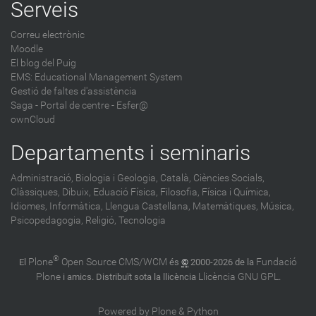
Serveis
Correu electrònic
Moodle
El blog del Puig
EMS: Educational Management System
Gestió de faltes d'assistència
Saga
-
Portal de centre - Esfer@
ownCloud
Departaments i seminaris
Administració,
Biologia i Geologia,
Català,
Ciències Socials,
Clàssiques,
Dibuix,
Eduació Física,
Filosofia,
Física i Química,
Idiomes,
Informàtica,
Llengua Castellana,
Matemàtiques,
Música,
Psicopedagogia,
Religió,
Tecnologia
®
Plone
Open Source CMS/WCM
Fundació
El
és
©
2000-2026 de la
Plone
Llicència GNU GPL
i amics. Distribuït sota la llicència
.
Powered by Plone & Python