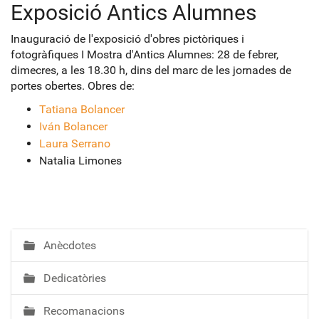
Exposició Antics Alumnes
Inauguració de l'exposició d'obres pictòriques i
fotogràfiques I Mostra d'Antics Alumnes: 28 de febrer,
dimecres, a les 18.30 h, dins del marc de les jornades de
portes obertes. Obres de:
Tatiana Bolancer
Iván Bolancer
Laura Serrano
Natalia Limones
Anècdotes
N
a
Dedicatòries
v
e
Recomanacions
g