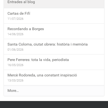
Entrades al blog
Cartas de Fifí
11/07/2026
Recordando a Borges
14/06/2026
Santa Coloma, ciutat obrera: història i memòria
01/06/2026
Pere Ferreres: tota la vida, periodista
16/05/2026
Mercè Rodoreda, una constant inspiració
13/03/2026
E
More…
n
t
r