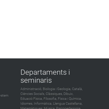
Departaments i
seminaris
Administració,
Biologia i Geologia,
Català,
Ciències Socials,
Clàssiques,
Dibuix,
ystem
Eduació Física,
Filosofia,
Física i Química,
Idiomes,
Informàtica,
Llengua Castellana,
Matemàtiques,
Música,
Psicopedagogia,