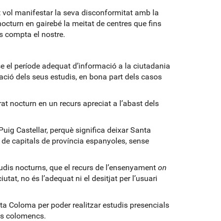
 vol manifestar la seva disconformitat amb la
octurn en gairebé la meitat de centres que fins
s compta el nostre.
nse el període adequat d’informació a la ciutadania
ació dels seus estudis, en bona part dels casos
at nocturn en un recurs apreciat a l’abast dels
 Puig Castellar, perquè significa deixar Santa
 de capitals de província espanyoles, sense
tudis nocturns, que el recurs de l’ensenyament
on
tat, no és l’adequat ni el desitjat per l’usuari
a Coloma per poder realitzar estudis presencials
lts colomencs.