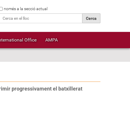
Cerca
només a la secció actual
Cerca avançada…
nternational Office
AMPA
imir progressivament el batxillerat