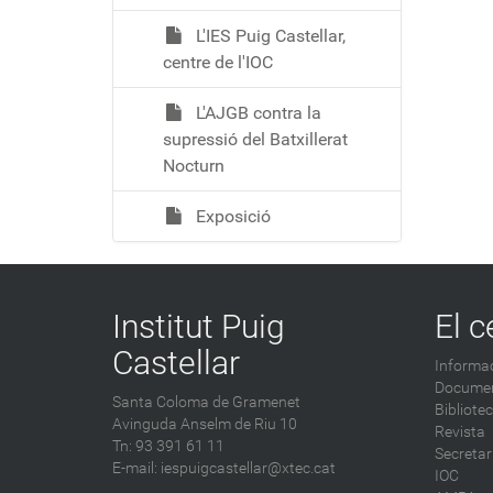
L'IES Puig Castellar,
centre de l'IOC
L'AJGB contra la
supressió del Batxillerat
Nocturn
Exposició
Institut Puig
El c
Castellar
Informac
Documen
Santa Coloma de Gramenet
Bibliote
Avinguda Anselm de Riu 10
Revista
Tn: 93 391 61 11
Secretar
E-mail:
iespuigcastellar@xtec.cat
IOC