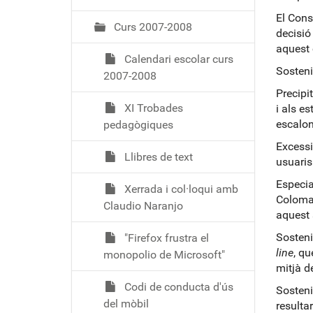
ó
El Cons
Curs 2007-2008
decisió
aquest 
Calendari escolar curs
Sosteni
2007-2008
Precipi
XI Trobades
i als e
escalon
pedagògiques
Excessi
Llibres de text
usuaris
Especia
Xerrada i col·loqui amb
Coloma,
Claudio Naranjo
aquest 
Sosteni
"Firefox frustra el
line
, qu
monopolio de Microsoft"
mitjà d
Codi de conducta d'ús
Sosteni
del mòbil
resulta