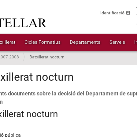
account_circle
Identificació
xillerat
Cicles Formatius
Departaments
Serveis
I
2007-2008
Batxillerat nocturn
xillerat nocturn
nts documents sobre la decisió del Departament de supr
n
illerat nocturn
nió pública