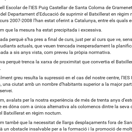
ell Escolar de l'IES Puig Castellar de Santa Coloma de Gramenet
 del Departament d'Educació de suprimir el Batxillerat en règim n
curs 2007-2008 l’han estat oferint a Catalunya, entre els quals e
m que la mesura ha estat precipitada i excessiva.
tada perquè s’ha pres a final de curs, just per al curs que ve, se
studiants actuals, que veuen trencada inesperadament la planific
ada a sis anys vista, com preveu la pròpia normativa.
va perquè trenca la xarxa de proximitat que convertia el Batxiller
.
lment greu resulta la supressió en el cas del nostre centre, l’IES
 una ciutat amb un nombre d’habitants superior a la major part
servei.
m, avalats per la nostra experiència de més de trenta anys d’es
e es dóna com a única alternativa als colomencs dintre la seva ciu
el Batxillerat en règim nocturn.
m també que la necessitat de llargs desplaçaments fora de Sant
rà un obstacle insalvable per a la formació i la promoció de mo