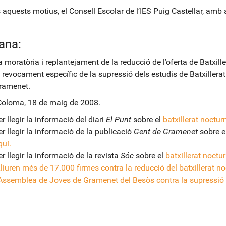
s aquests motius, el Consell Escolar de l’IES Puig Castellar, am
ana:
a moratòria i replantejament de la reducció de l’oferta de Batxil
l revocament específic de la supressió dels estudis de Batxillera
ramenet.
oloma, 18 de maig de 2008.
r llegir la informació del diari
El Punt
sobre el
batxillerat nocturn
er llegir la informació de la publicació
Gent de Gramenet
sobre e
quí.
r llegir la informació de la revista
Sóc
sobre el
batxillerat noctur
Lliuren més de 17.000 firmes contra la reducció del batxillerat no
'Assemblea de Joves de Gramenet del Besòs contra la supressió d