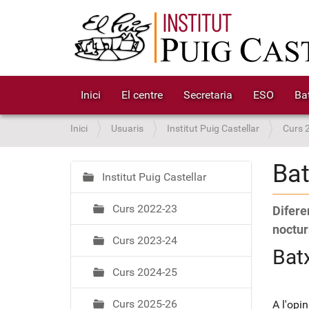
Inici
El centre
Secretaria
ESO
Bat
S
Inici
Usuaris
Institut Puig Castellar
Curs 
o
u
Bat
a
Institut Puig Castellar
N
:
a
Curs 2022-23
Difere
v
e
noctur
Curs 2023-24
g
Batx
a
Curs 2024-25
c
i
Curs 2025-26
A l'opi