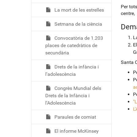
Per tot
La mort de les estrelles
centre,
Setmana de la ciència
Dem
L
Convocatòria de 1.203
E
places de catedràtics de
G
secundària
Santa C
Drets de la infància i
Pe
l'adolescència
P
a
Congrès Mundial dels
Pe
Drets de la Infància i
"
l'Adolescència
L
Paraules de comiat
El informe McKinsey