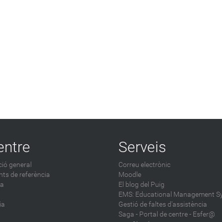
entre
Serveis
ió general
Correu electrònic
ts de referència
Moodle
ca
El blog del Puig
EMS: Educational Management S
ia
Gestió de faltes d'assistència
Saga
-
Portal de centre - Esfer@