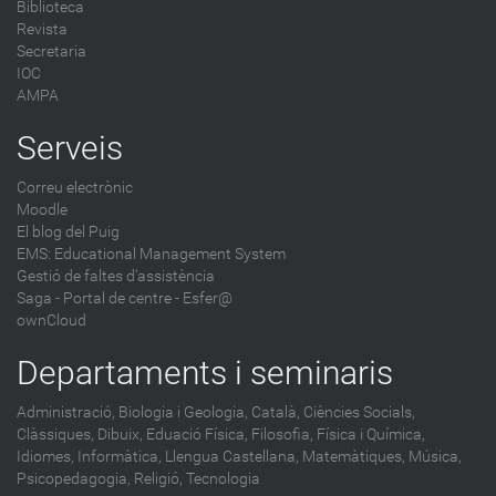
Biblioteca
Revista
Secretaria
IOC
AMPA
Serveis
Correu electrònic
Moodle
El blog del Puig
EMS: Educational Management System
Gestió de faltes d'assistència
Saga
-
Portal de centre - Esfer@
ownCloud
Departaments i seminaris
Administració,
Biologia i Geologia,
Català,
Ciències Socials,
Clàssiques,
Dibuix,
Eduació Física,
Filosofia,
Física i Química,
Idiomes,
Informàtica,
Llengua Castellana,
Matemàtiques,
Música,
Psicopedagogia,
Religió,
Tecnologia