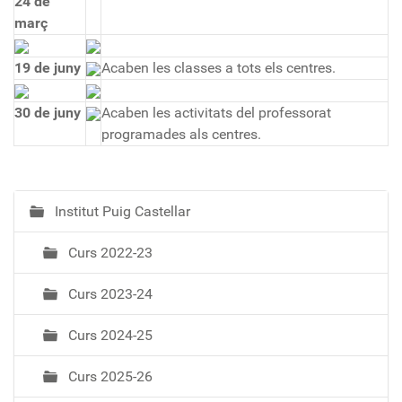
24 de
març
19 de juny
Acaben les classes a tots els centres.
30 de juny
Acaben les activitats del professorat
programades als centres.
Institut Puig Castellar
N
a
Curs 2022-23
v
e
Curs 2023-24
g
a
Curs 2024-25
c
i
Curs 2025-26
ó