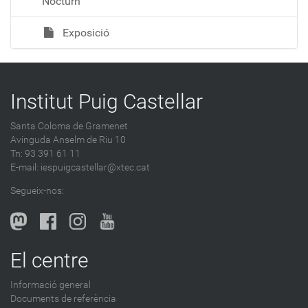
Nocturn
Exposició
Institut Puig Castellar
Santa Coloma de Gramenet
Avinguda Anselm de Riu 10
Tn: 93 391 61 11
E-mail:
iespuigcastellar@xtec.cat
Segueix-nos:
El centre
Informació general
Documents de referència