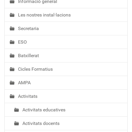
Informació general
N
a
Les nostres instal·lacions
v
e
Secretaria
g
a
ESO
c
i
Batxillerat
ó
Cicles Formatius
AMPA
Activitats
Activitats educatives
Activitats docents