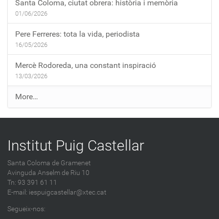
Santa Coloma, ciutat obrera: història i memòria
01/06/2026
Pere Ferreres: tota la vida, periodista
16/05/2026
Mercè Rodoreda, una constant inspiració
13/03/2026
E
More…
n
t
r
Institut Puig Castellar
a
d
Santa Coloma de Gramenet
e
Avinguda Anselm de Riu 10
s
Tn: 93 391 61 11
a
E-mail:
iespuigcastellar@xtec.cat
l
Segueix-nos:
b