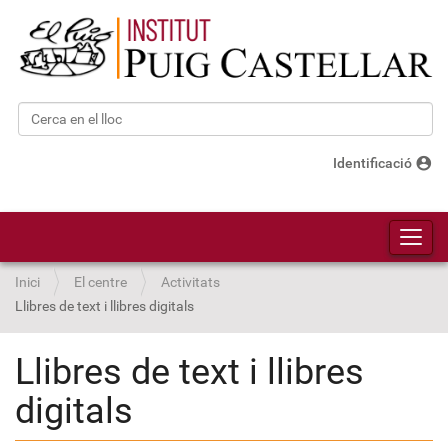
Cerca
Cerca avançada…
account_circle
Identificació
Toggl
Inici
El centre
Activitats
Llibres de text i llibres digitals
Llibres de text i llibres
digitals