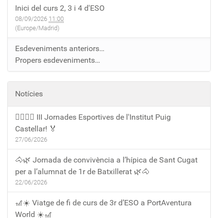
Inici del curs 2, 3 i 4 d'ESO
08/09/2026
11:00
(Europe/Madrid)
Esdeveniments anteriors…
Propers esdeveniments…
Notícies
🏃‍♀️🏃‍♂️ III Jornades Esportives de l'Institut Puig
Castellar! 🏅
27/06/2026
🐴🌿 Jornada de convivència a l’hípica de Sant Cugat
per a l’alumnat de 1r de Batxillerat 🌿🐴
22/06/2026
🎢☀️ Viatge de fi de curs de 3r d’ESO a PortAventura
World ☀️🎢