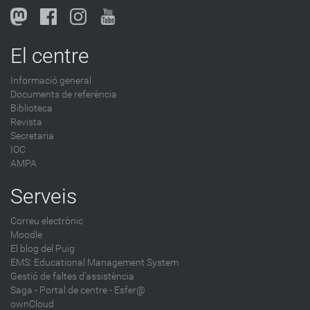
l
o
g
El centre
-
Informació general
Documents de referència
Biblioteca
Revista
Secretaria
IOC
AMPA
Serveis
Correu electrònic
Moodle
El blog del Puig
EMS: Educational Management System
Gestió de faltes d'assistència
Saga
-
Portal de centre - Esfer@
ownCloud