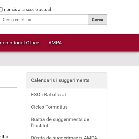
Cerca
només a la secció actual
Cerca avançada…
nternational Office
AMPA
Calendaris i suggeriments
ESO i Batxillerat
Cicles Formatius
Bústia de suggeriments de
l'Institut
itiu.
Bústia de suggeriments AMPA