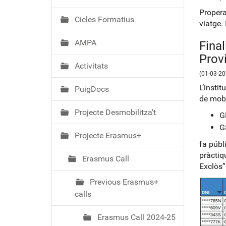
ó
Propera
Cicles Formatius
viatge.
AMPA
Final
Prov
Activitats
(01-03-20
L’insti
PuigDocs
de mobi
Projecte Desmobilitza't
G
G
Projecte Erasmus+
fa públ
pràctiq
Erasmus Call
Exclòs”
Previous Erasmus+
calls
Erasmus Call 2024-25