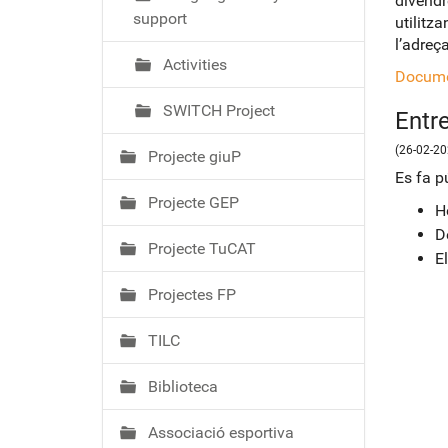
divendr
support
utilitza
l’adreç
Activities
Docume
SWITCH Project
Entr
(26-02-20
Projecte giuP
Es fa pú
Projecte GEP
H
D
Projecte TuCAT
E
Projectes FP
TILC
Biblioteca
Associació esportiva