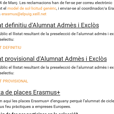
 4 de Març. Les reclamacions han de fer-se per correu electrònic
nt el
model de sol·licitud genèric
, i enviar-se al coordinador/a E
a
erasmus@elpuig.xeill.net
at definitiu d'Alumnat Admès i Exclòs
blic el llistat resultant de la preselecció de l'alumnat admès i ex
selectiu:
T DEFINITIU
tat provisional d'Alumnat Admès i Exclòs
blic el llistat resultant de la preselecció de l'alumnat admès i ex
selectiu:
T PROVISIONAL
ta de places Erasmus+
m aquí les places Erasmus+ d’enguany perquè l’alumnat de cicl
us feu pràctiques a empreses Europees.