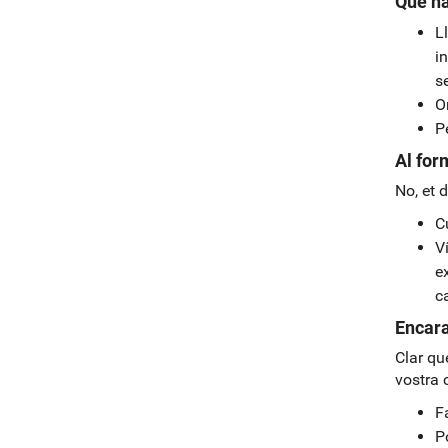
Què ha
L
in
se
Om
P
Al for
No, et
C
V
ex
c
Encara
Clar qu
vostra 
F
P