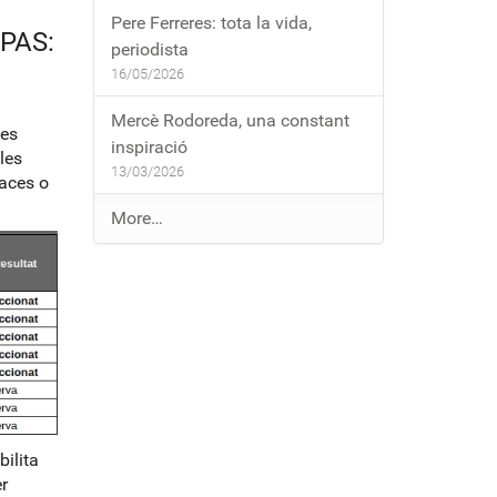
Pere Ferreres: tota la vida,
 PAS:
periodista
16/05/2026
Mercè Rodoreda, una constant
les
inspiració
les
13/03/2026
laces o
E
More…
n
t
r
a
d
e
s
a
l
bilita
b
r