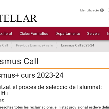
account_circle
Identificació
xillerat
Cicles Formatius
Departaments
Serveis
I
 Call
Previous Erasmus+ calls
Erasmus Call 2023-24
smus Call
smus+ curs 2023-24
itzat el procés de selecció de l'alumnat:
itiu
24)
esoltes totes les reclamacions, el llistat provisional esdevé defin