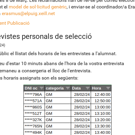
es 8 de Març. Les reclamacions han de fer-se per correu electròn
nt el
model de sol·licitud genèric
, i enviar-se al coordinador/a E
a
erasmus@elpuig.xeill.net
nt Publicació
evistes personals de selecció
24)
blic el llistat dels horaris de les entrevistes a l'alumnat.
eu d'estar 10 minuts abans de l'hora de la vostra entrevista
emaneu a consergeria el lloc de l'entrevista.
ls horaris assignats son els següents: