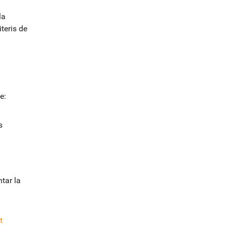
la
teris de
e:
s
tar la
t