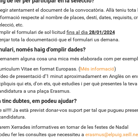
ig de fer per participar en la selecció?
legir atentament el document de la convocatòria. Allà teniu tota 
formació respecte al nombre de places, destí, dates, requisits, cri
lecció, etc.
plir el formulari de sol·licitud
fins al dia
28/01/2024
enjar tota la documentació que el formulari us demana.
mulari, només haig d’omplir dades?
 demanem alguna cosa una mica més elaborada com per exempl
urriculum Vitae en format Europass. (
Més informació
)
ídeo de presentació d’1 minut aproximadament en Anglès on en
pliquis qui ets, d'on ets, què estudies i per què presentes la teva
andidatura a una plaça Erasmus.
 tinc dubtes, em podeu ajudar?
e si!!!! Ja està previst donar-vos suport per tal que pugueu presen
candidatura.
arem Xerrades informatives en tornar de les festes de Nadal
odeu fer les consultes que necessiteu a
erasmus@elpuig.xeill.ne