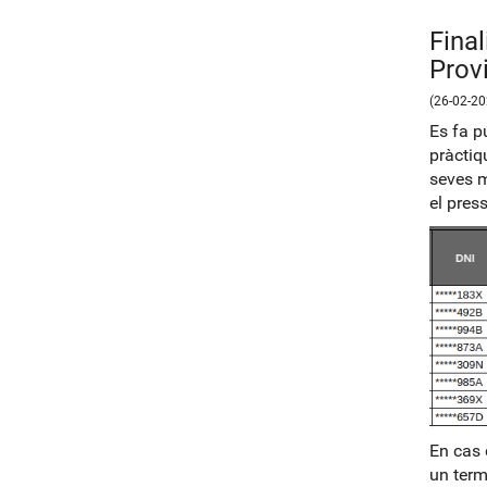
Final
Prov
(26-02-20
Es fa p
pràctiq
seves m
el pres
En cas 
un term