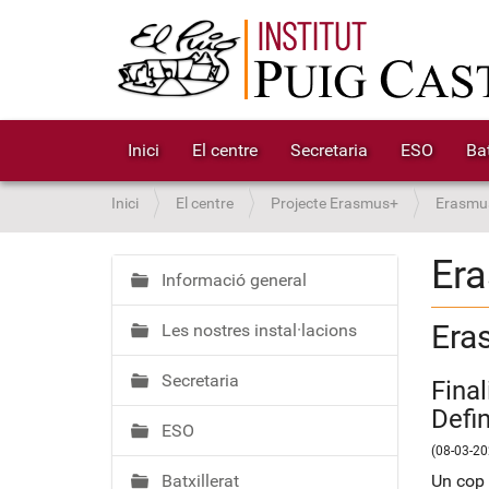
Inici
El centre
Secretaria
ESO
Bat
S
Inici
El centre
Projecte Erasmus+
Erasmus
o
u
Era
a
Informació general
N
:
a
Era
Les nostres instal·lacions
v
e
Secretaria
g
Final
a
Defin
ESO
c
(08-03-20
i
Batxillerat
Un cop r