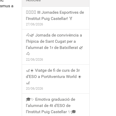
ic
rasmus a
🏃‍♀️🏃‍♂️ III Jornades Esportives de
l'Institut Puig Castellar! 🏅
27/06/2026
🐴🌿 Jornada de convivència a
l’hípica de Sant Cugat per a
l’alumnat de 1r de Batxillerat 🌿
🐴
22/06/2026
🎢☀️ Viatge de fi de curs de 3r
d’ESO a PortAventura World ☀️
🎢
20/06/2026
🎓✨ Emotiva graduació de
l’alumnat de 4t d’ESO de
l’Institut Puig Castellar ✨🎓