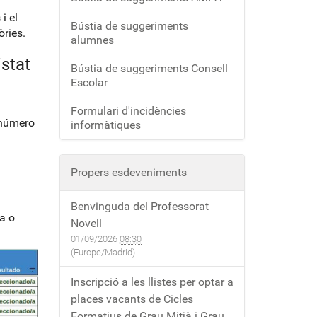
i el
Bústia de suggeriments
òries.
alumnes
istat
Bústia de suggeriments Consell
Escolar
Formulari d'incidències
 número
informàtiques
Propers esdeveniments
Benvinguda del Professorat
a o
Novell
01/09/2026
08:30
(Europe/Madrid)
Inscripció a les llistes per optar a
places vacants de Cicles
Formatius de Grau Mitjà i Grau