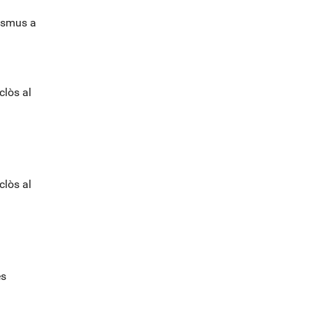
l
rasmus a
o
g
-
clòs al
clòs al
es