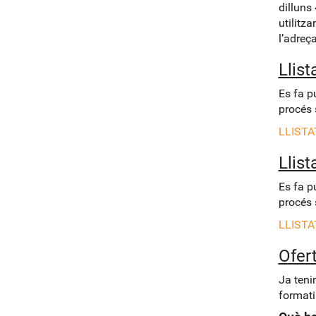
dilluns
utilitza
l’adreç
Llist
Es fa pú
procés 
LLISTA
Llis
Es fa pú
procés 
LLISTA
Ofer
Ja teni
formati