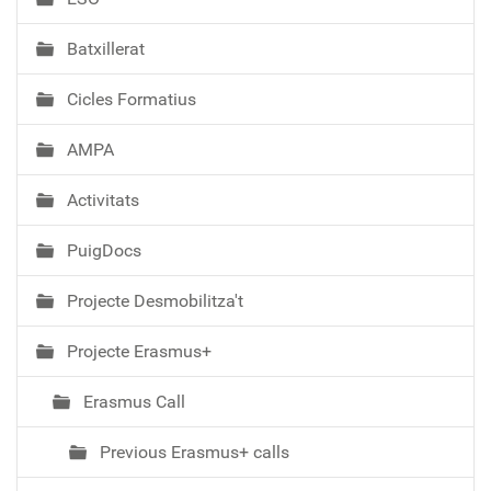
c
i
Batxillerat
ó
Cicles Formatius
AMPA
Activitats
PuigDocs
Projecte Desmobilitza't
Projecte Erasmus+
Erasmus Call
Previous Erasmus+ calls