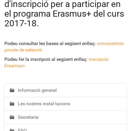
d'inscripció per a participar en
el programa Erasmus+ del curs
2017-18.
Podeu consultar les bases al següent enllaç:
convocatòria
procés de selecció
Podeu fer la inscripció al següent enllaç:
inscripció
Erasmus+
Informació general
N
a
Les nostres instal·lacions
v
e
Secretaria
g
a
ESO