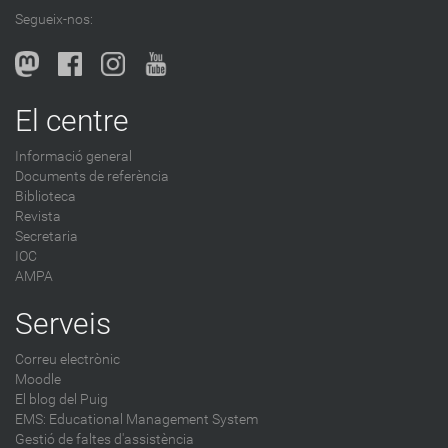
l
Segueix-nos:
b
l
o
g
El centre
-
Informació general
Documents de referència
Biblioteca
Revista
Secretaria
IOC
AMPA
Serveis
Correu electrònic
Moodle
El blog del Puig
EMS: Educational Management System
Gestió de faltes d'assistència