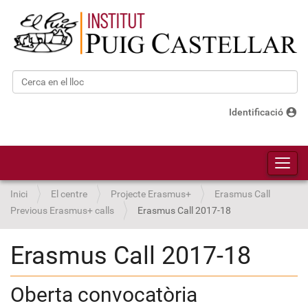
Cerca
Cerca avançada…
account_circle
Identificació
Toggl
Inici
El centre
Projecte Erasmus+
Erasmus Call
Previous Erasmus+ calls
Erasmus Call 2017-18
Erasmus Call 2017-18
Oberta convocatòria