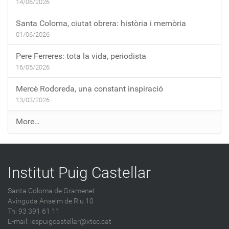
14/06/2026
Santa Coloma, ciutat obrera: història i memòria
01/06/2026
Pere Ferreres: tota la vida, periodista
16/05/2026
Mercè Rodoreda, una constant inspiració
13/03/2026
E
More…
n
t
r
Institut Puig Castellar
a
d
Santa Coloma de Gramenet
e
Avinguda Anselm de Riu 10
s
Tn: 93 391 61 11
a
E-mail:
iespuigcastellar@xtec.cat