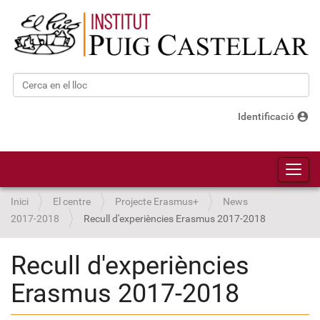
Cerca
Cerca avançada…
account_circle
Identificació
Toggl
Inici
El centre
Projecte Erasmus+
News
2017-2018
Recull d'experiències Erasmus 2017-2018
Recull d'experiències
Erasmus 2017-2018