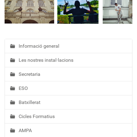
Informació general
N
a
Les nostres instal·lacions
v
e
Secretaria
g
a
ESO
c
i
Batxillerat
ó
Cicles Formatius
AMPA