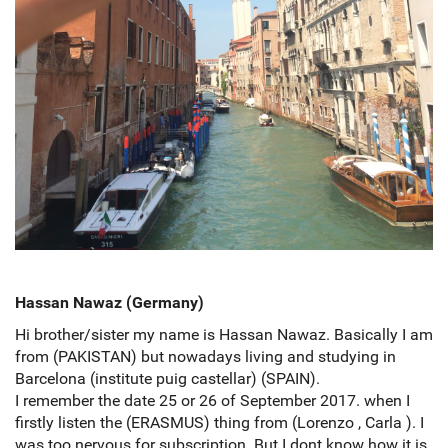
Hassan Nawaz (Germany)
Hi brother/sister my name is Hassan Nawaz. Basically I am
from (PAKISTAN) but nowadays living and studying in
Barcelona (institute puig castellar) (SPAIN).
I remember the date 25 or 26 of September 2017. when I
firstly listen the (ERASMUS) thing from (Lorenzo , Carla ). I
was too nervous for subscription. But I dont know how it is