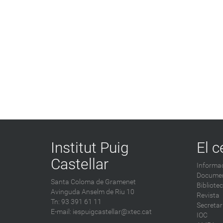
Institut Puig
El c
Castellar
Informac
Documen
Santa Coloma de Gramenet
Bibliote
Avinguda Anselm de Riu 10
Revista
Tn: 93 391 61 11
Secretar
E-mail:
iespuigcastellar@xtec.cat
IOC