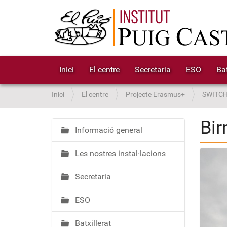
Inici
El centre
Secretaria
ESO
Bat
S
Inici
El centre
Projecte Erasmus+
SWITCH 
o
u
Bi
a
Informació general
N
:
a
Les nostres instal·lacions
v
e
Secretaria
g
a
ESO
c
i
Batxillerat