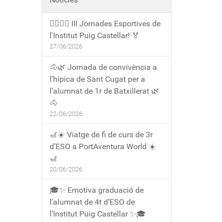
🏃‍♀️🏃‍♂️ III Jornades Esportives de
l'Institut Puig Castellar! 🏅
27/06/2026
🐴🌿 Jornada de convivència a
l’hípica de Sant Cugat per a
l’alumnat de 1r de Batxillerat 🌿
🐴
22/06/2026
🎢☀️ Viatge de fi de curs de 3r
d’ESO a PortAventura World ☀️
🎢
20/06/2026
🎓✨ Emotiva graduació de
l’alumnat de 4t d’ESO de
l’Institut Puig Castellar ✨🎓