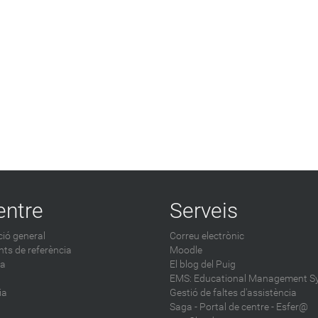
entre
Serveis
ió general
Correu electrònic
ts de referència
Moodle
ca
El blog del Puig
EMS: Educational Management S
ia
Gestió de faltes d'assistència
Saga
-
Portal de centre - Esfer@