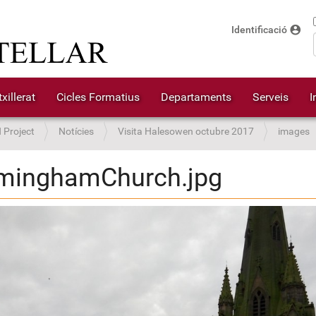
account_circle
Identificació
xillerat
Cicles Formatius
Departaments
Serveis
I
Project
Notícies
Visita Halesowen octubre 2017
images
rminghamChurch.jpg