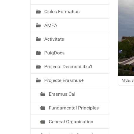
ó
Cicles Formatius
AMPA
Activitats
PuigDocs
Projecte Desmobilitza't
Projecte Erasmus+
Feu clic
Mida: 
Erasmus Call
Fundamental Principles
General Organisation