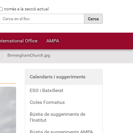
Cerca
només a la secció actual
Cerca avançada…
nternational Office
AMPA
BirminghamChurch.jpg
Calendaris i suggeriments
ESO i Batxillerat
Cicles Formatius
Bústia de suggeriments de
l'Institut
Bústia de suggeriments AMPA