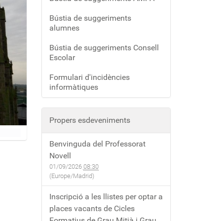
Bústia de suggeriments
alumnes
Bústia de suggeriments Consell
Escolar
Formulari d'incidències
informàtiques
Propers esdeveniments
Benvinguda del Professorat
Novell
01/09/2026
08:30
(Europe/Madrid)
Inscripció a les llistes per optar a
places vacants de Cicles
Formatius de Grau Mitjà i Grau