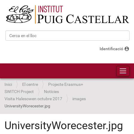
Cerca
Cerca avançada…
account_circle
Identificació
Toggl
Inici
El centre
Projecte Erasmus+
SWITCH Project
Notícies
Visita Halesowen octubre 2017
images
UniversityWorecester.jpg
UniversityWorecester.jpg