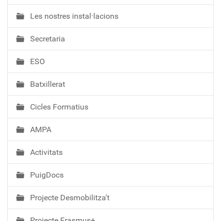
a
Les nostres instal·lacions
v
e
Secretaria
g
a
ESO
c
i
Batxillerat
ó
Cicles Formatius
AMPA
Activitats
PuigDocs
Projecte Desmobilitza't
Projecte Erasmus+