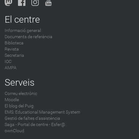
o
g
El centre
-
Informació general
Documents de referència
Biblioteca
Revista
Secretaria
IOC
AMPA
Serveis
Correu electrònic
Moodle
El blog del Puig
EMS: Educational Management System
Gestió de faltes d'assistència
Saga
-
Portal de centre - Esfer@
ownCloud