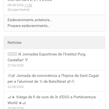
08/09/2026
11:00
(Europe/Madrid)
Esdeveniments anteriors…
Propers esdeveniments…
Notícies
🏃‍♀️🏃‍♂️ III Jornades Esportives de l'Institut Puig
Castellar! 🏅
27/06/2026
🐴🌿 Jornada de convivència a l’hípica de Sant Cugat
per a l’alumnat de 1r de Batxillerat 🌿🐴
22/06/2026
🎢☀️ Viatge de fi de curs de 3r d’ESO a PortAventura
World ☀️🎢
20/06/2026