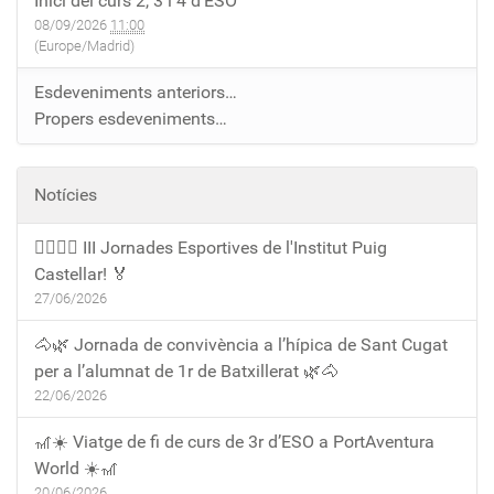
Inici del curs 2, 3 i 4 d'ESO
08/09/2026
11:00
(Europe/Madrid)
Esdeveniments anteriors…
Propers esdeveniments…
Notícies
🏃‍♀️🏃‍♂️ III Jornades Esportives de l'Institut Puig
Castellar! 🏅
27/06/2026
🐴🌿 Jornada de convivència a l’hípica de Sant Cugat
per a l’alumnat de 1r de Batxillerat 🌿🐴
22/06/2026
🎢☀️ Viatge de fi de curs de 3r d’ESO a PortAventura
World ☀️🎢
20/06/2026