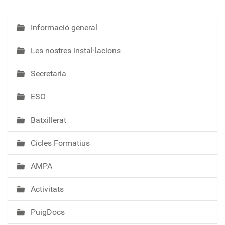
Informació general
N
a
Les nostres instal·lacions
v
e
Secretaria
g
a
ESO
c
i
Batxillerat
ó
Cicles Formatius
AMPA
Activitats
PuigDocs