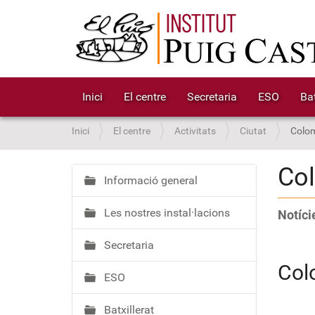
Inici
El centre
Secretaria
ESO
Bat
S
Inici
El centre
Activitats
Ciutat
Colom
o
u
Co
a
Informació general
N
:
a
Les nostres instal·lacions
Notície
v
e
Secretaria
g
a
Col
ESO
c
i
Batxillerat