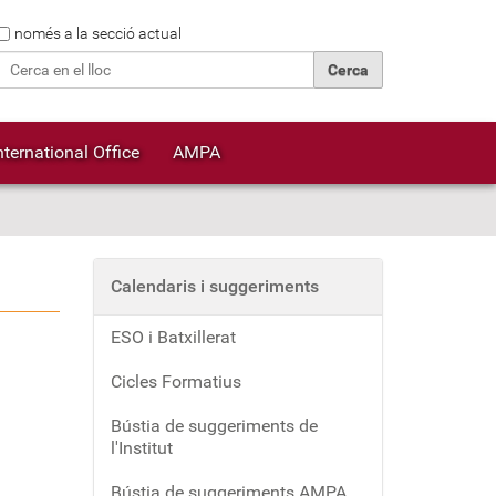
Cerca
només a la secció actual
Cerca avançada…
nternational Office
AMPA
Calendaris i suggeriments
ESO i Batxillerat
Cicles Formatius
Bústia de suggeriments de
l'Institut
Bústia de suggeriments AMPA