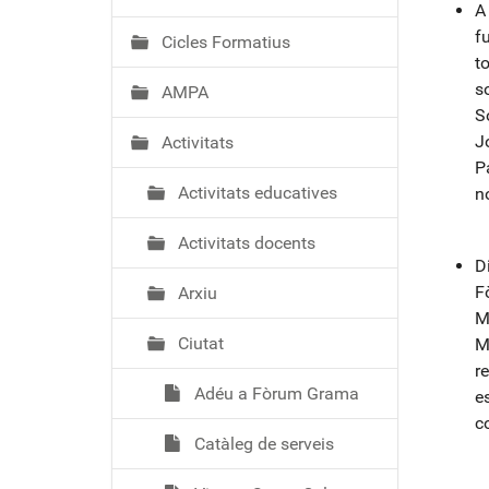
ó
A 
f
Cicles Formatius
t
s
AMPA
S
J
Activitats
P
Activitats educatives
n
Activitats docents
D
F
Arxiu
M
Ciutat
M
r
Adéu a Fòrum Grama
e
c
Catàleg de serveis