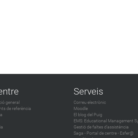
entre
Serveis
ió general
Correu electrònic
ts de referència
Moodle
ca
El blog del Puig
EMS: Educational Management S
ia
Gestió de faltes d'assistència
Saga
-
Portal de centre - Esfer@