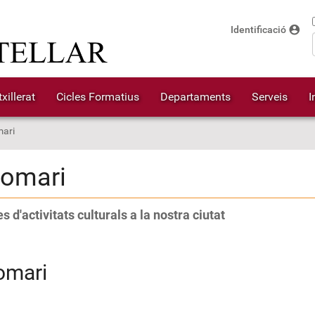
account_circle
Identificació
xillerat
Cicles Formatius
Departaments
Serveis
I
ari
lomari
s d'activitats culturals a la nostra ciutat
omari