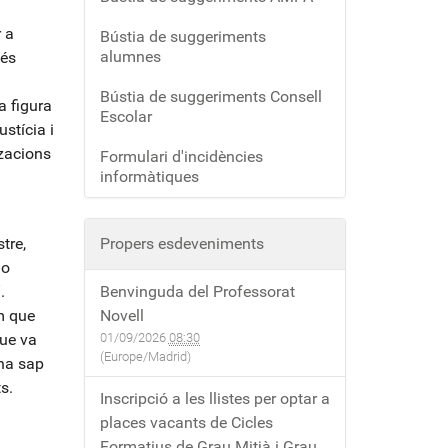
 a
Bústia de suggeriments
alumnes
més
Bústia de suggeriments Consell
a figura
Escolar
stícia i
zacions
Formulari d'incidències
informàtiques
tre,
Propers esdeveniments
io
.
Benvinguda del Professorat
im que
Novell
que va
01/09/2026
08:30
(Europe/Madrid)
ina sap
s.
Inscripció a les llistes per optar a
places vacants de Cicles
Formatius de Grau Mitjà i Grau