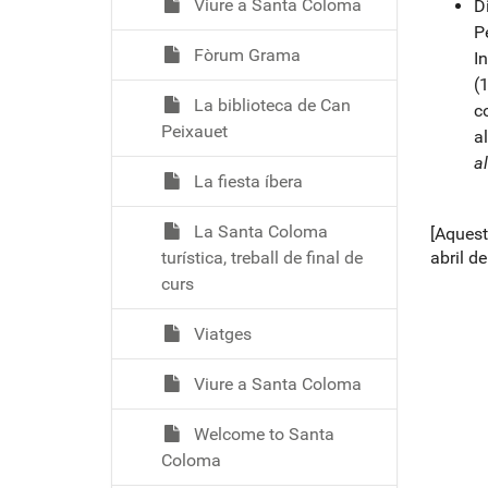
Viure a Santa Coloma
D
P
Fòrum Grama
I
(
La biblioteca de Can
c
Peixauet
a
al
La fiesta íbera
La Santa Coloma
[Aquest
turística, treball de final de
abril de
curs
Viatges
Viure a Santa Coloma
Welcome to Santa
Coloma