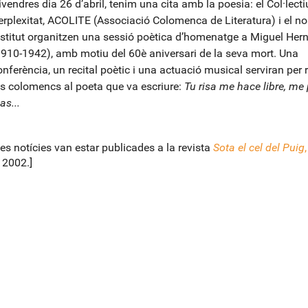
ivendres dia 26 d’abril, tenim una cita amb la poesia: el Col·lecti
erplexitat, ACOLITE (Associació Colomenca de Literatura) i el no
nstitut organitzen una sessió poètica d’homenatge a Miguel Her
1910-1942), amb motiu del 60è aniversari de la seva mort. Una
onferència, un recital poètic i una actuació musical serviran per 
ls colomencs al poeta que va escriure:
Tu risa me hace libre, me
as...
es notícies van estar publicades a la revista
Sota el cel del Puig
 2002.]