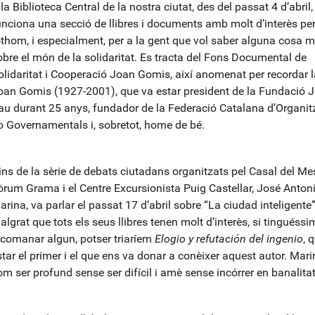
la Biblioteca Central de la nostra ciutat, des del passat 4 d’abril,
unciona una secció de llibres i documents amb molt d’interès per
othom, i especialment, per a la gent que vol saber alguna cosa 
obre el món de la solidaritat. Es tracta del Fons Documental de
olidaritat i Cooperació Joan Gomis, així anomenat per recordar l
oan Gomis (1927-2001), que va estar president de la Fundació Ju
au durant 25 anys, fundador de la Federació Catalana d’Organit
o Governamentals i, sobretot, home de bé.
ins de la sèrie de debats ciutadans organitzats pel Casal del Mes
òrum Grama i el Centre Excursionista Puig Castellar, José Anton
arina, va parlar el passat 17 d’abril sobre “La ciudad inteligente”
algrat que tots els seus llibres tenen molt d’interès, si tinguéss
ecomanar algun, potser triaríem
Elogio y refutación del ingenio
, 
star el primer i el que ens va donar a conèixer aquest autor. Mar
om ser profund sense ser difícil i amè sense incórrer en banalitat