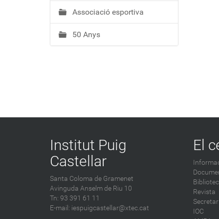
Associació esportiva
50 Anys
Institut Puig
El c
Castellar
Informac
Documen
Santa Coloma de Gramenet
Bibliote
Avinguda Anselm de Riu 10
Revista
Tn: 93 391 61 11
Secretar
E-mail:
iespuigcastellar@xtec.cat
IOC