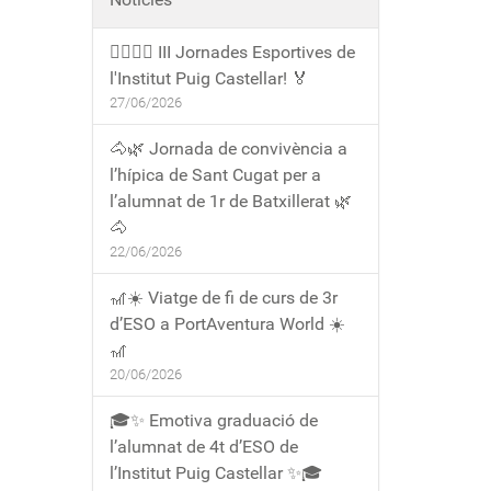
🏃‍♀️🏃‍♂️ III Jornades Esportives de
l'Institut Puig Castellar! 🏅
27/06/2026
🐴🌿 Jornada de convivència a
l’hípica de Sant Cugat per a
l’alumnat de 1r de Batxillerat 🌿
🐴
22/06/2026
🎢☀️ Viatge de fi de curs de 3r
d’ESO a PortAventura World ☀️
🎢
20/06/2026
🎓✨ Emotiva graduació de
l’alumnat de 4t d’ESO de
l’Institut Puig Castellar ✨🎓