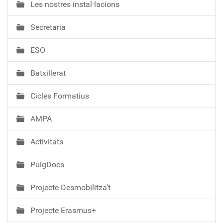
Les nostres instal·lacions
v
e
Secretaria
g
a
ESO
c
i
Batxillerat
ó
Cicles Formatius
AMPA
Activitats
PuigDocs
Projecte Desmobilitza't
Projecte Erasmus+