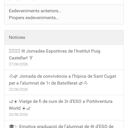
Esdeveniments anteriors…
Propers esdeveniments…
Notícies
🏃‍♀️🏃‍♂️ III Jornades Esportives de l'Institut Puig
Castellar! 🏅
27/06/2026
🐴🌿 Jornada de convivència a l’hípica de Sant Cugat
per a l’alumnat de 1r de Batxillerat 🌿🐴
22/06/2026
🎢☀️ Viatge de fi de curs de 3r d’ESO a PortAventura
World ☀️🎢
20/06/2026
🎓✨ Emotiva graduació de l’alumnat de 4t d’ESO de