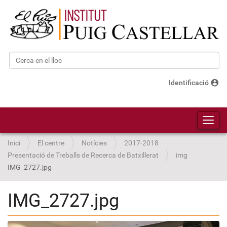
Cerca
Cerca avançada…
account_circle
Identificació
Toggl
Inici
El centre
Notícies
2017-2018
Presentació de Treballs de Recerca de Batxillerat
img
IMG_2727.jpg
IMG_2727.jpg