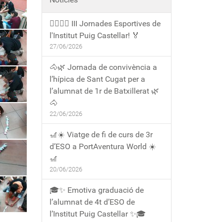
🏃‍♀️🏃‍♂️ III Jornades Esportives de
l'Institut Puig Castellar! 🏅
27/06/2026
🐴🌿 Jornada de convivència a
l’hípica de Sant Cugat per a
l’alumnat de 1r de Batxillerat 🌿
🐴
22/06/2026
🎢☀️ Viatge de fi de curs de 3r
d’ESO a PortAventura World ☀️
🎢
20/06/2026
🎓✨ Emotiva graduació de
l’alumnat de 4t d’ESO de
l’Institut Puig Castellar ✨🎓