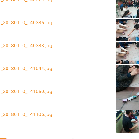
_20180110_140335.jpg
_20180110_140338.jpg
_20180110_141044.jpg
_20180110_141050.jpg
_20180110_141105.jpg