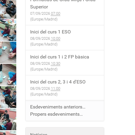
Superior
07/09/2026
07:00
(Europe/Madrid)
Inici del curs 1 ESO
08/09/2026
10:00
(Europe/Madrid)
Inici del curs 1 i 2 FP bàsica
08/09/2026
10:30
(Europe/Madrid)
Inici del curs 2, 3 i 4 d'ESO
08/09/2026
11:00
(Europe/Madrid)
Esdeveniments anteriors…
Propers esdeveniments…
Notícies