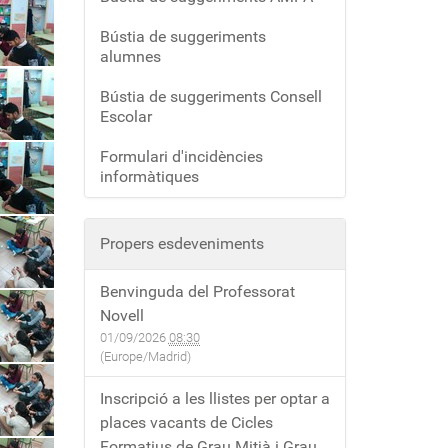
Bústia de suggeriments
alumnes
Bústia de suggeriments Consell
Escolar
Formulari d'incidències
informàtiques
Propers esdeveniments
Benvinguda del Professorat
Novell
01/09/2026
08:30
(Europe/Madrid)
Inscripció a les llistes per optar a
places vacants de Cicles
Formatius de Grau Mitjà i Grau