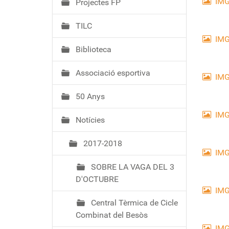
IMG
Projectes FP
TILC
IMG
Biblioteca
Associació esportiva
IMG
50 Anys
IMG
Notícies
2017-2018
IMG
SOBRE LA VAGA DEL 3
D'OCTUBRE
IMG
Central Tèrmica de Cicle
Combinat del Besòs
IMG