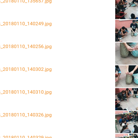
_20180110_135657.jpg
_20180110_140249.jpg
_20180110_140256.jpg
_20180110_140302.jpg
_20180110_140310.jpg
_20180110_140326.jpg
_20180110_140329.jpg