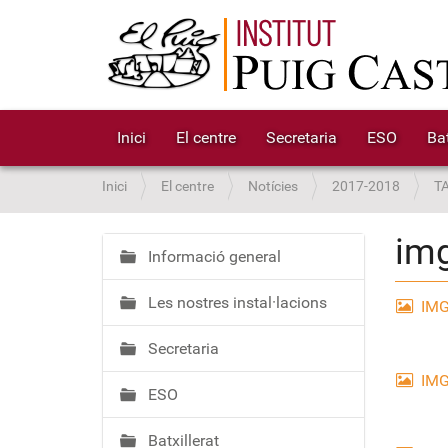
Inici
El centre
Secretaria
ESO
Bat
S
Inici
El centre
Notícies
2017-2018
T
o
u
im
a
Informació general
N
:
a
Les nostres instal·lacions
v
IMG
e
Secretaria
g
a
IMG
ESO
c
i
Batxillerat