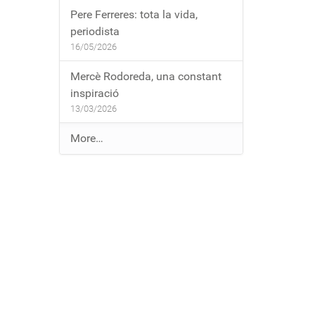
Pere Ferreres: tota la vida,
periodista
16/05/2026
Mercè Rodoreda, una constant
inspiració
13/03/2026
E
More…
n
t
r
a
d
e
s
a
l
b