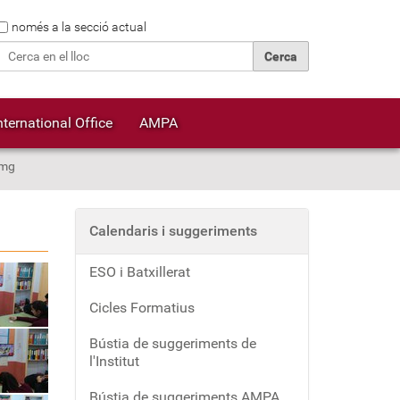
Cerca
només a la secció actual
Cerca avançada…
nternational Office
AMPA
img
Calendaris i suggeriments
ESO i Batxillerat
Cicles Formatius
Bústia de suggeriments de
l'Institut
Bústia de suggeriments AMPA