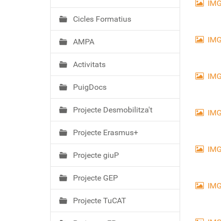
ó
IMG
Cicles Formatius
IMG
AMPA
Activitats
IMG
PuigDocs
Projecte Desmobilitza't
IMG
Projecte Erasmus+
IMG
Projecte giuP
Projecte GEP
IMG
Projecte TuCAT