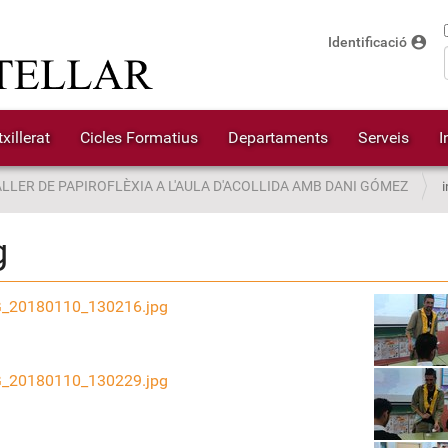
account_circle
Identificació
xillerat
Cicles Formatius
Departaments
Serveis
I
ALLER DE PAPIROFLÈXIA A L'AULA D'ACOLLIDA AMB DANI GÓMEZ
g
_20180110_130216.jpg
_20180110_130229.jpg