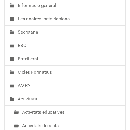
Informació general
N
a
Les nostres instal·lacions
v
e
Secretaria
g
a
ESO
c
i
Batxillerat
ó
Cicles Formatius
AMPA
Activitats
Activitats educatives
Activitats docents