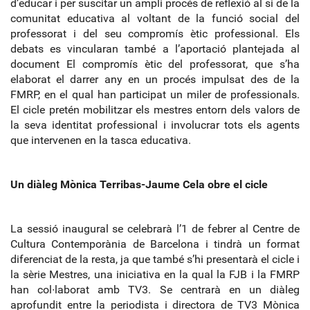
d’educar i per suscitar un ampli procés de reflexió al si de la
comunitat educativa al voltant de la funció social del
professorat i del seu compromís ètic professional. Els
debats es vincularan també a l’aportació plantejada al
document El compromís ètic del professorat, que s’ha
elaborat el darrer any en un procés impulsat des de la
FMRP, en el qual han participat un miler de professionals.
El cicle pretén mobilitzar els mestres entorn dels valors de
la seva identitat professional i involucrar tots els agents
que intervenen en la tasca educativa.
Un diàleg Mònica Terribas
‐
Jaume Cela obre el cicle
La sessió inaugural se celebrarà l’1 de febrer al Centre de
Cultura Contemporània de Barcelona i tindrà un format
diferenciat de la resta, ja que també s’hi presentarà el cicle i
la sèrie Mestres, una iniciativa en la qual la FJB i la FMRP
han col∙laborat amb TV3. Se centrarà en un diàleg
aprofundit entre la periodista i directora de TV3 Mònica