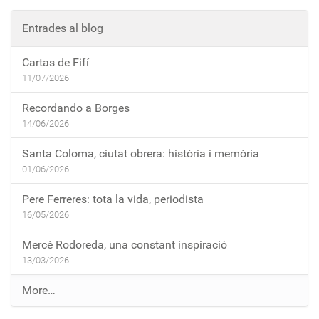
Entrades al blog
Cartas de Fifí
11/07/2026
Recordando a Borges
14/06/2026
Santa Coloma, ciutat obrera: història i memòria
01/06/2026
Pere Ferreres: tota la vida, periodista
16/05/2026
Mercè Rodoreda, una constant inspiració
13/03/2026
E
More…
n