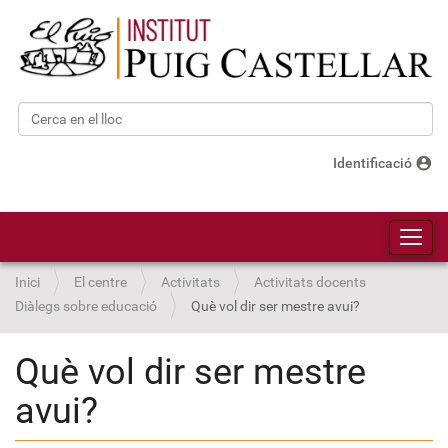
Cerca
Cerca avançada…
account_circle
Identificació
Toggl
Inici
El centre
Activitats
Activitats docents
Diàlegs sobre educació
Què vol dir ser mestre avui?
Què vol dir ser mestre
avui?