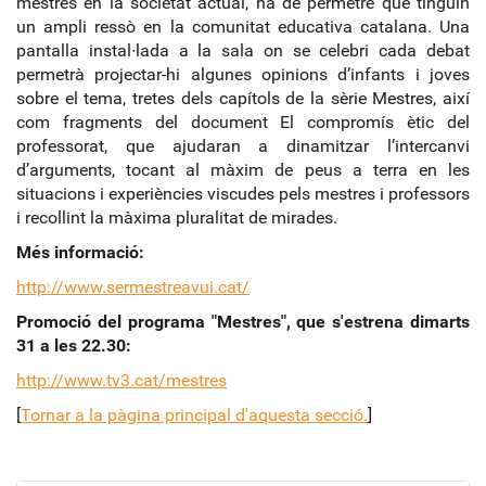
mestres en la societat actual, ha de permetre que tinguin
un ampli ressò en la comunitat educativa catalana. Una
pantalla instal∙lada a la sala on se celebri cada debat
permetrà projectar
‐
hi algunes opinions d’infants i joves
sobre el tema, tretes dels capítols de la sèrie Mestres, així
com fragments del document El compromís ètic del
professorat, que ajudaran a dinamitzar l’intercanvi
d’arguments, tocant al màxim de peus a terra en les
situacions i experiències viscudes pels mestres i professors
i recollint la màxima pluralitat de mirades.
Més informació:
http://www.sermestreavui.cat/
Promoció del programa "Mestres", que s'estrena dimarts
31 a les 22.30:
http://www.tv3.cat/mestres
[
Tornar a la pàgina principal d'aquesta secció.
]