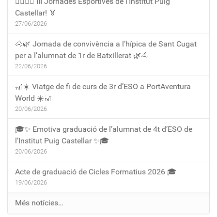
🏃‍♀️🏃‍♂️ III Jornades Esportives de l'Institut Puig
Castellar! 🏅
27/06/2026
🐴🌿 Jornada de convivència a l’hípica de Sant Cugat
per a l’alumnat de 1r de Batxillerat 🌿🐴
22/06/2026
🎢☀️ Viatge de fi de curs de 3r d’ESO a PortAventura
World ☀️🎢
20/06/2026
🎓✨ Emotiva graduació de l’alumnat de 4t d’ESO de
l’Institut Puig Castellar ✨🎓
20/06/2026
Acte de graduació de Cicles Formatius 2026 🎓
19/06/2026
Més notícies…