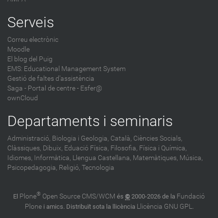
Serveis
Correu electrònic
Moodle
El blog del Puig
EMS: Educational Management System
Gestió de faltes d'assistència
Saga
-
Portal de centre - Esfer@
ownCloud
Departaments i seminaris
Administració,
Biologia i Geologia,
Català,
Ciències Socials,
Clàssiques,
Dibuix,
Eduació Física,
Filosofia,
Física i Química,
Idiomes,
Informàtica,
Llengua Castellana,
Matemàtiques,
Música,
Psicopedagogia,
Religió,
Tecnologia
®
Plone
Open Source CMS/WCM
Fundació
El
és
©
2000-2026 de la
Plone
Llicència GNU GPL
i amics. Distribuït sota la llicència
.