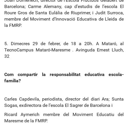
Joan Domènech, director de l’Escola Fructuós Gelabert de
Barcelona; Carme Alemany, cap d’estudis de l’escola El
Roure Gros de Santa Eulàlia de Riuprimer, i Judit Surroca,
membre del Moviment d’Innovació Educativa de Lleida de
la FMRP.
5. Dimecres 29 de febrer, de 18 a 20h. A Mataró, al
TecnoCampus Mataró
‐
Maresme . Avinguda Ernest Lluch,
32
Com compartir la responsabilitat educativa escola
‐
família?
Carles Capdevila, periodista, director del diari Ara; Sunta
Sogas, exdirectora de l’escola El Sagrer de Barcelona i
Ricard Aymerich membre del Moviment Educatiu del
Maresme de la FMRP.