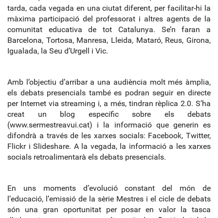
tarda, cada vegada en una ciutat diferent, per facilitar
‐
hi la
màxima participació del professorat i altres agents de la
comunitat educativa de tot Catalunya. Se’n faran a
Barcelona, Tortosa, Manresa, Lleida, Mataró, Reus, Girona,
Igualada, la Seu d’Urgell i Vic.
Amb l’objectiu d’arribar a una audiència molt més àmplia,
els debats presencials també es podran seguir en directe
per Internet via streaming i, a més, tindran rèplica 2.0. S’ha
creat un blog específic sobre els debats
(www.sermestreavui.cat) i la informació que generin es
difondrà a través de les xarxes socials: Facebook, Twitter,
Flickr i Slideshare. A la vegada, la informació a les xarxes
socials retroalimentarà els debats presencials.
En uns moments d’evolució constant del món de
l’educació, l’emissió de la sèrie Mestres i el cicle de debats
són una gran oportunitat per posar en valor la tasca