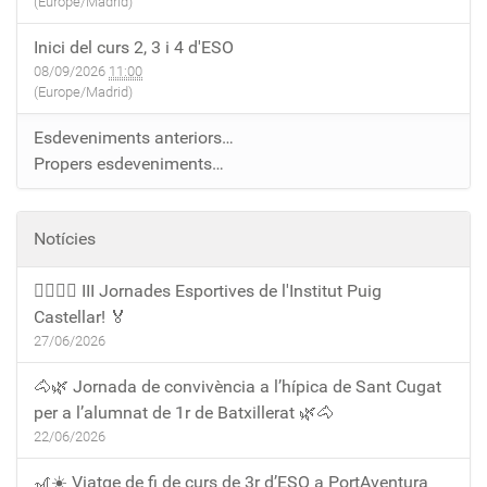
(Europe/Madrid)
Inici del curs 2, 3 i 4 d'ESO
08/09/2026
11:00
(Europe/Madrid)
Esdeveniments anteriors…
Propers esdeveniments…
Notícies
🏃‍♀️🏃‍♂️ III Jornades Esportives de l'Institut Puig
Castellar! 🏅
27/06/2026
🐴🌿 Jornada de convivència a l’hípica de Sant Cugat
per a l’alumnat de 1r de Batxillerat 🌿🐴
22/06/2026
🎢☀️ Viatge de fi de curs de 3r d’ESO a PortAventura