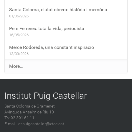
Santa Coloma, ciutat obrera: història i memòria
01/06/2026
Pere Ferreres: tota la vida, periodista
16/05/2026
Mercè Rodoreda, una constant inspiració
13/03/2026
E
More…
n
t
r
Institut Puig Castellar
a
d
Santa Coloma de Gramenet
e
Avinguda Anselm de Riu 10
s
Tn: 93 391 61 11
a
E-mail:
iespuigcastellar@xtec.cat
l