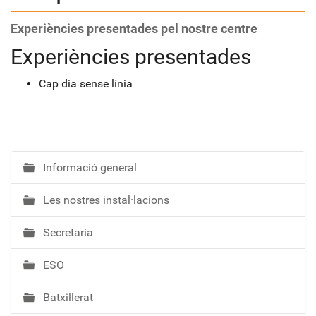
Experiències presentades pel nostre centre
Experiències presentades
Cap dia sense línia
Informació general
N
a
Les nostres instal·lacions
v
e
Secretaria
g
a
ESO
c
i
Batxillerat
ó