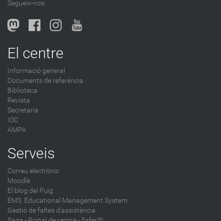
Segueix-nos:
b
l
o
g
El centre
-
Informació general
Documents de referència
Biblioteca
Revista
Secretaria
IOC
AMPA
Serveis
Correu electrònic
Moodle
El blog del Puig
EMS: Educational Management System
Gestió de faltes d'assistència
Saga
-
Portal de centre - Esfer@