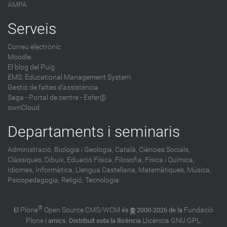
AMPA
Serveis
Correu electrònic
Moodle
El blog del Puig
EMS: Educational Management System
Gestió de faltes d'assistència
Saga
-
Portal de centre - Esfer@
ownCloud
Departaments i seminaris
Administració,
Biologia i Geologia,
Català,
Ciències Socials,
Clàssiques,
Dibuix,
Eduació Física,
Filosofia,
Física i Química,
Idiomes,
Informàtica,
Llengua Castellana,
Matemàtiques,
Música,
Psicopedagogia,
Religió,
Tecnologia
®
Plone
Open Source CMS/WCM
Fundació
El
és
©
2000-2026 de la
Plone
Llicència GNU GPL
i amics. Distribuït sota la llicència
.