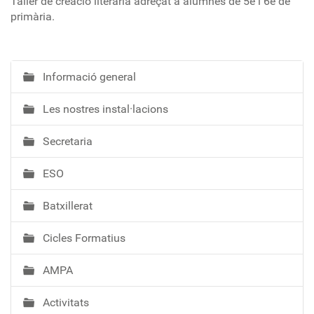
Taller de creació literària adreçat a alumnes de 5è i 6è de
primària.
Informació general
N
a
Les nostres instal·lacions
v
e
Secretaria
g
a
ESO
c
i
Batxillerat
ó
Cicles Formatius
AMPA
Activitats