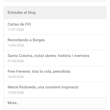
Entrades al blog
Cartas de Fifí
11/07/2026
Recordando a Borges
14/06/2026
Santa Coloma, ciutat obrera: història i memòria
01/06/2026
Pere Ferreres: tota la vida, periodista
16/05/2026
Mercè Rodoreda, una constant inspiració
13/03/2026
E
More…
n