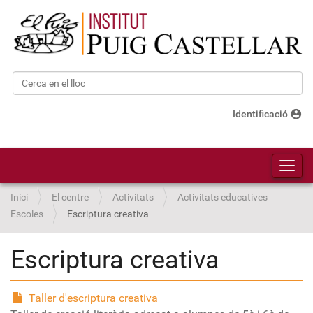
Cerca
Cerca avançada…
account_circle
Identificació
Toggl
Inici
El centre
Activitats
Activitats educatives
Escoles
Escriptura creativa
Escriptura creativa
Taller d'escriptura creativa