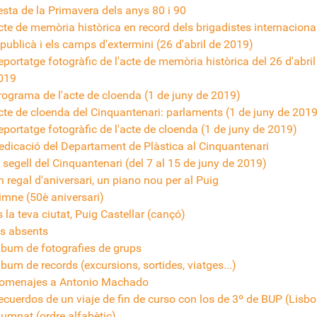
esta de la Primavera dels anys 80 i 90
cte de memòria històrica en record dels brigadistes internacionals,
epublicà i els camps d'extermini (26 d'abril de 2019)
eportatge fotogràfic de l'acte de memòria històrica del 26 d'abril
019
rograma de l'acte de cloenda (1 de juny de 2019)
cte de cloenda del Cinquantenari: parlaments (1 de juny de 2019
eportatge fotogràfic de l'acte de cloenda (1 de juny de 2019)
edicació del Departament de Plàstica al Cinquantenari
l segell del Cinquantenari (del 7 al 15 de juny de 2019)
n regal d'aniversari, un piano nou per al Puig
imne (50è aniversari)
 la teva ciutat, Puig Castellar (cançó)
ls absents
lbum de fotografies de grups
lbum de records (excursions, sortides, viatges...)
omenajes a Antonio Machado
ecuerdos de un viaje de fin de curso con los de 3º de BUP (Lisb
lumnat (ordre alfabètic)