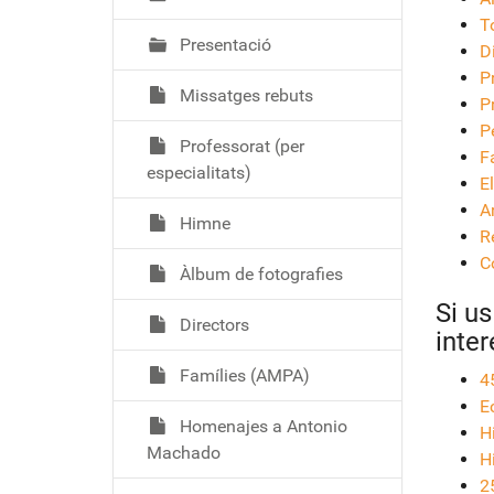
T
Presentació
D
P
Missatges rebuts
P
P
Professorat (per
F
especialitats)
E
A
Himne
R
C
Àlbum de fotografies
Si u
Directors
inter
Famílies (AMPA)
4
E
Homenajes a Antonio
H
Machado
H
2