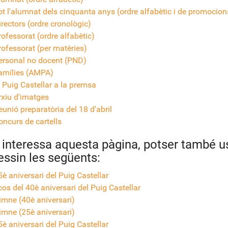
ot l'alumnat dels cinquanta anys (ordre alfabètic i de promocion
irectors (ordre cronològic)
rofessorat (ordre alfabètic)
rofessorat (per matèries)
ersonal no docent (PND)
amílies (AMPA)
l Puig Castellar a la premsa
rxiu d'imatges
eunió preparatòria del 18 d'abril
oncurs de cartells
s interessa aquesta pàgina, potser també u
essin les següents:
5è aniversari del Puig Castellar
cos del 40è aniversari del Puig Castellar
imne (40è aniversari)
imne (25è aniversari)
5è aniversari del Puig Castellar