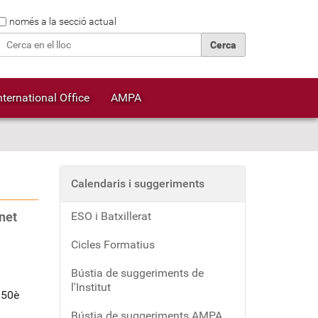
Cerca
només a la secció actual
Cerca avançada…
nternational Office
AMPA
Calendaris i suggeriments
net
ESO i Batxillerat
Cicles Formatius
Bústia de suggeriments de
l'Institut
 50è
Bústia de suggeriments AMPA