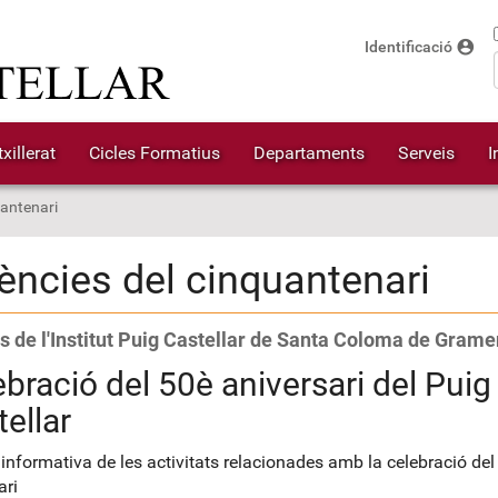
account_circle
Identificació
xillerat
Cicles Formatius
Departaments
Serveis
I
uantenari
ències del cinquantenari
s de l'Institut Puig Castellar de Santa Coloma de Grame
bració del 50è aniversari del Puig
ellar
informativa de les activitats relacionades amb la celebració del
ari