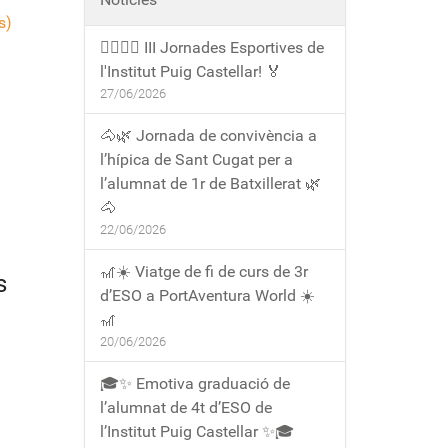
s)
🏃‍♀️🏃‍♂️ III Jornades Esportives de
l'Institut Puig Castellar! 🏅
27/06/2026
🐴🌿 Jornada de convivència a
l’hípica de Sant Cugat per a
l’alumnat de 1r de Batxillerat 🌿
🐴
22/06/2026
🎢☀️ Viatge de fi de curs de 3r
s
d’ESO a PortAventura World ☀️
🎢
20/06/2026
🎓✨ Emotiva graduació de
l’alumnat de 4t d’ESO de
l’Institut Puig Castellar ✨🎓