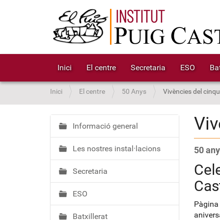
Inici
El centre
Secretaria
ESO
Bat
S
Inici
El centre
50 Anys
Vivències del cinq
o
u
Viv
a
Informació general
N
:
a
Les nostres instal·lacions
50 any
v
e
Cele
Secretaria
g
Cast
a
ESO
c
Pàgina 
i
anivers
Batxillerat