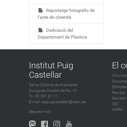
Reportatge fotogràfic de
l'acte de cloenda
Dedicació del
Departament de Plàstica
Institut Puig
El c
Castellar
Informac
Documen
Santa Coloma de Gramenet
Bibliote
Avinguda Anselm de Riu 10
Revista
Tn: 93 391 61 11
Secretar
E-mail:
iespuigcastellar@xtec.cat
IOC
AMPA
Segueix-nos: