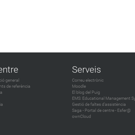
entre
Serveis
ió general
Correu electrònic
ts de referència
Moodle
ca
El blog del Puig
EMS: Educational Management S
ia
Gestió de faltes d'assistència
Saga
-
Portal de centre - Esfer@
ownCloud