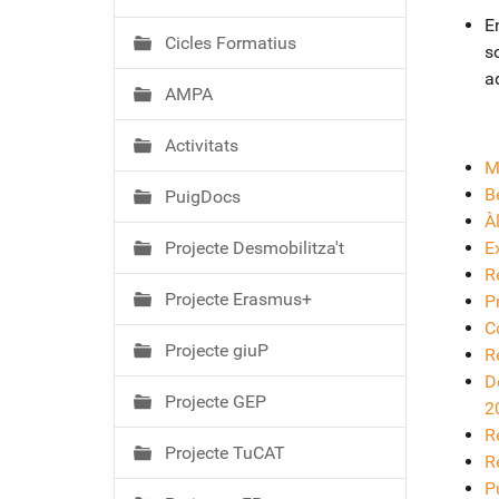
ó
E
Cicles Formatius
s
a
AMPA
Activitats
M
B
PuigDocs
À
Projecte Desmobilitza't
E
R
Projecte Erasmus+
P
C
Projecte giuP
R
De
Projecte GEP
2
Re
Projecte TuCAT
Re
P