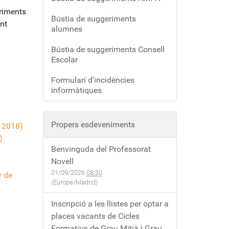
eriments
Bústia de suggeriments
nt
alumnes
Bústia de suggeriments Consell
Escolar
Formulari d'incidències
informàtiques
Propers esdeveniments
e 2018)
)
Benvinguda del Professorat
Novell
01/09/2026
08:30
r de
(Europe/Madrid)
Inscripció a les llistes per optar a
places vacants de Cicles
Formatius de Grau Mitjà i Grau