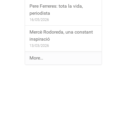
Pere Ferreres: tota la vida,
periodista
16/05/2026
Mercè Rodoreda, una constant
inspiració
13/03/2026
E
More…
n
t
r
a
d
e
s
a
l
b