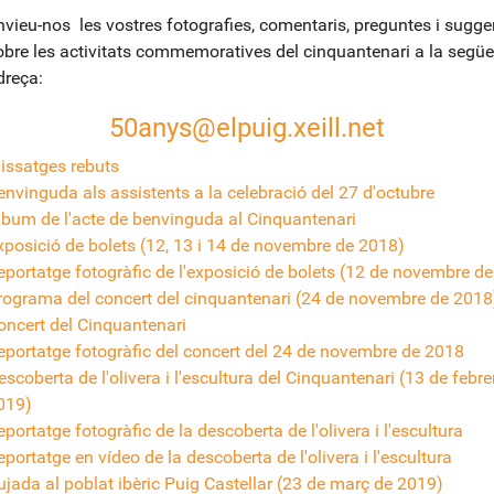
nvieu-nos les vostres fotografies, comentaris, preguntes i sugg
obre les activitats commemoratives del cinquantenari a la següe
dreça:
50anys@elpuig.xeill.net
issatges rebuts
envinguda als assistents a la celebració del 27 d'octubre
lbum de l'acte de benvinguda al Cinquantenari
xposició de bolets (12, 13 i 14 de novembre de 2018)
eportatge fotogràfic de l'exposició de bolets (12 de novembre d
rograma del concert del cinquantenari (24 de novembre de 2018
oncert del Cinquantenari
eportatge fotogràfic del concert del 24 de novembre de 2018
scoberta de l'olivera i l'escultura del Cinquantenari (13 de febre
019)
portatge fotogràfic de la descoberta de l'olivera i l'escultura
portatge en vídeo de la descoberta de l'olivera i l'escultura
ujada al poblat ibèric Puig Castellar (23 de març de 2019)