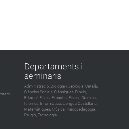
Departaments i
seminaris
Administració,
Biologia i Geologia,
Català,
Ciències Socials,
Clàssiques,
Dibuix,
ystem
Eduació Física,
Filosofia,
Física i Química,
Idiomes,
Informàtica,
Llengua Castellana,
Matemàtiques,
Música,
Psicopedagogia,
Religió,
Tecnologia