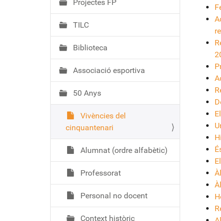
Projectes FP
F
A
TILC
r
R
Biblioteca
2
P
Associació esportiva
A
R
50 Anys
D
E
Vivències del
U
cinquantenari
H
És
Alumnat (ordre alfabètic)
E
Professorat
À
À
Personal no docent
H
R
Context històric
A