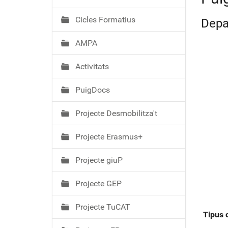
ó
Cicles Formatius
Depa
AMPA
Activitats
PuigDocs
Projecte Desmobilitza't
Projecte Erasmus+
Projecte giuP
Projecte GEP
Projecte TuCAT
Tipus d