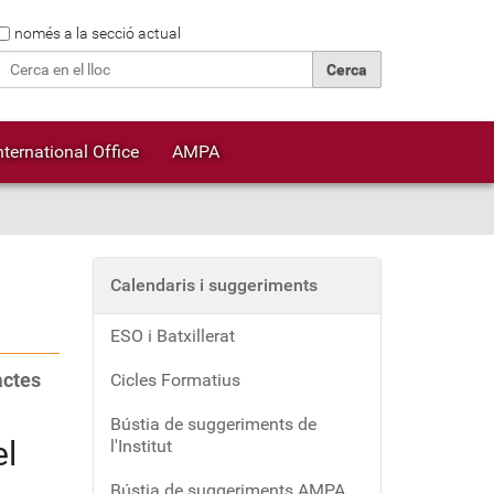
Cerca
només a la secció actual
Cerca avançada…
nternational Office
AMPA
Calendaris i suggeriments
ESO i Batxillerat
actes
Cicles Formatius
Bústia de suggeriments de
el
l'Institut
Bústia de suggeriments AMPA