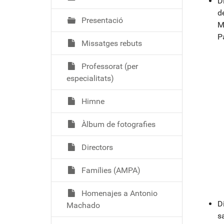
D
de
Presentació
M
P
Missatges rebuts
Professorat (per
especialitats)
Himne
Àlbum de fotografies
Directors
Famílies (AMPA)
Homenajes a Antonio
D
Machado
sa