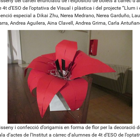
isseny del cartell enunciatiu de l’exposició de bolets a càrrec d
 4t d’ESO de l’optativa de Visual i plàstica i del projecte “Llum i
enció especial a Dikai Zhu, Nerea Medrano, Nerea Garduño, Lau
arra, Andrea Aguilera, Aina Clavell, Andrea Grima, Carla Antuñan
isseny i confecció d’origamis en forma de flor per la decoració d
la d’actes de l’Institut a càrrec d'alumnes de 4t d’ESO de l’optat