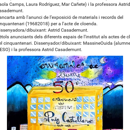
aola Camps, Laura Rodríguez, Mar Cañete) i la professora Astri
asademunt.
ancarta amb l'anunci de l’exposició de materials i records del
inquantenari (19682018) per a l'acte de cloenda.
issenyadora/dibuixant: Astrid Casademunt.
ètols anunciants dels diferents espais de l’institut als actes de 
el cinquantenari. Dissenyador/dibuixant: MassineOuida (alumne
'ESO) i la professora Astrid Casademunt.