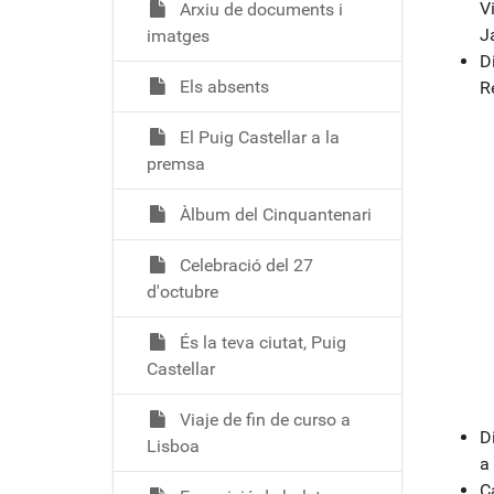
V
Arxiu de documents i
J
imatges
D
Els absents
R
El Puig Castellar a la
premsa
Àlbum del Cinquantenari
Celebració del 27
d'octubre
És la teva ciutat, Puig
Castellar
Viaje de fin de curso a
D
Lisboa
a
C