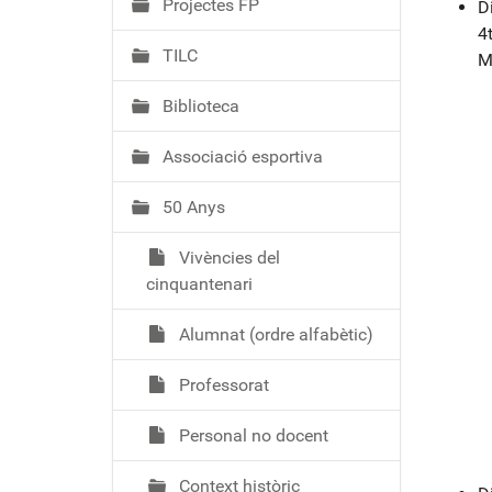
Projectes FP
D
4t
TILC
M
Biblioteca
Associació esportiva
50 Anys
Vivències del
cinquantenari
Alumnat (ordre alfabètic)
Professorat
Personal no docent
Context històric