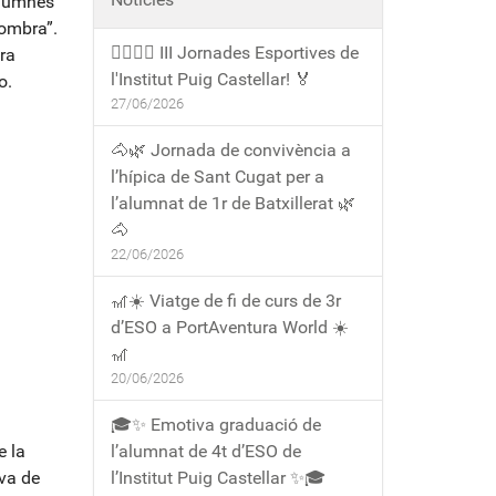
'alumnes
 ombra”.
🏃‍♀️🏃‍♂️ III Jornades Esportives de
ra
l'Institut Puig Castellar! 🏅
o.
27/06/2026
🐴🌿 Jornada de convivència a
l’hípica de Sant Cugat per a
l’alumnat de 1r de Batxillerat 🌿
🐴
22/06/2026
🎢☀️ Viatge de fi de curs de 3r
d’ESO a PortAventura World ☀️
🎢
20/06/2026
🎓✨ Emotiva graduació de
e la
l’alumnat de 4t d’ESO de
iva de
l’Institut Puig Castellar ✨🎓