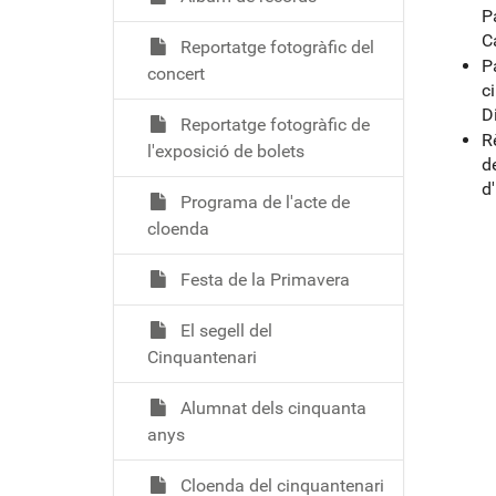
P
C
Reportatge fotogràfic del
P
concert
c
D
Reportatge fotogràfic de
R
l'exposició de bolets
d
d
Programa de l'acte de
cloenda
Festa de la Primavera
El segell del
Cinquantenari
Alumnat dels cinquanta
anys
Cloenda del cinquantenari