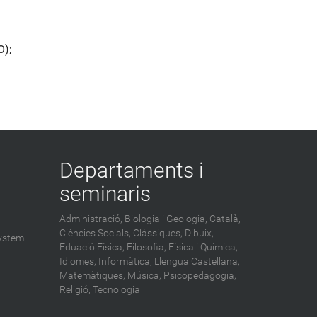
O);
Departaments i
seminaris
Administració,
Biologia i Geologia,
Català,
Ciències Socials,
Clàssiques,
Dibuix,
ystem
Eduació Física,
Filosofia,
Física i Química,
Idiomes,
Informàtica,
Llengua Castellana,
Matemàtiques,
Música,
Psicopedagogia,
Religió,
Tecnologia