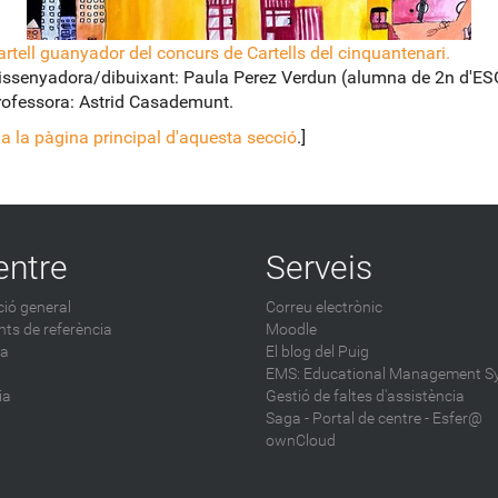
artell guanyador del concurs de Cartells del cinquantenari.
issenyadora/dibuixant: Paula Perez Verdun (alumna de 2n d'ES
rofessora: Astrid Casademunt.
a la pàgina principal d'aquesta secció
.]
entre
Serveis
ió general
Correu electrònic
ts de referència
Moodle
ca
El blog del Puig
EMS: Educational Management S
ia
Gestió de faltes d'assistència
Saga
-
Portal de centre - Esfer@
ownCloud