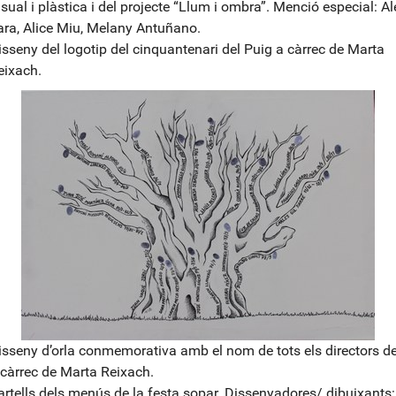
isual i plàstica i del projecte “Llum i ombra”. Menció especial: A
ara, Alice Miu, Melany Antuñano.
isseny del logotip del cinquantenari del Puig a càrrec de Marta
eixach.
isseny d’orla conmemorativa amb el nom de tots els directors de
 càrrec de Marta Reixach.
artells dels menús de la festa sopar. Dissenyadores/ dibuixants: