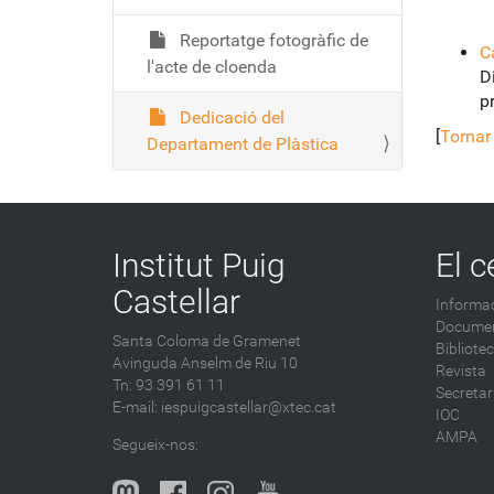
Reportatge fotogràfic de
C
l'acte de cloenda
D
p
Dedicació del
[
Tornar 
Departament de Plàstica
Institut Puig
El c
Castellar
Informac
Documen
Santa Coloma de Gramenet
Bibliote
Avinguda Anselm de Riu 10
Revista
Tn: 93 391 61 11
Secretar
E-mail:
iespuigcastellar@xtec.cat
IOC
AMPA
Segueix-nos: