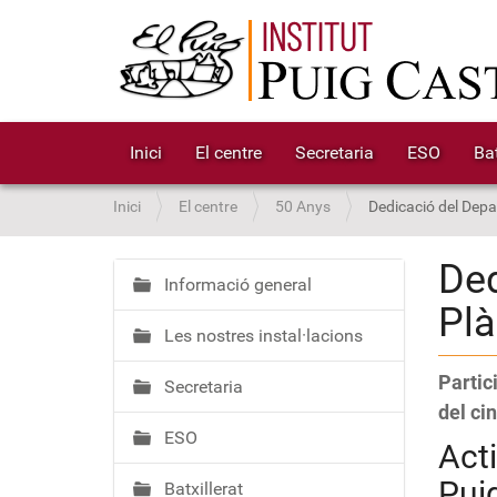
Inici
El centre
Secretaria
ESO
Bat
S
Inici
El centre
50 Anys
Dedicació del Depa
o
u
Ded
a
Informació general
N
Plà
:
a
Les nostres instal·lacions
v
e
Partic
Secretaria
g
del ci
a
ESO
c
Acti
i
Pui
Batxillerat