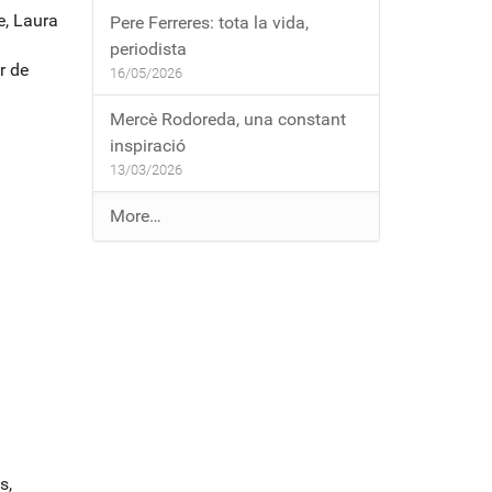
, Laura
Pere Ferreres: tota la vida,
periodista
r de
16/05/2026
Mercè Rodoreda, una constant
inspiració
13/03/2026
E
More…
n
t
r
a
d
e
s
a
l
b
s,