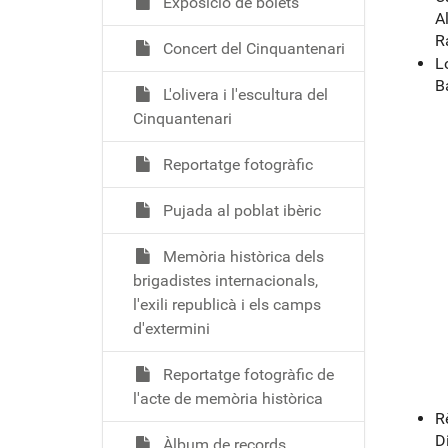
Exposició de bolets
A
R
Concert del Cinquantenari
L
B
L'olivera i l'escultura del
Cinquantenari
Reportatge fotogràfic
Pujada al poblat ibèric
Memòria històrica dels
brigadistes internacionals,
l'exili republicà i els camps
d'extermini
Reportatge fotogràfic de
l'acte de memòria històrica
R
D
Àlbum de records