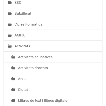
ESO
c
i
Batxillerat
ó
Cicles Formatius
AMPA
Activitats
Activitats educatives
Activitats docents
Arxiu
Ciutat
Llibres de text i llibres digitals