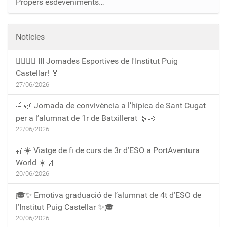
Propers esdeveniments…
Notícies
🏃‍♀️🏃‍♂️ III Jornades Esportives de l'Institut Puig
Castellar! 🏅
27/06/2026
🐴🌿 Jornada de convivència a l’hípica de Sant Cugat
per a l’alumnat de 1r de Batxillerat 🌿🐴
22/06/2026
🎢☀️ Viatge de fi de curs de 3r d’ESO a PortAventura
World ☀️🎢
20/06/2026
🎓✨ Emotiva graduació de l’alumnat de 4t d’ESO de
l’Institut Puig Castellar ✨🎓
20/06/2026