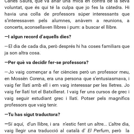
Carles Saura, que va anar una mica en contra de la seva
voluntat, que és qui té la culpa que jo fes la càtedra. Hi
havia una colla de professors súper interessants que
s’interessaven pels alumnes, anàvem a reunions, a
concerts, aconsellaven llibres i pum: a buscar el llibre.
—I algun record d’aquells dies?
—El dia de cada dia, però després hi ha coses familiars que
ja son altra cosa.
—Per què va decidir fer-se professora?
—Jo vaig començar a fer ciències però un professor meu,
en Mossèn Corena, era una persona que s’entusiasmava, i
vaig fer llatí amb ell i em vaig interessar per les lletres. Jo
vaig fer llatí tot el Batxillerat. I vaig fer uns cursos de grec i
vaig seguir estudiant grec i llatí. Potser pels magnífics
professors que vaig tenir.
—Tu has sigut traductora?
—
Sí aquí, d’un llibre, i ara n’estic fent un altre... L’altre dia,
vaig llegir una traducció al català d’
El Perfum
, però la