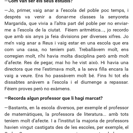
—
Com van ser els seus estudis?
—Jo, primer, vaig anar a l’escola del poble poc temps, i
després va venir a donar-me classes la senyoreta
Margarida, que vivia a l’altra part del poble per no enviar-
me a l’escola de la ciutat. Fèiem aritmètica..., jo recordo
que amb sis anys ja feia divisions per diverses xifres. Jo
me’n vaig anar a Reus i vaig estar en una escola que era
com una casa, no teníem pati. Treballàvem molt, ens
corregien molt, n’hi havia molta disciplina però amb molt
d’afecte. Res de pegar, mai ho he vist això. Hi havia una
directora que me l’estimava molt, a la seva filla encara la
vaig a veure. Ens ho passàvem molt bé. Fins hi tot els
dissabtes anàvem a l’escola i el diumenge a repassar.
Fèiem proves però no exàmens.
—Recorda algun professor que li hagi marcat?
—Bastants, en la escola diversos, per exemple el professor
de matemàtiques, la professora de literatura... amb tots
teníem molt d’afecte. I a l’institut la majoria de professors
havien vingut castigats des de les escoles, per exemple, el