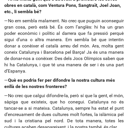
obres en català, com Ventura Pons, Sangtraït, Joel Joan,
etc., li sembla bé?
—No em sembla malament. No crec que puguin aconseguir
gran cosa, però està bé. És com l’anglès: hi ha un gran
poder econòmic i polític al darrera que fa pressió perquè
sigui d’una o altra manera. Em sembla bé que intentin
donar a conèixer el català arreu del món. Ara, molta gent
coneix Catalunya i Barcelona pel Barça! Ja és una manera
de donar-nos a conèixer. Des dels Jocs Olímpics saben que
hi ha Catalunya, i que té una manera de ser i és una part
d’Espanya.
—
Què es podria fer per difondre la nostra cultura més
enllà de les nostres fronteres?
—No crec que calgui difondre-la, però sí que la gent, el món,
sàpiga que existeix, que ho conegui. Catalunya no és
tancar-se a si mateixa. Catalunya, sempre ha estat el punt
d’encreuament de dues cultures molt fortes, la islàmica pel
sud i la cristiana pel nord. De tota manera, totes les
cultures acaben desapareixent, i la nostra també, és clar.