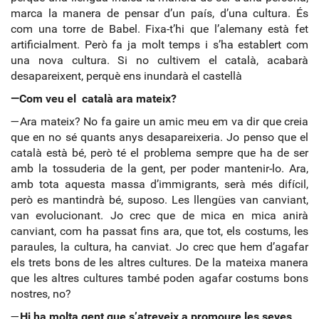
marca la manera de pensar d’un país, d’una cultura. És
com una torre de Babel. Fixa-t’hi que l’alemany està fet
artificialment. Però fa ja molt temps i s’ha establert com
una nova cultura. Si no cultivem el català, acabarà
desapareixent, perquè ens inundarà el castellà
—Com veu el català ara mateix?
—Ara mateix? No fa gaire un amic meu em va dir que creia
que en no sé quants anys desapareixeria. Jo penso que el
català està bé, però té el problema sempre que ha de ser
amb la tossuderia de la gent, per poder mantenir-lo. Ara,
amb tota aquesta massa d’immigrants, serà més difícil,
però es mantindrà bé, suposo. Les llengües van canviant,
van evolucionant. Jo crec que de mica en mica anirà
canviant, com ha passat fins ara, que tot, els costums, les
paraules, la cultura, ha canviat. Jo crec que hem d’agafar
els trets bons de les altres cultures. De la mateixa manera
que les altres cultures també poden agafar costums bons
nostres, no?
—
Hi ha molta gent que s’atreveix a promoure les seves