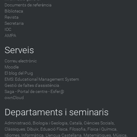
Documents de referència
Biblioteca
Revista
Secretaria
IOC
AMPA
Serveis
Correu electrònic
Moodle
El blog del Puig
EMS: Educational Management System
Gestió de faltes d'assistència
Saga
-
Portal de centre - Esfer@
ownCloud
Departaments i seminaris
Administració,
Biologia i Geologia,
Català,
Ciències Socials,
Clàssiques,
Dibuix,
Eduació Física,
Filosofia,
Física i Química,
Idiomes,
Informàtica,
Llengua Castellana,
Matemàtiques,
Música,