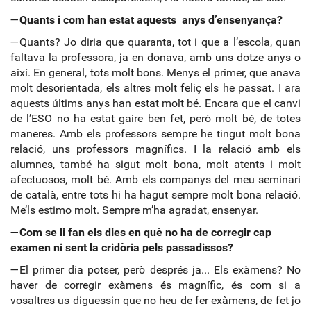
—
Quants i com han estat aquests anys d’ensenyança?
—Quants? Jo diria que quaranta, tot i que a l’escola, quan
faltava la professora, ja en donava, amb uns dotze anys o
així. En general, tots molt bons. Menys el primer, que anava
molt desorientada, els altres molt feliç els he passat. I ara
aquests últims anys han estat molt bé. Encara que el canvi
de l’ESO no ha estat gaire ben fet, però molt bé, de totes
maneres. Amb els professors sempre he tingut molt bona
relació, uns professors magnífics. I la relació amb els
alumnes, també ha sigut molt bona, molt atents i molt
afectuosos, molt bé. Amb els companys del meu seminari
de català, entre tots hi ha hagut sempre molt bona relació.
Me’ls estimo molt. Sempre m’ha agradat, ensenyar.
—
Com se li fan els dies en què no ha de corregir cap
examen ni sent la cridòria pels passadissos?
—El primer dia potser, però després ja... Els exàmens? No
haver de corregir exàmens és magnífic, és com si a
vosaltres us diguessin que no heu de fer exàmens, de fet jo