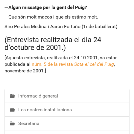
—
Algun missatge per la gent del Puig?
—Que són molt macos i que els estimo molt.
Siro Perales Medina i Aarón Fortuño (1r de batxillerat)
(Entrevista realitzada el dia 24
d’octubre de 2001.)
[Aquesta entrevista, realitzada el 24-10-2001, va estar
publicada al
núm. 5 de la revista
Sota el cel del Puig
,
novembre de 2001.]
Informació general
N
a
Les nostres instal·lacions
v
e
Secretaria
g
a