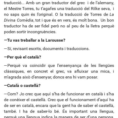
traducció... Amb un gran traductor del grec i de l’alemany,
el Mestre Torres, tu t’agafes una traducció del Rilke seva, i
no saps quin és l’original. O la traducció de Torres de
La
Divina Comèdia
, tot i que és en vers, és molt bona. Un bon
traductor ha de ser fidel però no al peu de la lletra perquè
poden sortir incongruències.
—Tu vas treballar a la Larousse?
—Sí, revisant escrits, documents i traduccions.
—Per què el català?
—Perquè va coincidir que l’ensenyança de les llengües
clàssiques, en concret el grec, va afluixar una mica, i
m’agrada això d’ensenyar, doncs ens hi vam posar.
—Català o castellà?
—Com? Jo crec que aquí s’ha de funcionar en català i s’ha
de conèixer el castellà. Crec que el funcionament d’aquí ha
de ser en català, encara que la gent ha de saber el castellà,
també. I ha de saber-lo bé. És important una llengua,
perquè una llengua indica la manera de ser d’una persona,