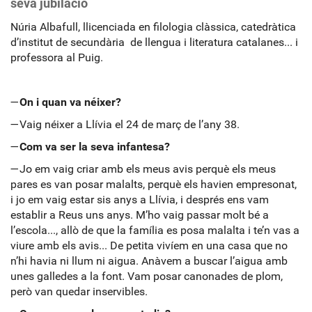
seva jubilació
Núria Albafull, llicenciada en filologia clàssica, catedràtica
d’institut de secundària de llengua i literatura catalanes... i
professora al Puig.
—
On i quan va néixer?
—Vaig néixer a Llívia el 24 de març de l’any 38.
—
Com va ser la seva infantesa?
—Jo em vaig criar amb els meus avis perquè els meus
pares es van posar malalts, perquè els havien empresonat,
i jo em vaig estar sis anys a Llívia, i després ens vam
establir a Reus uns anys. M’ho vaig passar molt bé a
l’escola..., allò de que la família es posa malalta i te’n vas a
viure amb els avis... De petita vivíem en una casa que no
n’hi havia ni llum ni aigua. Anàvem a buscar l’aigua amb
unes galledes a la font. Vam posar canonades de plom,
però van quedar inservibles.