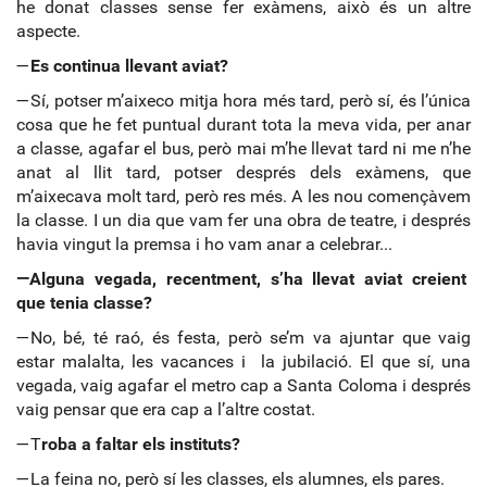
he donat classes sense fer exàmens, això és un altre
aspecte.
—
Es continua llevant aviat?
—Sí, potser m’aixeco mitja hora més tard, però sí, és l’única
cosa que he fet puntual durant tota la meva vida, per anar
a classe, agafar el bus, però mai m’he llevat tard ni me n’he
anat al llit tard, potser després dels exàmens, que
m’aixecava molt tard, però res més. A les nou començàvem
la classe. I un dia que vam fer una obra de teatre, i després
havia vingut la premsa i ho vam anar a celebrar...
—Alguna vegada, recentment, s’ha llevat aviat creient
que tenia classe?
—No, bé, té raó, és festa, però se’m va ajuntar que vaig
estar malalta, les vacances i la jubilació. El que sí, una
vegada, vaig agafar el metro cap a Santa Coloma i després
vaig pensar que era cap a l’altre costat.
—T
roba a faltar els instituts?
—La feina no, però sí les classes, els alumnes, els pares.