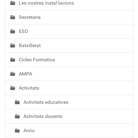
Les nostres instal·lacions
v
e
Secretaria
g
a
ESO
c
i
Batxillerat
ó
Cicles Formatius
AMPA
Activitats
Activitats educatives
Activitats docents
Arxiu