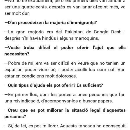
—No ho sé exactament, però els primers dies van arribar a
ser uns quatre-cents, desprès es van anar afegint més, va
ser molt dur.
—D’on procedeixen la majoria d’immigrants?
—La gran majoria era del Pakistan, de Bangla Desh i
desprès n’hi havia hindús i alguns marroquins.
—Vostè troba difícil el poder oferir l’ajut que ells
necessiten?
—Pobre de mi, em va ser difícil en veure que no tenien un
espai on poder viure bé, i poder acollir-los com cal. Van
estar en condicions molt doloroses.
—Quin tipus d’ajuda els pot oferir? És suficient?
—En primer lloc, obrir les portes a unes persones que fan
una reivindicació, d’acompanyar-los a buscar papers.
—Creu que es pot millorar la situació legal d’aquestes
persones?
—Sí, de fet, es pot millorar. Aquesta tancada ha aconseguit