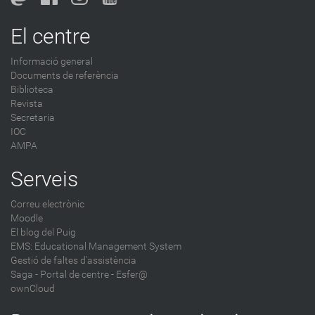
o
g
El centre
-
Informació general
Documents de referència
Biblioteca
Revista
Secretaria
IOC
AMPA
Serveis
Correu electrònic
Moodle
El blog del Puig
EMS: Educational Management System
Gestió de faltes d'assistència
Saga
-
Portal de centre - Esfer@
ownCloud