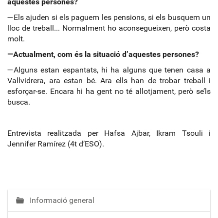
aquestes persones?
—Els ajuden si els paguem les pensions, si els busquem un
lloc de treball... Normalment ho aconsegueixen, però costa
molt.
—Actualment, com és la situació d’aquestes persones?
—Alguns estan espantats, hi ha alguns que tenen casa a
Vallvidrera, ara estan bé. Ara ells han de trobar treball i
esforçar-se. Encara hi ha gent no té allotjament, però se’ls
busca.
Entrevista realitzada per Hafsa Ajbar, Ikram Tsouli i
Jennifer Ramírez (4t d’ESO).
Informació general
N
a