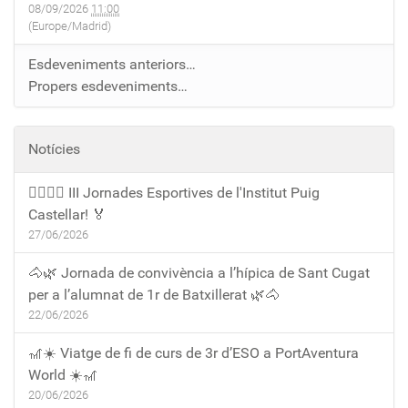
08/09/2026
11:00
(Europe/Madrid)
Esdeveniments anteriors…
Propers esdeveniments…
Notícies
🏃‍♀️🏃‍♂️ III Jornades Esportives de l'Institut Puig
Castellar! 🏅
27/06/2026
🐴🌿 Jornada de convivència a l’hípica de Sant Cugat
per a l’alumnat de 1r de Batxillerat 🌿🐴
22/06/2026
🎢☀️ Viatge de fi de curs de 3r d’ESO a PortAventura
World ☀️🎢
20/06/2026