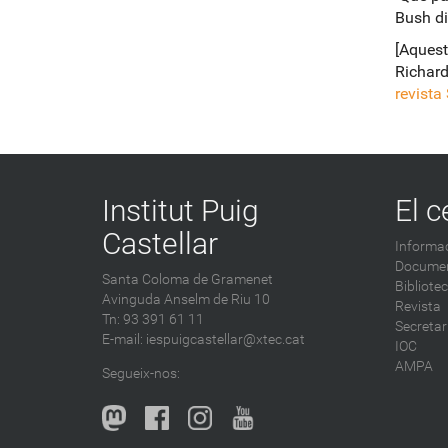
Bush di
[Aquest
Richard
revista 
Institut Puig
El c
Castellar
Informac
Documen
Santa Coloma de Gramenet
Bibliote
Avinguda Anselm de Riu 10
Revista
Tn: 93 391 61 11
Secretar
E-mail:
iespuigcastellar@xtec.cat
IOC
AMPA
Segueix-nos: