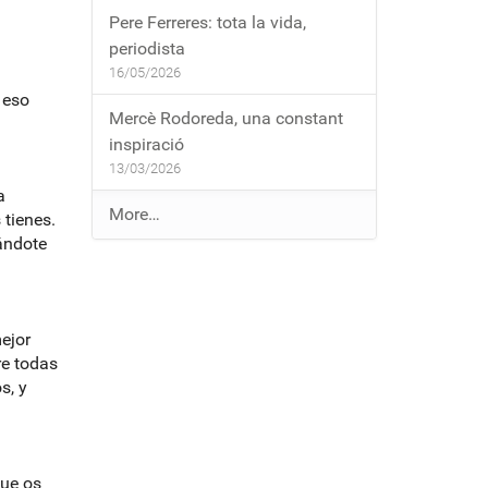
Pere Ferreres: tota la vida,
periodista
16/05/2026
 eso
Mercè Rodoreda, una constant
inspiració
13/03/2026
a
E
More…
 tienes.
n
rándote
t
r
a
ejor
d
re todas
e
s, y
s
a
l
b
que os