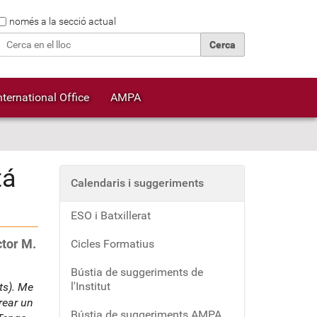
Cerca
només a la secció actual
Cerca avançada…
nternational Office
AMPA
tá
Calendaris i suggeriments
ESO i Batxillerat
ctor M.
Cicles Formatius
Bústia de suggeriments de
l'Institut
ts). Me
rear un
Bústia de suggeriments AMPA