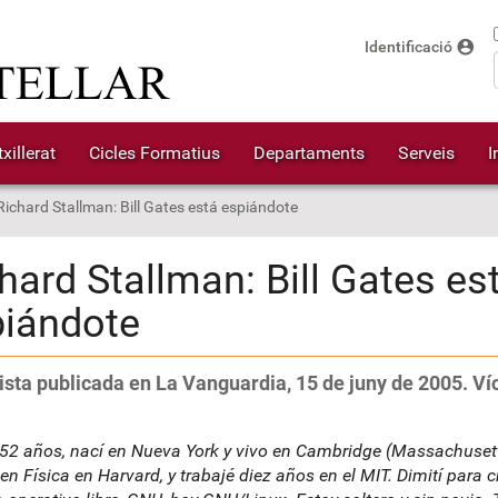
account_circle
Identificació
xillerat
Cicles Formatius
Departaments
Serveis
I
Richard Stallman: Bill Gates está espiándote
hard Stallman: Bill Gates es
piándote
ista publicada en La Vanguardia, 15 de juny de 2005. Ví
52 años, nací en Nueva York y vivo en Cambridge (Massachuset
en Física en Harvard, y trabajé diez años en el MIT. Dimití para c