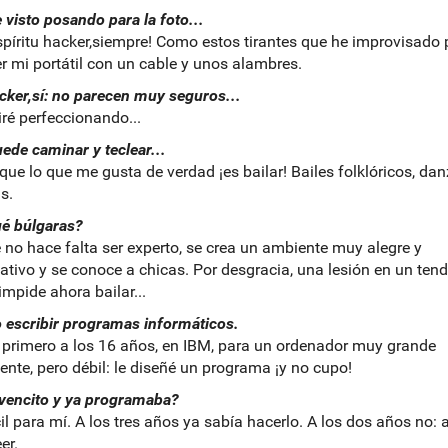
e visto posando para la foto...
spíritu hacker,siempre! Como estos tirantes que he improvisado 
r mi portátil con un cable y unos alambres.
ker,sí: no parecen muy seguros...
 iré perfeccionando...
uede caminar y teclear...
nque lo que me gusta de verdad ¡es bailar! Bailes folklóricos, da
s.
é búlgaras?
 no hace falta ser experto, se crea un ambiente muy alegre y
pativo y se conoce a chicas. Por desgracia, una lesión en un ten
impide ahora bailar...
 escribir programas informáticos.
l primero a los 16 años, en IBM, para un ordenador muy grande
ente, pero débil: le diseñé un programa ¡y no cupo!
vencito y ya programaba?
cil para mí. A los tres años ya sabía hacerlo. A los dos años no:
er.