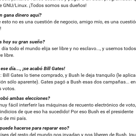
ne GNU/Linux. ¡Todos somos sus dueños!
n gana dinero aquí?
e esto no es una cuestión de negocio, amigo mío, es una cuestió
!
s hoy su gran sueño?
 día todo el mundo elija ser libre y no esclavo..., y usemos todos
 libre.
 ese día..., ¡se acabó Bill Gates!
: Bill Gates lo tiene comprado, y Bush le deja tranquilo (le aplic
ción sólo aparente). Gates pagó a Bush esas dos campañas... en
s votos.
robó ambas elecciones?
 muy fácil interferir las máquinas de recuento electrónico de voto,
indicios de que eso ha sucedido! Por eso Bush es el presidente
mo de mi país.
puede hacerse para reparar eso?
íses del resto del mundo nos invadan y nos liberen de Bush. Igu