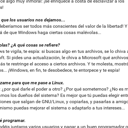
ce algo muy inmoral: ¡se enriquece a costa de esclavizar a los
s!
 que los usuarios nos dejamos...
deberíamos ser todos más conscientes del valor de la libertad! Y
á de que Windows haga ciertas cosas malévolas...
las? ¿A qué cosas se refiere?
s te vigila, te espía: si buscas algo en tus archivos, se lo chiva 
ft. Si pides una actualización, le chiva a Microsoft qué archivos
s te restringe el acceso a ciertos archivos. Y te molesta, most
s... ¡Windows, en fin, te desobedece, te entorpece y te espía!
zame para que me pase a Linux.
: ¿por qué darle el poder a otro? ¿Por qué someternos? ¿No es m
mos los dueños del sistema? Es mejor que tú puedas elegir ent
siones que salgan de GNU/Linux, y copiarlas, y pasarlas a amigo
mismo puedas mejorar el sistema o adaptarlo a tus intereses...
é programar.
odéis juntaros varios usuarios y pagar a un buen programador 