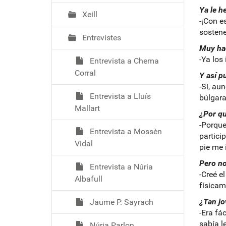
Ya le h
Xeill
-¡Con e
sostene
Entrevistes
Muy hac
-Ya los
Entrevista a Chema
Corral
Y así p
-Sí, au
Entrevista a Lluís
búlgara
Mallart
¿Por qu
-Porque
Entrevista a Mossèn
partici
Vidal
pie me 
Pero no
Entrevista a Núria
-Creé e
Albafull
físicam
¿Tan jo
Jaume P. Sayrach
-Era fá
sabía le
Núria Parlon