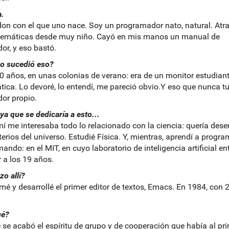
.
don con el que uno nace. Soy un programador nato, natural. Atra
temáticas desde muy niño. Cayó en mis manos un manual de
or, y eso bastó.
o sucedió eso?
10 años, en unas colonias de verano: era de un monitor estudian
tica. Lo devoré, lo entendí, me pareció obvio.Y eso que nunca t
or propio.
ya que se dedicaría a esto...
mí me interesaba todo lo relacionado con la ciencia: quería dese
terios del universo. Estudié Física. Y, mientras, aprendí a progra
ando: en el MIT, en cuyo laboratorio de inteligencia artificial en
r a los 19 años.
zo allí?
mé y desarrollé el primer editor de textos, Emacs. En 1984, con 
ué?
 se acabó el espíritu de grupo y de cooperación que había al pri