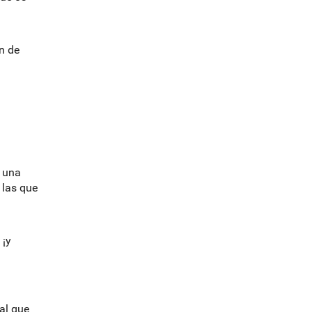
l
o
g
n de
-
a una
 las que
 ¡y
al que