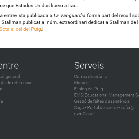
ce que Estados Unidos liberó a Iraq.
a entrevista publicada a
La Vanguardia
forma part del recull so
 Stallman publicat al núm. extraordinari dedicat a Stallman de l
Sota el cel del Puig
.]
entre
Serveis
ió general
Correu electrònic
ts de referència
Moodle
ca
El blog del Puig
EMS: Educational Management S
ia
Gestió de faltes d'assistència
Saga
-
Portal de centre - Esfer@
ownCloud