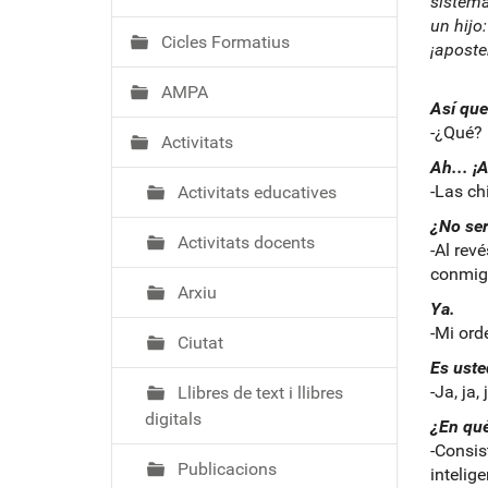
ó
sistema
un hijo
Cicles Formatius
¡aposte
AMPA
Así que
-¿Qué? 
Activitats
Ah... ¡A
-Las ch
Activitats educatives
¿No ser
Activitats docents
-Al rev
conmig
Arxiu
Ya.
-Mi ord
Ciutat
Es uste
-Ja, ja,
Llibres de text i llibres
digitals
¿En qué
-Consis
Publicacions
intelig