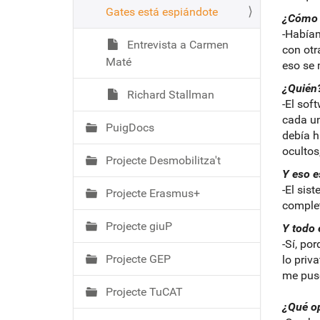
Gates está espiándote
¿Cómo 
-Habíam
Entrevista a Carmen
con otr
Maté
eso se 
¿Quién
Richard Stallman
-El sof
cada un
PuigDocs
debía h
ocultos
Projecte Desmobilitza't
Y eso e
-El sis
Projecte Erasmus+
complet
Projecte giuP
Y todo 
-Sí, po
Projecte GEP
lo priv
me puse
Projecte TuCAT
¿Qué op