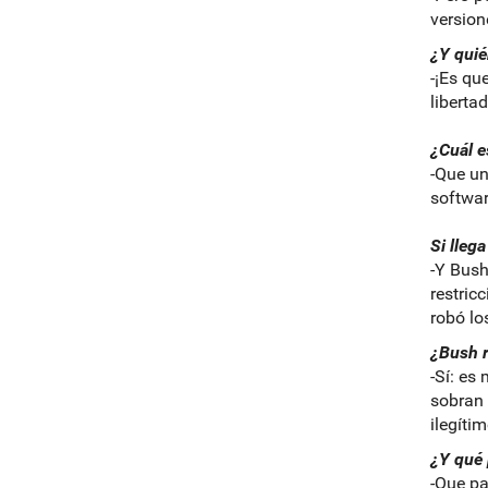
versio
¿Y quié
-¡Es qu
libertad
¿Cuál e
-Que un
software
Si llega
-Y Bush
restric
robó lo
¿Bush 
-Sí: es
sobran 
ilegíti
¿Y qué 
-Que pa