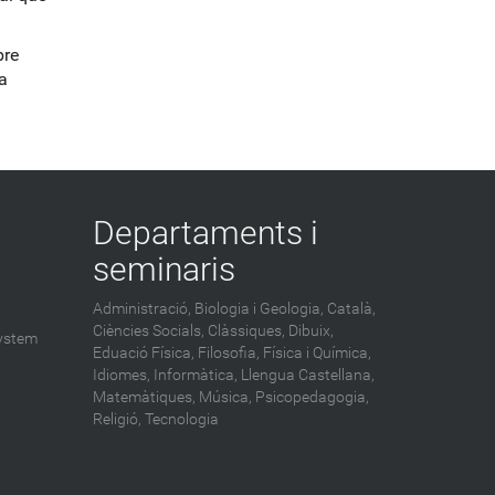
bre
a
Departaments i
seminaris
Administració,
Biologia i Geologia,
Català,
Ciències Socials,
Clàssiques,
Dibuix,
ystem
Eduació Física,
Filosofia,
Física i Química,
Idiomes,
Informàtica,
Llengua Castellana,
Matemàtiques,
Música,
Psicopedagogia,
Religió,
Tecnologia