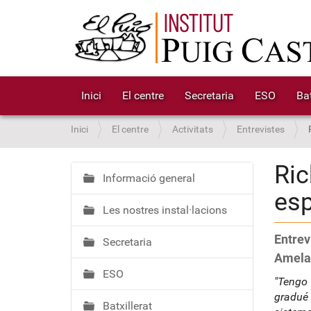
Inici
El centre
Secretaria
ESO
Bat
S
Inici
El centre
Activitats
Entrevistes
o
u
Ric
a
Informació general
N
es
:
a
Les nostres instal·lacions
v
e
Entrev
Secretaria
g
Amela
a
ESO
c
"Tengo 
i
gradué 
Batxillerat