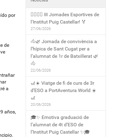
🏃‍♀️🏃‍♂️ III Jornades Esportives de
ído por
l'Institut Puig Castellar! 🏅
27/06/2026
🐴🌿 Jornada de convivència a
te de
l’hípica de Sant Cugat per a
uve
l’alumnat de 1r de Batxillerat 🌿
🐴
22/06/2026
ntrañar
mar
🎢☀️ Viatge de fi de curs de 3r
tré a
d’ESO a PortAventura World ☀️
🎢
20/06/2026
29 años,
🎓✨ Emotiva graduació de
l’alumnat de 4t d’ESO de
l’Institut Puig Castellar ✨🎓
ncipio.