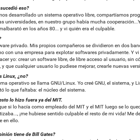
sucedió eso?
os desarrollado un sistema operativo libre, compartíamos pro
as universidades, en nuestro grupo había mucha cooperación...
malbarató en los años 80... y vi quién era el culpable.
?
tware privado. Mis propios compañeros se dividieron en dos ban
o con una empresa para explotar softwares privadamente. Y vi 
acer yo: crear un software libre, de libre acceso al usuario, sin c
, y que cualquier usuario lo pudiese mejorar, crearle nuevas vers
s Linux, ¿no?
tema operativo se llama GNU/Linux. Yo creé GNU, el sistema, y L
ó lo que faltaba: el núcleo del sistema.
esto lo hizo fuera ya del MIT.
rque si lo hacía como empleado del MIT y el MIT luego se lo que
atizaba..., ¡me hubiese sentido culpable el resto de mi vida! Me d
 en ello.
inión tiene de Bill Gates?