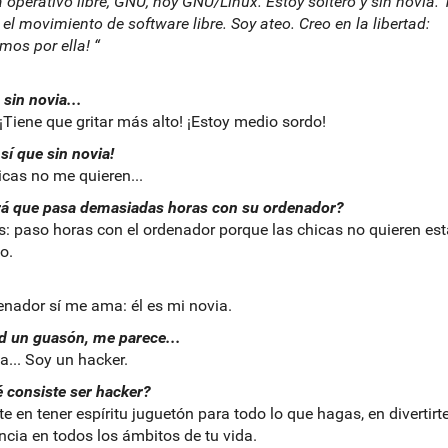
 operativo libre, GNU, hoy GNU/Linux. Estoy soltero y sin novia.
: el movimiento de software libre. Soy ateo. Creo en la libertad:
mos por ella! “
 sin novia...
¡Tiene que gritar más alto! ¡Estoy medio sordo!
sí que sin novia!
icas no me quieren...
á que pasa demasiadas horas con su ordenador?
és: paso horas con el ordenador porque las chicas no quieren est
o.
enador sí me ama: él es mi novia.
d un guasón, me parece...
 ja... Soy un hacker.
 consiste ser hacker?
te en tener espíritu juguetón para todo lo que hagas, en divertirt
encia en todos los ámbitos de tu vida.