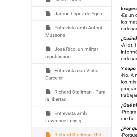
Exagera
Jaume López de Egea
-Es un 
las ma
Entrevista amb Antoni
ordenad
Mussons
¿Cuánd
-A los 
José Rico, un militar
Informá
republicano
ordenad
Y supo 
Entrevista con Víctor
-No. A 
Carceler
los mis
program
Richard Stallman - Para
trabaja
la libertad
¿Qué hi
-Progra
Entrevista amb
me fui.
Lawrence Lessig
¿Por q
Richard Stallman: Bill
-Porque