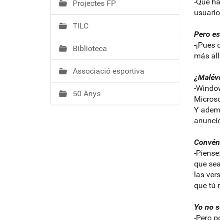
-Que ha
Projectes FP
usuario
TILC
Pero es
-¡Pues 
Biblioteca
más all
Associació esportiva
¿Malévo
-Window
50 Anys
Microso
Y ademá
anuncio
Convén
-Piense
que sea
las ver
que tú 
Yo no s
-Pero p