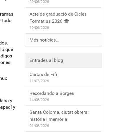
20/06/2026
gramas
Acte de graduació de Cicles
Y todo
Formatius 2026 🎓
19/06/2026
Més notícies…
dos,
lo que
ódigos
Entrades al blog
iones.
Cartas de Fifí
inux
11/07/2026
Recordando a Borges
14/06/2026
daba y
espedí y
Santa Coloma, ciutat obrera:
història i memòria
01/06/2026