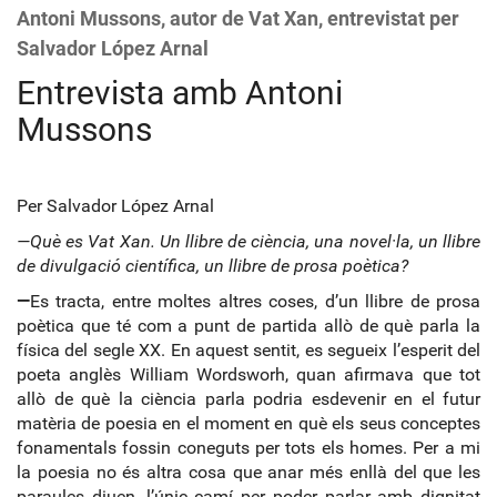
Antoni Mussons, autor de Vat Xan, entrevistat per
Salvador López Arnal
Entrevista amb Antoni
Mussons
Per Salvador López Arnal
—Què es Vat Xan. Un llibre de ciència, una novel·la, un llibre
de divulgació científica, un llibre de prosa poètica?
—
Es tracta, entre moltes altres coses, d’un llibre de prosa
poètica que té com a punt de partida allò de què parla la
física del segle XX. En aquest sentit, es segueix l’esperit del
poeta anglès William Wordsworh, quan afirmava que tot
allò de què la ciència parla podria esdevenir en el futur
matèria de poesia en el moment en què els seus conceptes
fonamentals fossin coneguts per tots els homes. Per a mi
la poesia no és altra cosa que anar més enllà del que les
paraules diuen, l’únic camí per poder parlar amb dignitat