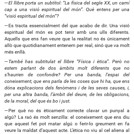
—
El llibre porta un subtítol: “La física del segle XX, un camí
cap a una visió espiritual del món”. Què entens per una
“visió espiritual del món”?
—Es tracta essencialment del que acabo de dir. Una visió
espiritual del món es pot tenir amb uns ulls diferents.
Aquells que ens fan veure que la realitat no és únicament
allò que quotidianament entenem per real, sinó que va molt
més enllà.
—
També has subtitulat el llibre “Física i ètica”. Però no
estem parlant de dos àmbits molt diferents que no
s’haurien de confondre? Per una banda, l’espai del
coneixement, que ens parla de les coses que hi ha, que ens
dóna explicacions dels fenòmens i de les seves causes, i,
per una altra banda, l’àmbit del deure, de les obligacions,
de la moral, del que és bo i just.
—Per què no és èticament correcte clavar un punyal a
algú? La raó és molt senzilla: el coneixement que ens diu
que aquest fet pot matar algú o ferir-lo greument en fa
veure la maldat d’aquest acte. L’ètica no viu al cel aliena al