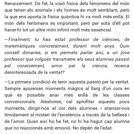
Renaixement. De fet, la visió física dels fenòmens del món
que tenen els animals i els homes és molt semblant, però
la que ens aporta la física quàntica hi va molt més enllà. El
món dels fenòmens és important, però per sota d’ell pot
haver-hi tot un altre món infinit molt més essencial.
—
Finalment, tu has estat professor de ciències, de
matemàtiques concretament, durant molt anys. Quin
consell donaries, si em permets parlar així, a un jove
professor que volgués transmetre als seus alumnes passió
pel coneixement, amor per la ciència, recerca
desinteressada de la veritat?
—La primera condició és tenir aquesta passió per la veritat.
Sempre apareixen moments màgics al llarg d’un curs en
què és possible anar més enllà de les classes
convencionals. Aleshores, cal aprofitar aquests pocs
moments, dirigir-nos al cor dels alumnes i atansar-nos
tímidament al misteri de l’existència a través de la bellesa i
de l’amor. Quan així ho he fet, no hi ha hagut cap alumne
que no reaccionés amb emoció. No depèn de l’edat.