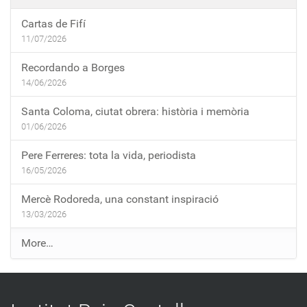
Cartas de Fifí
11/07/2026
Recordando a Borges
14/06/2026
Santa Coloma, ciutat obrera: història i memòria
01/06/2026
Pere Ferreres: tota la vida, periodista
16/05/2026
Mercè Rodoreda, una constant inspiració
13/03/2026
E
More…
n
t
r