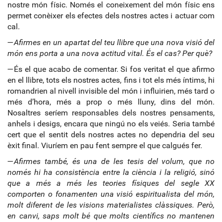
nostre món físic. Només el coneixement del món físic ens
permet conèixer els efectes dels nostres actes i actuar com
cal.
—
Afirmes en un apartat del teu llibre que una nova visió del
món ens porta a una nova actitud vital. És el cas? Per què?
—És el que acabo de comentar. Si fos veritat el que afirmo
en el llibre, tots els nostres actes, fins i tot els més íntims, hi
romandrien al nivell invisible del món i influirien, més tard o
més d’hora, més a prop o més lluny, dins del món.
Nosaltres seríem responsables dels nostres pensaments,
anhels i desigs, encara que ningú no els veiés. Seria també
cert que el sentit dels nostres actes no dependria del seu
èxit final. Viuríem en pau fent sempre el que calgués fer.
—
Afirmes també, és una de les tesis del volum, que no
només hi ha consistència entre la ciència i la religió, sinó
que a més a més les teories físiques del segle XX
comporten o fonamenten una visió espiritualista del món,
molt diferent de les visions materialistes clàssiques. Però,
en canvi, saps molt bé que molts científics no mantenen