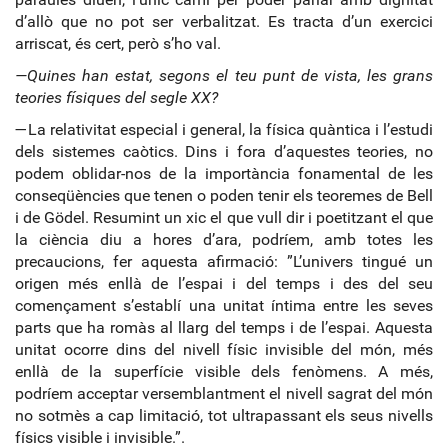
d’allò que no pot ser verbalitzat. Es tracta d’un exercici
arriscat, és cert, però s’ho val.
—Quines han estat, segons el teu punt de vista, les grans
teories físiques del segle XX?
—La relativitat especial i general, la física quàntica i l’estudi
dels sistemes caòtics. Dins i fora d’aquestes teories, no
podem oblidar-nos de la importància fonamental de les
conseqüències que tenen o poden tenir els teoremes de Bell
i de Gödel. Resumint un xic el que vull dir i poetitzant el que
la ciència diu a hores d’ara, podríem, amb totes les
precaucions, fer aquesta afirmació: ”L’univers tingué un
origen més enllà de l’espai i del temps i des del seu
començament s’establí una unitat íntima entre les seves
parts que ha romàs al llarg del temps i de l’espai. Aquesta
unitat ocorre dins del nivell físic invisible del món, més
enllà de la superfície visible dels fenòmens. A més,
podríem acceptar versemblantment el nivell sagrat del món
no sotmès a cap limitació, tot ultrapassant els seus nivells
físics visible i invisible.”.