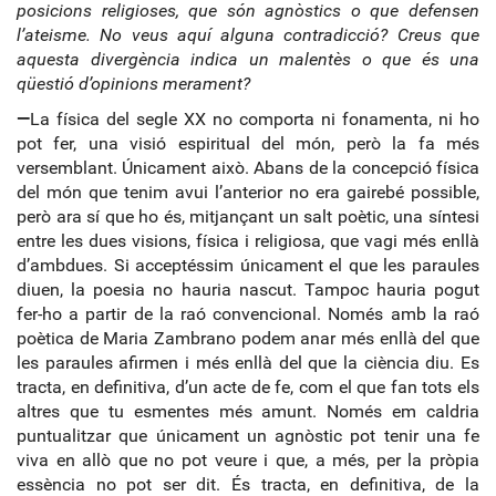
posicions religioses, que són agnòstics o que defensen
l’ateisme. No veus aquí alguna contradicció? Creus que
aquesta divergència indica un malentès o que és una
qüestió d’opinions merament?
—
La física del segle XX no comporta ni fonamenta, ni ho
pot fer, una visió espiritual del món, però la fa més
versemblant. Únicament això. Abans de la concepció física
del món que tenim avui l’anterior no era gairebé possible,
però ara sí que ho és, mitjançant un salt poètic, una síntesi
entre les dues visions, física i religiosa, que vagi més enllà
d’ambdues. Si acceptéssim únicament el que les paraules
diuen, la poesia no hauria nascut. Tampoc hauria pogut
fer-ho a partir de la raó convencional. Només amb la raó
poètica de Maria Zambrano podem anar més enllà del que
les paraules afirmen i més enllà del que la ciència diu. Es
tracta, en definitiva, d’un acte de fe, com el que fan tots els
altres que tu esmentes més amunt. Només em caldria
puntualitzar que únicament un agnòstic pot tenir una fe
viva en allò que no pot veure i que, a més, per la pròpia
essència no pot ser dit. És tracta, en definitiva, de la