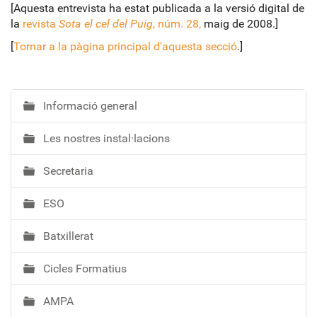
[Aquesta entrevista ha estat publicada a la versió digital de
la
revista
Sota el cel del Puig
, núm. 28,
maig de 2008.]
[
Tornar a la pàgina principal d'aquesta secció
.]
Informació general
N
a
Les nostres instal·lacions
v
e
Secretaria
g
a
ESO
c
i
Batxillerat
ó
Cicles Formatius
AMPA