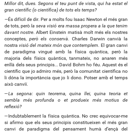
Millor dit, dues. Segons el teu punt de vista, qui ha estat el
gran científic (o científica) de tots els temps?
—
És difícil de dir. Per a molts fou Isaac Newton el més gran
de tots, però
la seva visió era massa propera a la que tenim
davant nostre
. Albert Einstein matisà molt més els nostres
conceptes,
però els conservà
. Charles Darwin canvià la
nostra
visió del mateix món que contemplem
. El gran canvi
de paradigma vingué amb la física quàntica, però la
majoria dels físics quàntics, tanmateix, no anaren més
enllà dels seus principis... David Bohm ho féu. Aquest és el
científic que jo admiro més, però la comunitat científica no
li dóna la importància que jo li dono. Potser amb el temps
això canviï.
—
La segona: quin teorema, quina llei, quina teoria et
sembla més profunda o et produeix més motius de
reflexió?
—Indubtablement la física quàntica. No crec equivocar-me
si afirmo que els seus principis constitueixen el més gran
canvi de paradigma del pensament humà d’ençà del