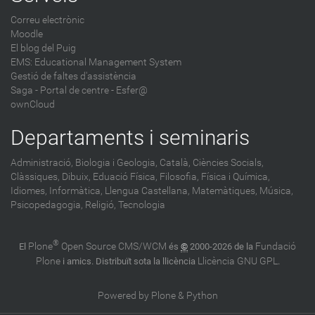
Correu electrònic
Moodle
El blog del Puig
EMS: Educational Management System
Gestió de faltes d'assistència
Saga
-
Portal de centre - Esfer@
ownCloud
Departaments i seminaris
Administració,
Biologia i Geologia,
Català,
Ciències Socials,
Clàssiques,
Dibuix,
Eduació Física,
Filosofia,
Física i Química,
Idiomes,
Informàtica,
Llengua Castellana,
Matemàtiques,
Música,
Psicopedagogia,
Religió,
Tecnologia
®
Plone
Open Source CMS/WCM
Fundació
El
és
©
2000-2026 de la
Plone
Llicència GNU GPL
i amics. Distribuït sota la llicència
.
Powered by Plone & Python