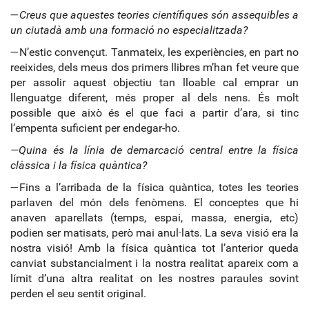
—
Creus que aquestes teories científiques són assequibles a
un ciutadà amb una formació no especialitzada?
—N’estic convençut. Tanmateix, les experiències, en part no
reeixides, dels meus dos primers llibres m’han fet veure que
per assolir aquest objectiu tan lloable cal emprar un
llenguatge diferent, més proper al dels nens. És molt
possible que això és el que faci a partir d’ara, si tinc
l’empenta suficient per endegar-ho.
—Quina és la línia de demarcació central entre la física
clàssica i la física quàntica?
—Fins a l’arribada de la física quàntica, totes les teories
parlaven del món dels fenòmens. El conceptes que hi
anaven aparellats (temps, espai, massa, energia, etc)
podien ser matisats, però mai anul·lats. La seva visió era la
nostra visió! Amb la física quàntica tot l’anterior queda
canviat substancialment i la nostra realitat apareix com a
límit d’una altra realitat on les nostres paraules sovint
perden el seu sentit original.