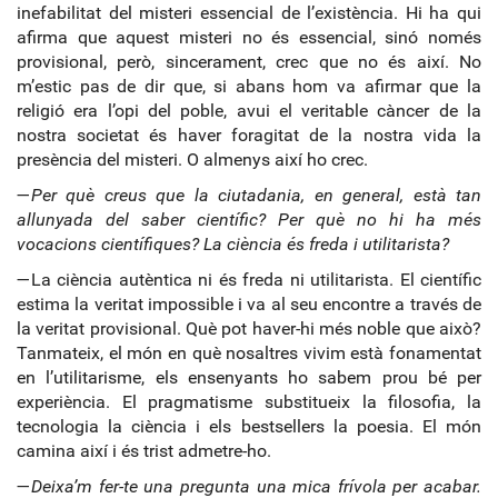
inefabilitat del misteri essencial de l’existència. Hi ha qui
afirma que aquest misteri no és essencial, sinó només
provisional, però, sincerament, crec que no és així. No
m’estic pas de dir que, si abans hom va afirmar que la
religió era l’opi del poble, avui el veritable càncer de la
nostra societat és haver foragitat de la nostra vida la
presència del misteri. O almenys així ho crec.
—
Per què creus que la ciutadania, en general, està tan
allunyada del saber científic? Per què no hi ha més
vocacions científiques? La ciència és freda i utilitarista?
—La ciència autèntica ni és freda ni utilitarista. El científic
estima la veritat impossible i va al seu encontre a través de
la veritat provisional. Què pot haver-hi més noble que això?
Tanmateix, el món en què nosaltres vivim està fonamentat
en l’utilitarisme, els ensenyants ho sabem prou bé per
experiència. El pragmatisme substitueix la filosofia, la
tecnologia la ciència i els bestsellers la poesia. El món
camina així i és trist admetre-ho.
—
Deixa’m fer-te una pregunta una mica frívola per acabar.