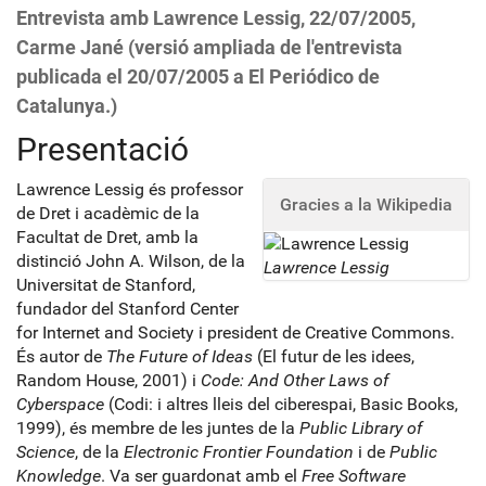
Entrevista amb Lawrence Lessig, 22/07/2005,
Carme Jané (versió ampliada de l'entrevista
publicada el 20/07/2005 a El Periódico de
Catalunya.)
Presentació
Lawrence Lessig és professor
Gracies a la Wikipedia
de Dret i acadèmic de la
Facultat de Dret, amb la
distinció John A. Wilson, de la
Lawrence Lessig
Universitat de Stanford,
fundador del Stanford Center
for Internet and Society i president de Creative Commons.
És autor de
The Future of Ideas
(El futur de les idees,
Random House, 2001) i
Code: And Other Laws of
Cyberspace
(Codi: i altres lleis del ciberespai, Basic Books,
1999), és membre de les juntes de la
Public Library of
Science
, de la
Electronic Frontier Foundation
i de
Public
Knowledge
. Va ser guardonat amb el
Free Software