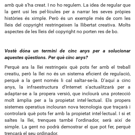
amb què s'ha creat. I no ho regulem. La idea de regular que
la gent usi les pel·lícules per a narrar les seves pròpies
històries és ximple. Però és un exemple més de com les
lleis del copyright restringeixen la llibertat creativa. Molts
aspectes de les lleis del copyright no porten res de bo.
Vostè dóna un termini de cinc anys per a solucionar
aquestes qüestions. Per què cinc anys?
Perquè ara la llei restringeix què pots fer amb el treball
creatiu, però la llei no és un sistema eficient de regulació,
perquè a la gent només li cal saltar-se-la. D'aquí a cinc
anys, la infraestructura d'Internet s'actualitzarà per a
adaptar-se a la propera versió, que inclourà una protecció
molt àmplia per a la propietat intel·lectual. Els propers
sistemes operatius inclouran nova tecnologia que traçarà i
controlarà què pots fer amb la propietat intel·lectual. I si et
saltes la llei, trenques també l'ordinador, serà així de
simple. La gent no podrà demostrar el que pot fer, perquè
trencarà el seu ordinador.