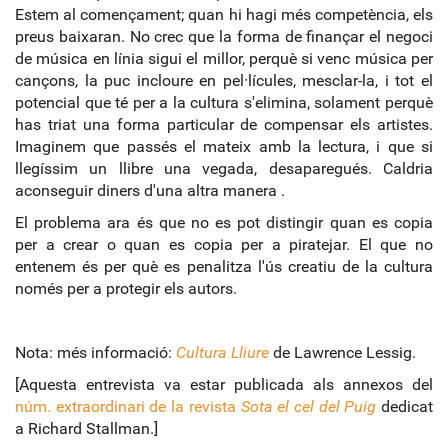
Estem al començament; quan hi hagi més competència, els
preus baixaran. No crec que la forma de finançar el negoci
de música en línia sigui el millor, perquè si venc música per
cançons, la puc incloure en pel·lícules, mesclar-la, i tot el
potencial que té per a la cultura s'elimina, solament perquè
has triat una forma particular de compensar els artistes.
Imaginem que passés el mateix amb la lectura, i que si
llegíssim un llibre una vegada, desaparegués. Caldria
aconseguir diners d'una altra manera .
El problema ara és que no es pot distingir quan es copia
per a crear o quan es copia per a piratejar. El que no
entenem és per què es penalitza l'ús creatiu de la cultura
només per a protegir els autors.
Nota: més informació:
Cultura Lliure
de Lawrence Lessig.
[Aquesta entrevista va estar publicada als annexos del
núm. extraordinari de la revista
Sota el cel del Puig
dedicat
a Richard Stallman.]