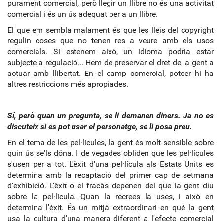
purament comercial, però llegir un llibre no és una activitat
comercial i és un ús adequat per a un llibre.
El que em sembla malament és que les lleis del copyright
regulin coses que no tenen res a veure amb els usos
comercials. Si estenem això, un idioma podria estar
subjecte a regulació... Hem de preservar el dret de la gent a
actuar amb llibertat. En el camp comercial, potser hi ha
altres restriccions més apropiades.
Sí, però quan un pregunta, se li demanen diners. Ja no es
discuteix si es pot usar el personatge, se li posa preu.
En el tema de les pel·lícules, la gent és molt sensible sobre
quin ús se'ls dóna. I de vegades obliden que les pel·lícules
s'usen per a tot. L'èxit d'una pel·lícula als Estats Units es
determina amb la recaptació del primer cap de setmana
d'exhibició. L'èxit o el fracàs depenen del que la gent diu
sobre la pel·lícula. Quan la recrees la uses, i això en
determina l'èxit. És un mitjà extraordinari en què la gent
usa la cultura d'una manera diferent a l'efecte comercial