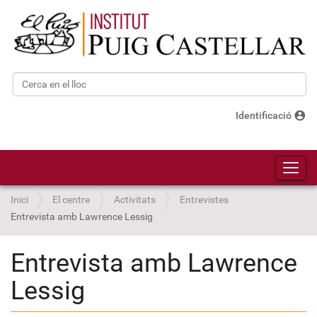
Cerca
Cerca avançada…
account_circle
Identificació
Toggl
Inici
El centre
Activitats
Entrevistes
Entrevista amb Lawrence Lessig
Entrevista amb Lawrence
Lessig