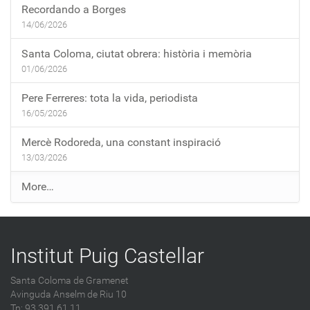
Recordando a Borges
14/06/2026
Santa Coloma, ciutat obrera: història i memòria
01/06/2026
Pere Ferreres: tota la vida, periodista
16/05/2026
Mercè Rodoreda, una constant inspiració
13/03/2026
E
More…
n
t
r
Institut Puig Castellar
a
d
Santa Coloma de Gramenet
e
Avinguda Anselm de Riu 10
s
Tn: 93 391 61 11