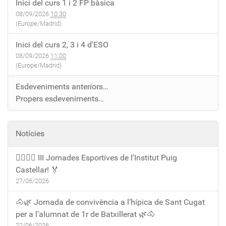
Inici del curs 1 i 2 FP bàsica
08/09/2026
10:30
(Europe/Madrid)
Inici del curs 2, 3 i 4 d'ESO
08/09/2026
11:00
(Europe/Madrid)
Esdeveniments anteriors…
Propers esdeveniments…
Notícies
🏃‍♀️🏃‍♂️ III Jornades Esportives de l'Institut Puig
Castellar! 🏅
27/06/2026
🐴🌿 Jornada de convivència a l’hípica de Sant Cugat
per a l’alumnat de 1r de Batxillerat 🌿🐴
22/06/2026