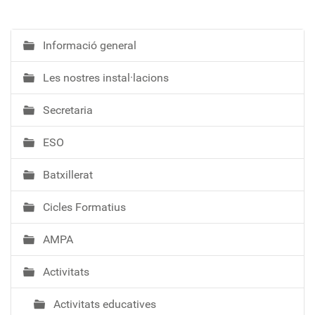
Informació general
N
a
Les nostres instal·lacions
v
e
Secretaria
g
a
ESO
c
i
Batxillerat
ó
Cicles Formatius
AMPA
Activitats
Activitats educatives