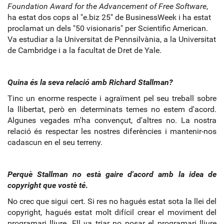
Foundation Award for the Advancement of Free Software
,
ha estat dos cops al "e.biz 25" de BusinessWeek i ha estat
proclamat un dels "50 visionaris" per Scientific American.
Va estudiar a la Universitat de Pennsilvània, a la Universitat
de Cambridge i a la facultat de Dret de Yale.
Quina és la seva relació amb Richard Stallman?
Tinc un enorme respecte i agraïment pel seu treball sobre
la llibertat, però en determinats temes no estem d'acord.
Algunes vegades m'ha convençut, d'altres no. La nostra
relació és respectar les nostres diferències i mantenir-nos
cadascun en el seu terreny.
Perquè Stallman no està gaire d'acord amb la idea de
copyright que vostè té
.
No crec que sigui cert. Si res no hagués estat sota la llei del
copyright, hagués estat molt difícil crear el moviment del
programari lliure. Ell va triar no posar el programari lliure