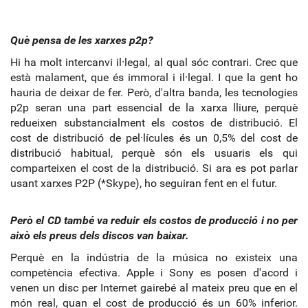
Què pensa de les xarxes p2p?
Hi ha molt intercanvi il·legal, al qual sóc contrari. Crec que
està malament, que és immoral i il·legal. I que la gent ho
hauria de deixar de fer. Però, d'altra banda, les tecnologies
p2p seran una part essencial de la xarxa lliure, perquè
redueixen substancialment els costos de distribució. El
cost de distribució de pel·lícules és un 0,5% del cost de
distribució habitual, perquè són els usuaris els qui
comparteixen el cost de la distribució. Si ara es pot parlar
usant xarxes P2P (*Skype), ho seguiran fent en el futur.
Però el CD també va reduir els costos de producció i no per
això els preus dels discos van baixar.
Perquè en la indústria de la música no existeix una
competència efectiva. Apple i Sony es posen d'acord i
venen un disc per Internet gairebé al mateix preu que en el
món real, quan el cost de producció és un 60% inferior.