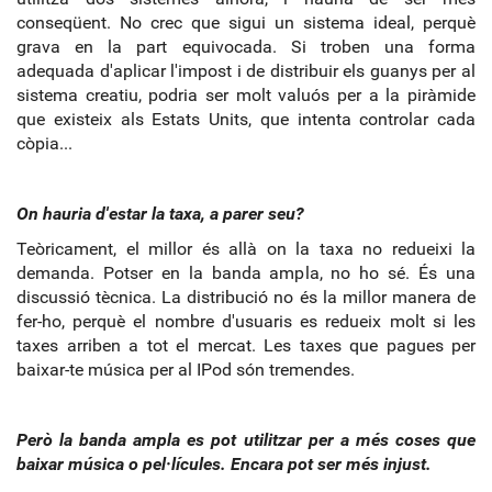
conseqüent. No crec que sigui un sistema ideal, perquè
grava en la part equivocada. Si troben una forma
adequada d'aplicar l'impost i de distribuir els guanys per al
sistema creatiu, podria ser molt valuós per a la piràmide
que existeix als Estats Units, que intenta controlar cada
còpia...
On hauria d'estar la taxa, a parer seu?
Teòricament, el millor és allà on la taxa no redueixi la
demanda. Potser en la banda ampla, no ho sé. És una
discussió tècnica. La distribució no és la millor manera de
fer-ho, perquè el nombre d'usuaris es redueix molt si les
taxes arriben a tot el mercat. Les taxes que pagues per
baixar-te música per al IPod són tremendes.
Però la banda ampla es pot utilitzar per a més coses que
baixar música o pel·lícules. Encara pot ser més injust.