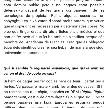
sota domini públic perquè no hagués estat possible
defensar-lo davant de les grans companyies i de les
tecnologies de propietat. Per a algunes coses cal un
copyright, i en això estan d'acord molts autors, que veuen
que el copyright és necessari per a determinades coses. No
crec que tingui dret a dir als artistes o als músics el que
han de fer, però si puc fer-ho amb els científics, perquè sóc
membre de l'Acadèmia de Ciències. Crec que és obligació
ètica dels científics crear el seu treball de manera que sigui
universalment accessible.
Què li sembla la legislació espanyola, que grava amb un
cànon el dret de còpia privada?
Si hem de pagar per fer còpies hem de tenir llibertat per a
fer-les. Va passar el mateix amb les cintes de casset. Si hi
ha restriccions a la còpia, basades en DRM (
Digital Rights
Management
, gestió de drets digitals) o el que sigui, no té
perquè pagar-se una taxa. Europa és estranya perquè
utilitza dos sistemes alhora, i hauria de ser més