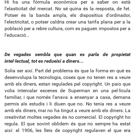
Hi ha una fórmula econòmica per a saber on està
l'elasticitat del mercat. No sé quina és la resposta, de fet.
Potser és la banda ampla, els dispositius d'ordinador,
l'electricitat, o potser caldria crear una tarifa plana per a la
població per a rebre cultura, com es paguen impostos per a
l'educació...
De vegades sembla que quan es parla de propietat
intel·lectual, tot es redueixi a diners...
Solia ser així. Part del problema és que la forma en què es
desenvolupa la tecnologia, coses que no tenen res a veure
amb els diners, estan regulades pel copyright. Un paio que
volia intercalar escenes de Superman en una pel·lícula
familiar, i que només l'anava a ensenyar a casa, demana
permís als estudis i li diuen que no. No tenia res a veure
amb els diners, mai no ha tingut a veure amb els diners. La
creativitat moltes vegades és no comercial. El copyright ho
regula. El que sovint oblidem és que no sempre ha estat
així: el 1906, les lleis de copyright regulaven el que era