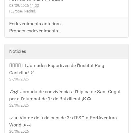
08/09/2026
11:00
(Europe/Madrid)
Esdeveniments anteriors…
Propers esdeveniments…
Notícies
🏃‍♀️🏃‍♂️ III Jornades Esportives de l'Institut Puig
Castellar! 🏅
27/06/2026
🐴🌿 Jornada de convivència a l’hípica de Sant Cugat
per a l’alumnat de 1r de Batxillerat 🌿🐴
22/06/2026
🎢☀️ Viatge de fi de curs de 3r d’ESO a PortAventura
World ☀️🎢
20/06/2026