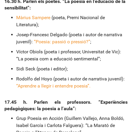
16.30 h. Parlen els poetes. “La poesia en l’educació de la
sensibilitat”:
Màrius Sampere
(poeta, Premi Nacional de
Literatura);
Josep-Francesc Delgado (poeta i autor de narrativa
juvenil):
“Poesia: passió o pressió?”
;
Víctor Obiols (poeta i professor, Universitat de Vic):
“La poesia com a educació sentimental”;
Sidi Seck (poeta i editor);
Rodolfo del Hoyo (poeta i autor de narrativa juvenil):
“Aprendre a llegir i entendre poesia”.
17.45
h. Parlen els professors. “Experiències
pedagògiques: la poesia a l’aula”:
Grup Poesía en Acción (Guillem Vallejo, Anna Boldó,
Isabel García i Carlota Falguera): “La Marató de