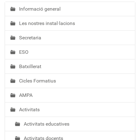
Informació general
N
a
Les nostres instal·lacions
v
e
Secretaria
g
a
ESO
c
i
Batxillerat
ó
Cicles Formatius
AMPA
Activitats
Activitats educatives
Activitats docents