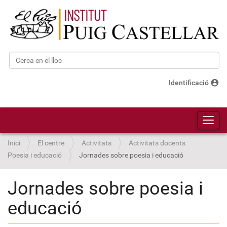
Cerca
Cerca avançada…
account_circle
Identificació
Toggl
Inici
El centre
Activitats
Activitats docents
Poesia i educació
Jornades sobre poesia i educació
Jornades sobre poesia i
educació