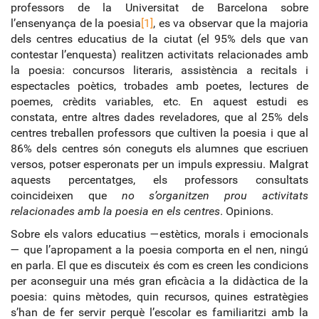
professors de la Universitat de Barcelona sobre
l’ensenyança de la poesia
[1]
, es va observar que la majoria
dels centres educatius de la ciutat (el 95% dels que van
contestar l’enquesta) realitzen activitats relacionades amb
la poesia: concursos literaris, assistència a recitals i
espectacles poètics, trobades amb poetes, lectures de
poemes, crèdits variables, etc. En aquest estudi es
constata, entre altres dades reveladores, que al 25% dels
centres treballen professors que cultiven la poesia i que al
86% dels centres són coneguts els alumnes que escriuen
versos, potser esperonats per un impuls expressiu. Malgrat
aquests percentatges, els professors consultats
coincideixen que
no s’organitzen prou activitats
relacionades amb la poesia en els centres
. Opinions.
Sobre els valors educatius —estètics, morals i emocionals
— que l’apropament a la poesia comporta en el nen, ningú
en parla. El que es discuteix és com es creen les condicions
per aconseguir una més gran eficàcia a la didàctica de la
poesia: quins mètodes, quin recursos, quines estratègies
s’han de fer servir perquè l’escolar es familiaritzi amb la