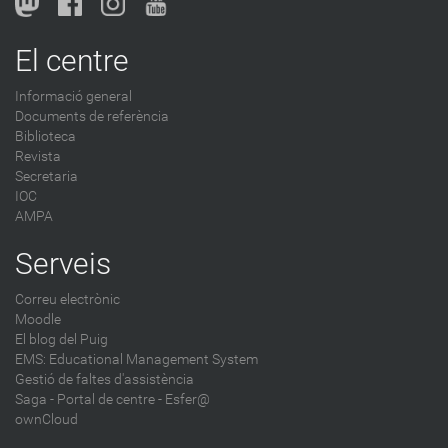
o
g
El centre
-
Informació general
Documents de referència
Biblioteca
Revista
Secretaria
IOC
AMPA
Serveis
Correu electrònic
Moodle
El blog del Puig
EMS: Educational Management System
Gestió de faltes d'assistència
Saga
-
Portal de centre - Esfer@
ownCloud