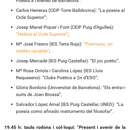
Poesia a l’Ateneu de Barcelona”.
Carlos Herreras (CEIP Torre Balldovina): “La poesia al
Cicle Superior”;
Josep Manel Piquer i Font (CEIP Puig d’Agulles):
“Haikús al Cicle Superior”
;
Mª José Fresno (IES Terra Roja):
“Poemario: un
crédito variable”
;
Josep Mercadé (IES Puig Castellar): “El joc poètic”;
Mª Rosa Orriols i Carolina López (IES Lluís
Requesens): “Clubs Poètics a 2n d’ESO”;
Glòria Bordons (Universitat de Barcelona): “Els entra-i-
surts de Joan Brossa”;
Salvador López Arnal (IES Puig Castellar, UNED): “La
poesía como afinado instrumento del filosofar”.
19.45 h: taula rodona i col·loqui: “Present i avenir de la