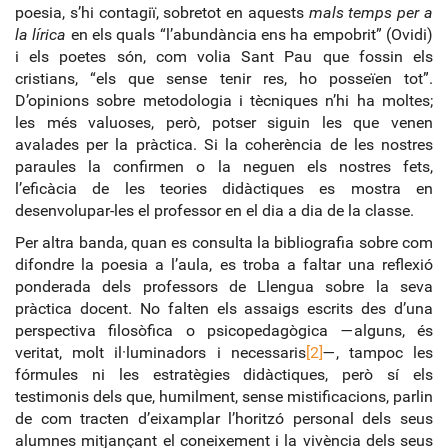
poesia, s’hi contagiï, sobretot en aquests
mals temps per a
la lírica
en els quals “l’abundància ens ha empobrit” (Ovidi)
i els poetes són, com volia Sant Pau que fossin els
cristians, “els que sense tenir res, ho posseïen tot”.
D’opinions sobre metodologia i tècniques n’hi ha moltes;
les més valuoses, però, potser siguin les que venen
avalades per la pràctica. Si la coherència de les nostres
paraules la confirmen o la neguen els nostres fets,
l’eficàcia de les teories didàctiques es mostra en
desenvolupar-les el professor en el dia a dia de la classe.
Per altra banda, quan es consulta la bibliografia sobre com
difondre la poesia a l’aula, es troba a faltar una reflexió
ponderada dels professors de Llengua sobre la seva
pràctica docent. No falten els assaigs escrits des d’una
perspectiva filosòfica o psicopedagògica —alguns, és
veritat, molt il·luminadors i necessaris
[2]
—, tampoc les
fórmules ni les estratègies didàctiques, però sí els
testimonis dels que, humilment, sense mistificacions, parlin
de com tracten d’eixamplar l’horitzó personal dels seus
alumnes mitjançant el coneixement i la vivència dels seus