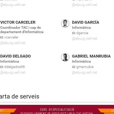
@elpuig.xeill.net
@elpuig.xeill.net
VICTOR CARCELER
DAVID GARCÍA
Coordinador TAC i cap de
Informàtica
departament d'Informàtica
dgarcia
vcarceler
@elpuig.xeill.net
@elpuig.xeill.net
DAVID DELGADO
GABRIEL MANRUBIA
Informàtica
Informàtica
ddelgados96
gmanrubia
@elpuig.xeill.net
@elpuig.xeill.net
rta de serveis