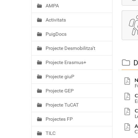
AMPA
Activitats
PuigDocs
Projecte Desmobilitza't
D
Projecte Erasmus+
Projecte giuP
N
F
Projecte GEP
C
E
Projecte TuCAT
C
L
Projectes FP
A
C
TILC