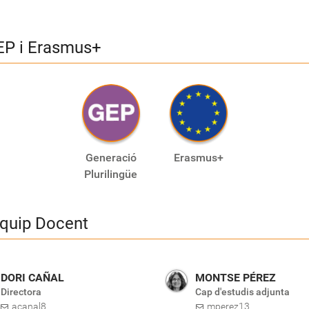
P i Erasmus+
Generació
Erasmus+
Plurilingüe
quip Docent
DORI CAÑAL
MONTSE PÉREZ
Directora
Cap d'estudis adjunta
acanal8
mperez13