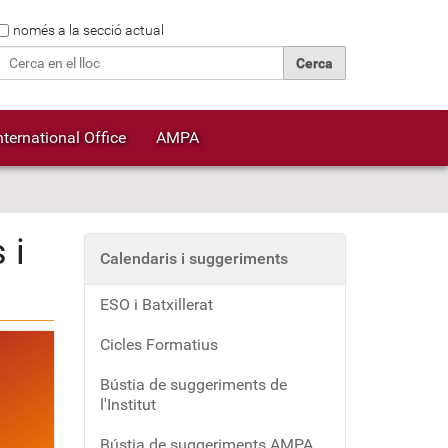
Cerca
només a la secció actual
Cerca avançada…
nternational Office
AMPA
 i
Calendaris i suggeriments
ESO i Batxillerat
Cicles Formatius
Bústia de suggeriments de
l'Institut
Bústia de suggeriments AMPA