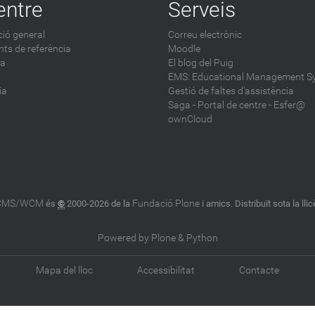
entre
Serveis
ió general
Correu electrònic
ts de referència
Moodle
ca
El blog del Puig
EMS: Educational Management S
ia
Gestió de faltes d'assistència
Saga
-
Portal de centre - Esfer@
ownCloud
 CMS/WCM
Fundació Plone
és
©
2000-2026 de la
i amics. Distribuït sota la lli
Powered by Plone & Python
Mapa del lloc
Accessibilitat
Contacte