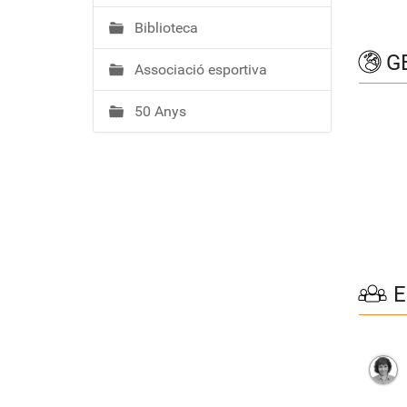
Biblioteca
GE
Associació esportiva
50 Anys
E