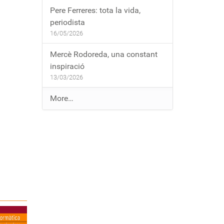
Pere Ferreres: tota la vida,
periodista
16/05/2026
Mercè Rodoreda, una constant
inspiració
13/03/2026
E
More…
n
t
r
a
d
e
s
a
l
b