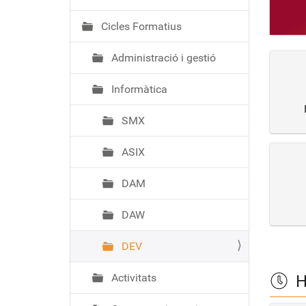
ó
Cicles Formatius
Administració i gestió
Informàtica
SMX
ASIX
DAM
DAW
DEV
Activitats
H