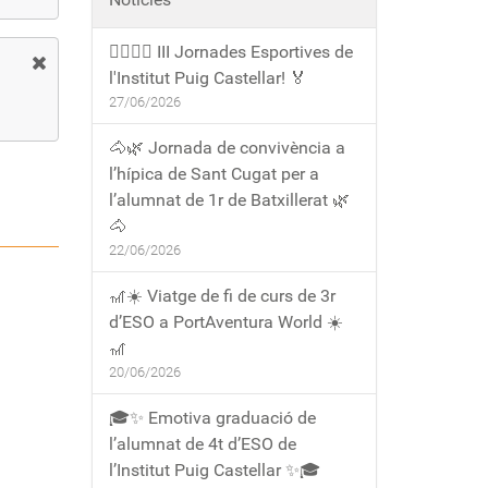
🏃‍♀️🏃‍♂️ III Jornades Esportives de
l'Institut Puig Castellar! 🏅
27/06/2026
🐴🌿 Jornada de convivència a
l’hípica de Sant Cugat per a
l’alumnat de 1r de Batxillerat 🌿
🐴
22/06/2026
🎢☀️ Viatge de fi de curs de 3r
d’ESO a PortAventura World ☀️
🎢
20/06/2026
🎓✨ Emotiva graduació de
l’alumnat de 4t d’ESO de
l’Institut Puig Castellar ✨🎓