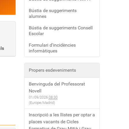
Bústia de suggeriments
alumnes
Bústia de suggeriments Consell
Escolar
Formulari d'incidències
ls
informàtiques
Propers esdeveniments
Benvinguda del Professorat
Novell
01/09/2026
08:30
(Europe/Madrid)
Inscripció a les llistes per optar a
places vacants de Cicles
Formatius de Grau Mitjà i Grau