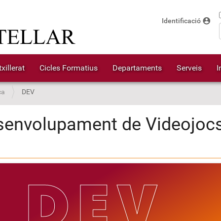
account_circle
Identificació
xillerat
Cicles Formatius
Departaments
Serveis
I
ca
DEV
envolupament de Videojocs
DEV