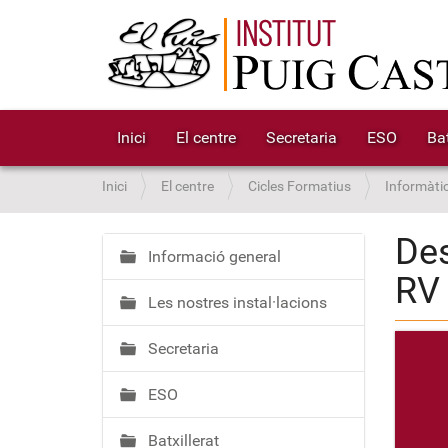
Inici
El centre
Secretaria
ESO
Bat
S
Inici
El centre
Cicles Formatius
Informàti
o
u
Des
a
Informació general
N
RV
:
a
Les nostres instal·lacions
v
e
Secretaria
g
a
ESO
c
i
Batxillerat