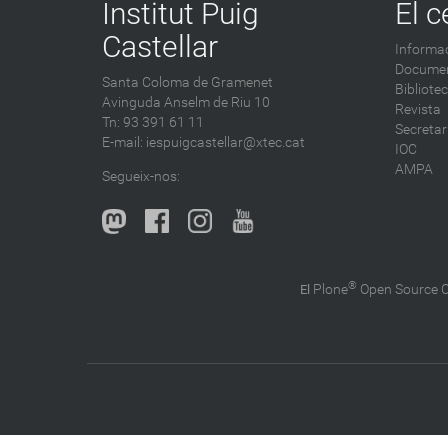
Institut Puig
El c
Castellar
Informac
Documen
Santa Coloma de Gramenet
Bibliote
Avinguda Anselm de Riu 10
Revista
Tn: 93 391 61 11
Secretar
E-mail:
iespuigcastellar@xtec.cat
IOC
AMPA
Segueix-nos:
®
Plone
Open Source
El