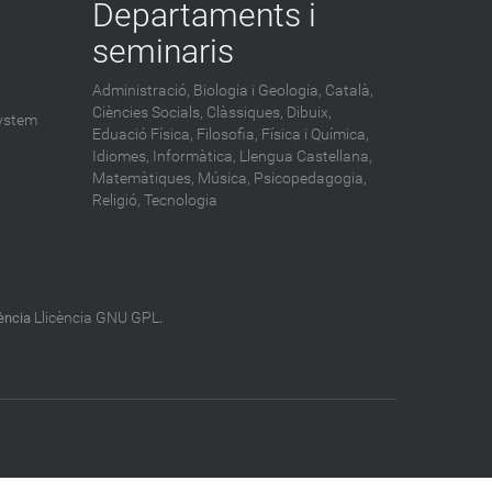
Departaments i
seminaris
Administració,
Biologia i Geologia,
Català,
Ciències Socials,
Clàssiques,
Dibuix,
ystem
Eduació Física,
Filosofia,
Física i Química,
Idiomes,
Informàtica,
Llengua Castellana,
Matemàtiques,
Música,
Psicopedagogia,
Religió,
Tecnologia
Llicència GNU GPL
cència
.