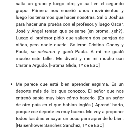
salía un grupo y luego otro; yo salí en el segundo
grupo. Primero nos enseñó unos movimientos y
luego los teníamos que hacer nosotras. Salió Joshua
para hacer una prueba con el profesor, y luego Óscar.
José y Ángel tenían que pelearse (en broma, ¿eh?).
Luego el profesor pidió que salieran dos parejas de
niñas, pero nadie quería. Salieron Cristina Godoy y
Paula;
se pelearon
y ganó Paula. A mí me gustó
mucho este taller. Me divertí y me reí mucho con
Cristina Argudo. [Fátima Glida, 1º de ESO]
Me parece que está bien aprender esgrima. Es un
deporte más de los que conozco. El señor que nos
entrenó sabía muy bien cómo hacerlo. (Es un señor
de otro país en el que hablan inglés.) Aprendí harto,
porque ese deporte es muy bueno. Me voy a proponer
todos los días ensayar un poco para aprenderlo bien.
[Haisenhower Sánchez Sánchez, 1º de ESO]