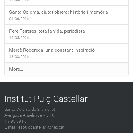
Santa Coloma, ciutat obrera: història i memòria
01/06/2026
Pere Ferreres: tota la vida, periodista
16/05/2026
Mercè Rodoreda, una constant inspiració
13/03/2026
E
More…
n
t
r
Institut Puig Castellar
a
d
Santa Coloma de Gramenet
e
Avinguda Anselm de Riu 10
s
Tn: 93 391 61 11
a
E-mail:
iespuigcastellar@xtec.cat
l