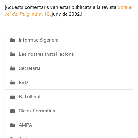
[Aquests comentaris van estar publicats a la revista
Sota el
cel del Puig
, núm. 10
, juny de 2002.]
Informació general
N
a
Les nostres instal·lacions
v
e
Secretaria
g
a
ESO
c
i
Batxillerat
ó
Cicles Formatius
AMPA