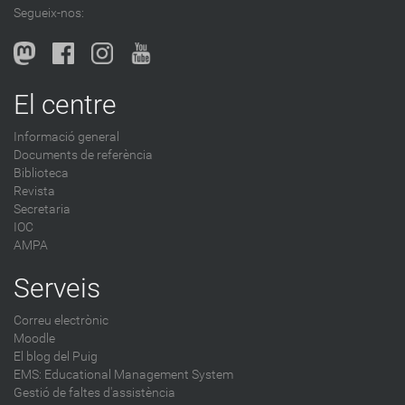
Segueix-nos:
b
l
o
g
El centre
-
Informació general
Documents de referència
Biblioteca
Revista
Secretaria
IOC
AMPA
Serveis
Correu electrònic
Moodle
El blog del Puig
EMS: Educational Management System
Gestió de faltes d'assistència