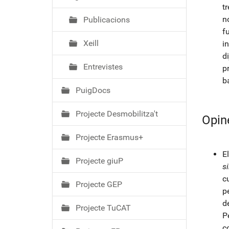
t
n
Publicacions
f
Xeill
i
d
Entrevistes
p
b
PuigDocs
Projecte Desmobilitza't
Opin
Projecte Erasmus+
E
Projecte giuP
s
c
Projecte GEP
p
de
Projecte TuCAT
P
c