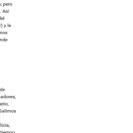
l
, pero
o
. Así
g
el
-
) y le
amos
ónde
 de
nadores,
atio,
 Salimos
icía,
 tiempo