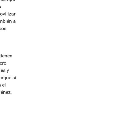
s
ovilizar
ambién a
sos.
tienen
cro.
es y
orque si
 el
ménez,