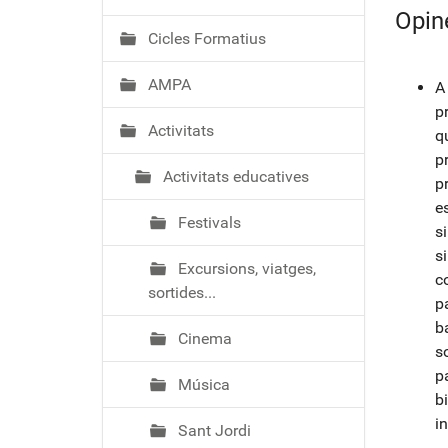
ó
Opin
Cicles Formatius
AMPA
A
p
Activitats
q
p
Activitats educatives
p
e
Festivals
s
s
Excursions, viatges,
c
sortides...
p
b
Cinema
s
p
Música
b
i
Sant Jordi