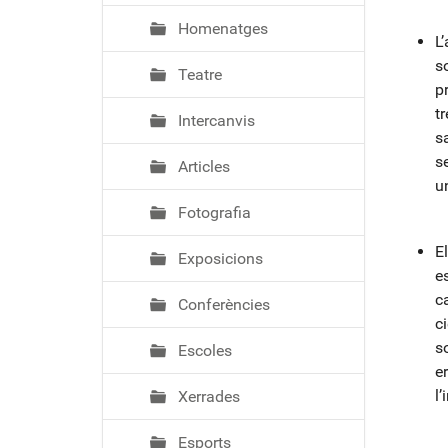
Homenatges
L
s
Teatre
p
t
Intercanvis
s
se
Articles
u
Fotografia
E
Exposicions
e
c
Conferències
c
s
Escoles
er
l’
Xerrades
Esports