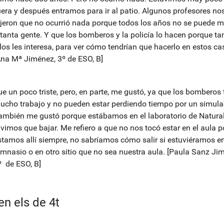
uera y después entramos para ir al patio. Algunos profesores no
ijeron que no ocurrió nada porque todos los años no se puede m
 tanta gente. Y que los bomberos y la policía lo hacen porque t
llos les interesa, para ver cómo tendrían que hacerlo en estos ca
Ana Mª Jiménez, 3º de ESO, B]
ue un poco triste, pero, en parte, me gustó, ya que los bomberos 
ucho trabajo y no pueden estar perdiendo tiempo por un simula
ambién me gustó porque estábamos en el laboratorio de Natural
uvimos que bajar. Me refiero a que no nos tocó estar en el aula p
stamos allí siempre, no sabríamos cómo salir si estuviéramos en
imnasio o en otro sitio que no sea nuestra aula. [Paula Sanz Ji
º de ESO, B]
en els de 4t