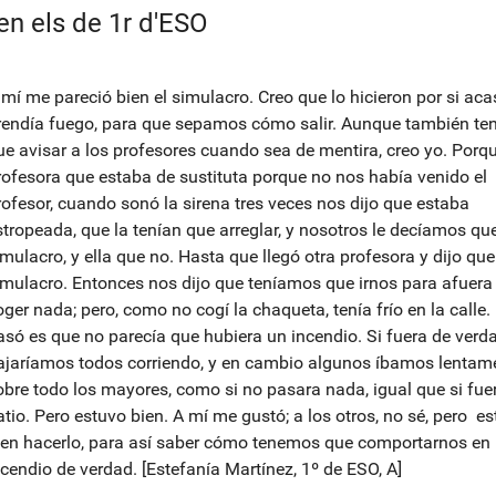
en els de 1r d'ESO
 mí me pareció bien el simulacro. Creo que lo hicieron por si aca
rendía fuego, para que sepamos cómo salir. Aunque también te
ue avisar a los profesores cuando sea de mentira, creo yo. Porqu
rofesora que estaba de sustituta porque no nos había venido el
rofesor, cuando sonó la sirena tres veces nos dijo que estaba
stropeada, que la tenían que arreglar, y nosotros le decíamos que
imulacro, y ella que no. Hasta que llegó otra profesora y dijo que
imulacro. Entonces nos dijo que teníamos que irnos para afuera 
oger nada; pero, como no cogí la chaqueta, tenía frío en la calle.
asó es que no parecía que hubiera un incendio. Si fuera de verda
ajaríamos todos corriendo, y en cambio algunos íbamos lentame
obre todo los mayores, como si no pasara nada, igual que si fue
atio. Pero estuvo bien. A mí me gustó; a los otros, no sé, pero e
ien hacerlo, para así saber cómo tenemos que comportarnos en
ncendio de verdad. [Estefanía Martínez, 1º de ESO, A]