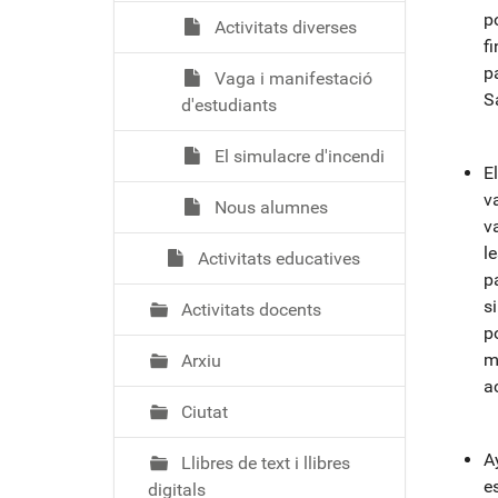
p
Activitats diverses
f
p
Vaga i manifestació
S
d'estudiants
El simulacre d'incendi
E
v
Nous alumnes
va
l
Activitats educatives
pa
s
Activitats docents
p
m
Arxiu
a
Ciutat
A
Llibres de text i llibres
e
digitals