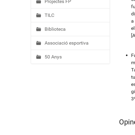
Projectes FP
f
d
TILC
a
e
Biblioteca
[
Associació esportiva
F
50 Anys
m
T
t
e
g
3
Opin