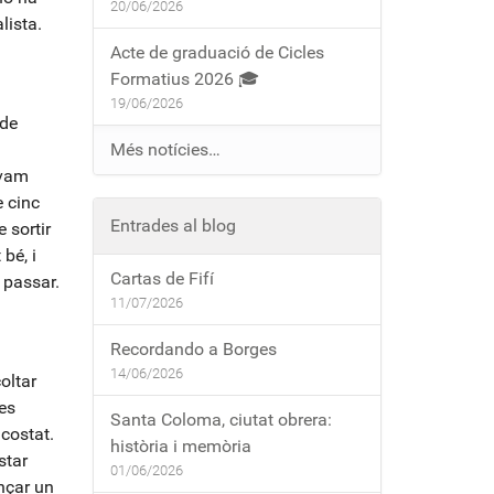
20/06/2026
lista.
Acte de graduació de Cicles
Formatius 2026 🎓
19/06/2026
 de
Més notícies…
 vam
e cinc
Entrades al blog
 sortir
bé, i
Cartas de Fifí
 passar.
11/07/2026
Recordando a Borges
14/06/2026
oltar
es
Santa Coloma, ciutat obrera:
 costat.
història i memòria
star
01/06/2026
ençar un