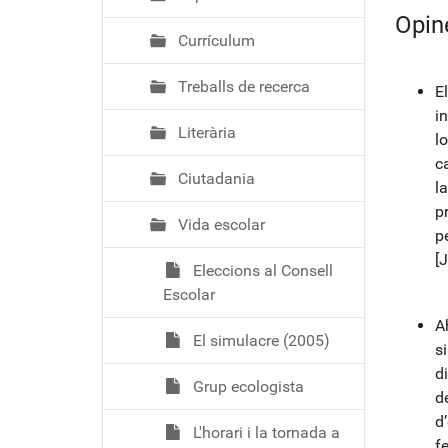
Opin
Currículum
Treballs de recerca
E
i
Literària
l
c
Ciutadania
l
p
Vida escolar
p
[J
Eleccions al Consell
Escolar
Ah
El simulacre (2005)
s
d
Grup ecologista
de
d
L'horari i la tornada a
f