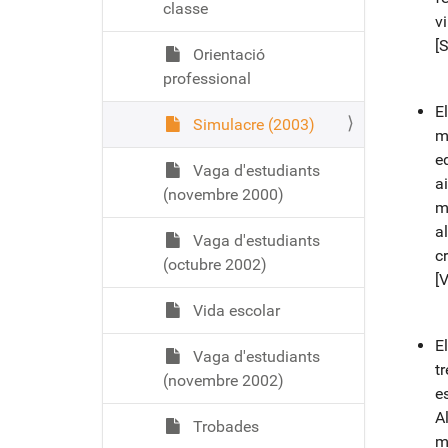
classe
v
[
Orientació
professional
E
Simulacre (2003)
m
e
Vaga d'estudiants
ai
(novembre 2000)
m
a
Vaga d'estudiants
c
(octubre 2002)
[V
Vida escolar
E
Vaga d'estudiants
t
(novembre 2002)
e
A
Trobades
m