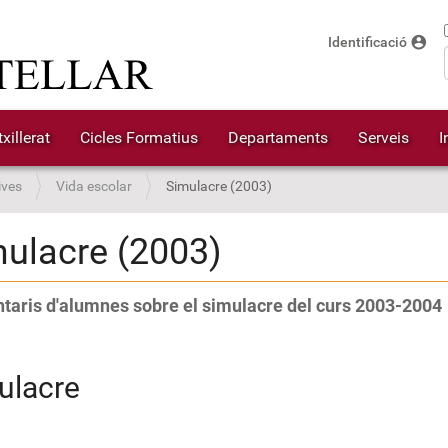
account_circle
Identificació
xillerat
Cicles Formatius
Departaments
Serveis
I
ives
Vida escolar
Simulacre (2003)
ulacre (2003)
aris d'alumnes sobre el simulacre del curs 2003-2004
ulacre