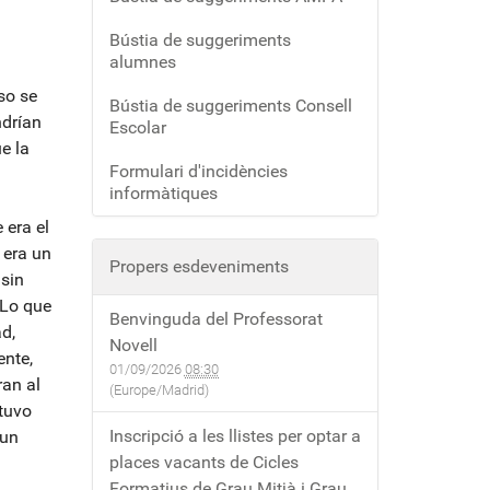
Bústia de suggeriments
alumnes
so se
Bústia de suggeriments Consell
ndrían
Escolar
e la
Formulari d'incidències
informàtiques
 era el
 era un
Propers esdeveniments
sin
 Lo que
Benvinguda del Professorat
d,
Novell
nte,
01/09/2026
08:30
ran al
(Europe/Madrid)
stuvo
Inscripció a les llistes per optar a
 un
places vacants de Cicles
Formatius de Grau Mitjà i Grau