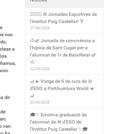
🏃‍♀️🏃‍♂️ III Jornades Esportives de
l'Institut Puig Castellar! 🏅
de
27/06/2026
es nos
🐴🌿 Jornada de convivència a
do,
l’hípica de Sant Cugat per a
clase a
l’alumnat de 1r de Batxillerat 🌿
los
🐴
rañamos,
22/06/2026
acro.
🎢☀️ Viatge de fi de curs de 3r
d’ESO a PortAventura World ☀️
🎢
a dir
20/06/2026
 de
🎓✨ Emotiva graduació de
arc
l’alumnat de 4t d’ESO de
ho van
l’Institut Puig Castellar ✨🎓
no ha