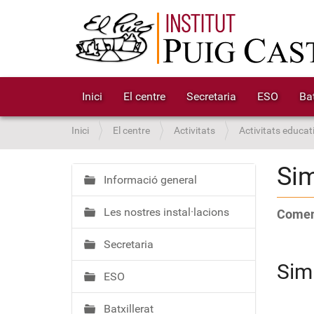
Inici
El centre
Secretaria
ESO
Bat
S
Inici
El centre
Activitats
Activitats educat
o
u
Sim
a
Informació general
N
:
a
Les nostres instal·lacions
Coment
v
e
Secretaria
g
a
Sim
ESO
c
i
Batxillerat