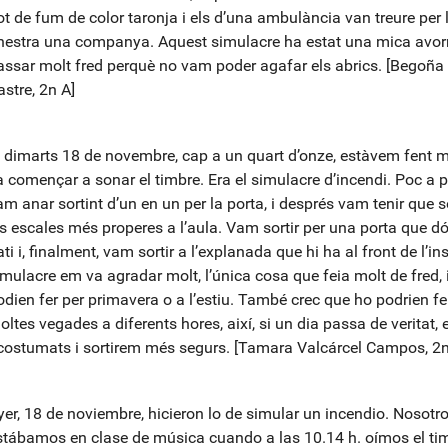
ot de fum de color taronja i els d’una ambulància van treure per 
inestra una companya. Aquest simulacre ha estat una mica avor
assar molt fred perquè no vam poder agafar els abrics. [Begoña
astre, 2n A]
l dimarts 18 de novembre, cap a un quart d’onze, estàvem fent m
a començar a sonar el timbre. Era el simulacre d’incendi. Poc a p
m anar sortint d’un en un per la porta, i després vam tenir que so
es escales més properes a l’aula. Vam sortir per una porta que d
ti i, finalment, vam sortir a l’explanada que hi ha al front de l’inst
imulacre em va agradar molt, l’única cosa que feia molt de fred, 
odien fer per primavera o a l’estiu. També crec que ho podrien fe
oltes vegades a diferents hores, així, si un dia passa de veritat,
costumats i sortirem més segurs. [Tamara Valcárcel Campos, 2n
yer, 18 de noviembre, hicieron lo de simular un incendio. Nosotr
stábamos en clase de música cuando a las 10.14 h. oímos el ti