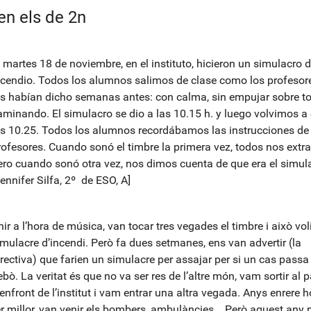
en els de 2n
l martes 18 de noviembre, en el instituto, hicieron un simulacro 
ncendio. Todos los alumnos salimos de clase como los profesor
os habían dicho semanas antes: con calma, sin empujar sobre to
aminando. El simulacro se dio a las 10.15 h. y luego volvimos a 
as 10.25. Todos los alumnos recordábamos las instrucciones de 
rofesores. Cuando sonó el timbre la primera vez, todos nos ext
ero cuando sonó otra vez, nos dimos cuenta de que era el simul
ennifer Silfa, 2º de ESO, A]
ir a l’hora de música, van tocar tres vegades el timbre i això voli
imulacre d’incendi. Però fa dues setmanes, ens van advertir (la
irectiva) que farien un simulacre per assajar per si un cas passa
bò. La veritat és que no va ser res de l’altre món, vam sortir al p
’enfront de l’institut i vam entrar una altra vegada. Anys enrere 
er millor, van venir els bombers, ambulàncies... Però aquest any 