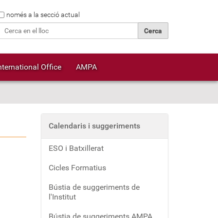
Cerca
només a la secció actual
Cerca avançada…
nternational Office
AMPA
Calendaris i suggeriments
ESO i Batxillerat
Cicles Formatius
Bústia de suggeriments de
l'Institut
Bústia de suggeriments AMPA