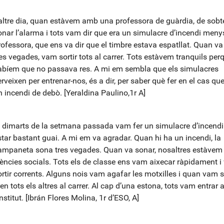
’altre dia, quan estàvem amb una professora de guàrdia, de sobt
onar l’alarma i tots vam dir que era un simulacre d’incendi meny
rofessora, que ens va dir que el timbre estava espatllat. Quan va
res vegades, vam sortir tots al carrer. Tots estàvem tranquils per
abíem que no passava res. A mi em sembla que els simulacres
rveixen per entrenar-nos, és a dir, per saber què fer en el cas que
n incendi de debò. [Yeraldina Paulino,1r A]
l dimarts de la setmana passada vam fer un simulacre d’incendi
star bastant guai. A mi em va agradar. Quan hi ha un incendi, la
ampaneta sona tres vegades. Quan va sonar, nosaltres estàvem 
iències socials. Tots els de classe ens vam aixecar ràpidament 
ortir corrents. Alguns nois vam agafar les motxilles i quan vam sor
en tots els altres al carrer. Al cap d’una estona, tots vam entrar 
institut. [Ibrán Flores Molina, 1r d’ESO, A]