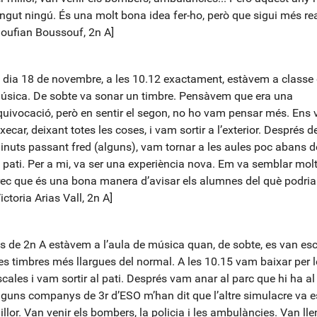
ingut ningú. És una molt bona idea fer-ho, però que sigui més rea
Soufian Boussouf, 2n A]
l dia 18 de novembre, a les 10.12 exactament, estàvem a classe
úsica. De sobte va sonar un timbre. Pensàvem que era una
quivocació, però en sentir el segon, no ho vam pensar més. Ens
xecar, deixant totes les coses, i vam sortir a l’exterior. Després d
inuts passant fred (alguns), vam tornar a les aules poc abans de
l pati. Per a mi, va ser una experiència nova. Em va semblar molt 
rec que és una bona manera d’avisar els alumnes del què podria
ictoria Arias Vall, 2n A]
ls de 2n A estàvem a l’aula de música quan, de sobte, es van esc
res timbres més llargues del normal. A les 10.15 vam baixar per l
scales i vam sortir al pati. Després vam anar al parc que hi ha al
lguns companys de 3r d’ESO m’han dit que l’altre simulacre va e
illor. Van venir els bombers, la policia i les ambulàncies. Van ll