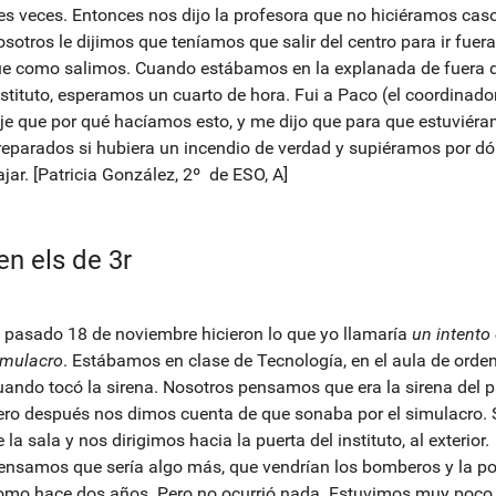
res veces. Entonces nos dijo la profesora que no hiciéramos caso
osotros le dijimos que teníamos que salir del centro para ir fuera
ue como salimos. Cuando estábamos en la explanada de fuera d
nstituto, esperamos un cuarto de hora. Fui a Paco (el coordinador
ije que por qué hacíamos esto, y me dijo que para que estuviér
reparados si hubiera un incendio de verdad y supiéramos por d
ajar. [Patricia González, 2º de ESO, A]
en els de 3r
l pasado 18 de noviembre hicieron lo que yo llamaría
un intento
imulacro
. Estábamos en clase de Tecnología, en el aula de orde
uando tocó la sirena. Nosotros pensamos que era la sirena del p
ero después nos dimos cuenta de que sonaba por el simulacro.
 la sala y nos dirigimos hacia la puerta del instituto, al exterior.
ensamos que sería algo más, que vendrían los bomberos y la pol
omo hace dos años. Pero no ocurrió nada. Estuvimos muy poco