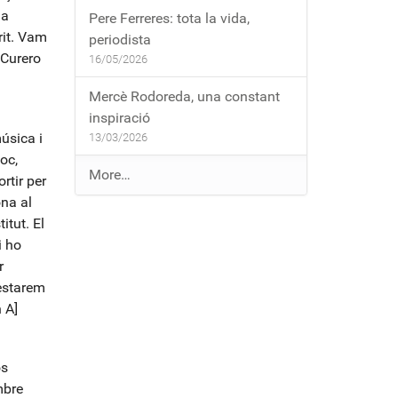
la
Pere Ferreres: tota la vida,
rit. Vam
periodista
 Curero
16/05/2026
Mercè Rodoreda, una constant
inspiració
úsica i
13/03/2026
oc,
E
More…
rtir per
n
óna al
t
itut. El
r
i ho
a
r
d
 estarem
e
 A]
s
a
l
os
b
mbre