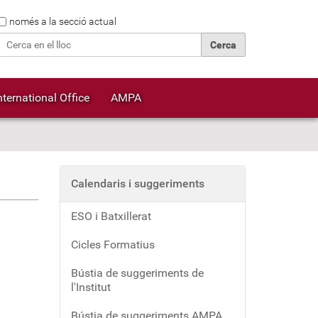
Cerca
només a la secció actual
Cerca avançada…
nternational Office
AMPA
Calendaris i suggeriments
ESO i Batxillerat
Cicles Formatius
Bústia de suggeriments de
l'Institut
Bústia de suggeriments AMPA