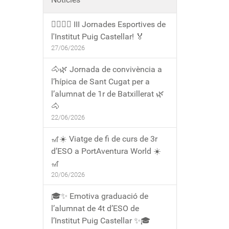
🏃‍♀️🏃‍♂️ III Jornades Esportives de
l'Institut Puig Castellar! 🏅
27/06/2026
🐴🌿 Jornada de convivència a
l’hípica de Sant Cugat per a
l’alumnat de 1r de Batxillerat 🌿
🐴
22/06/2026
🎢☀️ Viatge de fi de curs de 3r
d’ESO a PortAventura World ☀️
🎢
20/06/2026
🎓✨ Emotiva graduació de
l’alumnat de 4t d’ESO de
l’Institut Puig Castellar ✨🎓