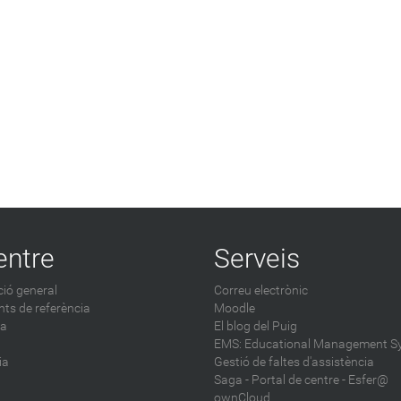
entre
Serveis
ió general
Correu electrònic
ts de referència
Moodle
ca
El blog del Puig
EMS: Educational Management S
ia
Gestió de faltes d'assistència
Saga
-
Portal de centre - Esfer@
ownCloud