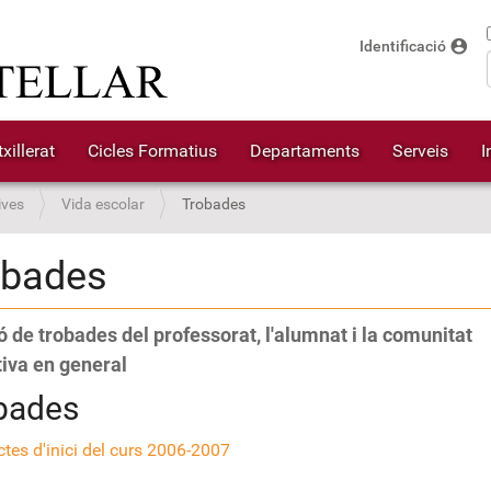
account_circle
Identificació
xillerat
Cicles Formatius
Departaments
Serveis
I
ives
Vida escolar
Trobades
obades
ó de trobades del professorat, l'alumnat i la comunitat
iva en general
bades
ctes d'inici del curs 2006-2007