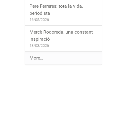
Pere Ferreres: tota la vida,
periodista
16/05/2026
Mercè Rodoreda, una constant
inspiració
13/03/2026
E
More…
n
t
r
a
d
e
s
a
l
b