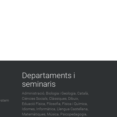
Departaments i
seminaris
Administració,
Biologia i Geologia,
Català,
Ciències Socials,
Clàssiques,
Dibuix,
ystem
Eduació Física,
Filosofia,
Física i Química,
Idiomes,
Informàtica,
Llengua Castellana,
Matemàtiques,
Música,
Psicopedagogia,