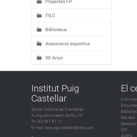
Projectes FP
TILC
Biblioteca
Associació esportiva
50 Anys
Institut Puig
El c
Castellar
Informac
Documen
Santa Coloma de Gramenet
Bibliote
Avinguda Anselm de Riu 10
Revista
Tn: 93 391 61 11
Secretar
E-mail:
iespuigcastellar@xtec.cat
IOC
AMPA