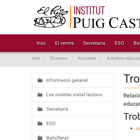
Inici
El centre
Secretaria
ESO
Bat
S
Inici
El centre
Activitats
Activitats educat
o
u
Tr
a
Informació general
N
:
a
Les nostres instal·lacions
Relaci
v
e
educat
Secretaria
g
Tro
a
ESO
c
A
i
Batxillerat