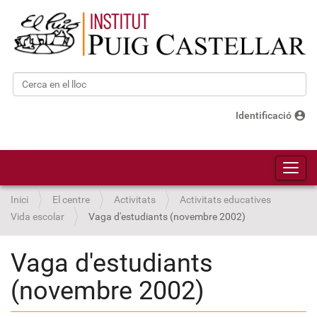
Cerca
Cerca avançada…
account_circle
Identificació
Toggl
Inici
El centre
Activitats
Activitats educatives
Vida escolar
Vaga d'estudiants (novembre 2002)
Vaga d'estudiants
(novembre 2002)