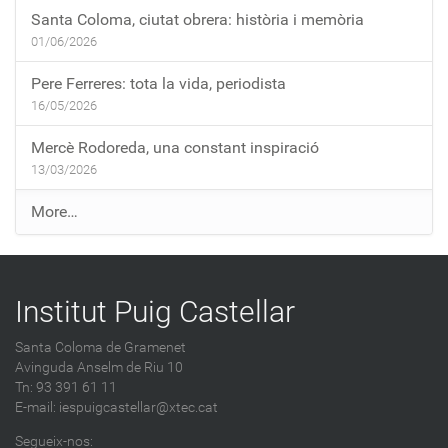
Santa Coloma, ciutat obrera: història i memòria
01/06/2026
Pere Ferreres: tota la vida, periodista
16/05/2026
Mercè Rodoreda, una constant inspiració
13/03/2026
E
More…
n
t
r
Institut Puig Castellar
a
d
Santa Coloma de Gramenet
e
Avinguda Anselm de Riu 10
s
Tn: 93 391 61 11
a
E-mail:
iespuigcastellar@xtec.cat
l
Segueix-nos: