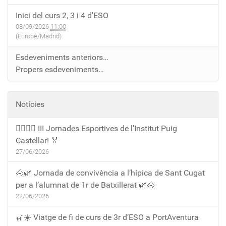
Inici del curs 2, 3 i 4 d'ESO
08/09/2026
11:00
(Europe/Madrid)
Esdeveniments anteriors…
Propers esdeveniments…
Notícies
🏃‍♀️🏃‍♂️ III Jornades Esportives de l'Institut Puig
Castellar! 🏅
27/06/2026
🐴🌿 Jornada de convivència a l’hípica de Sant Cugat
per a l’alumnat de 1r de Batxillerat 🌿🐴
22/06/2026
🎢☀️ Viatge de fi de curs de 3r d’ESO a PortAventura