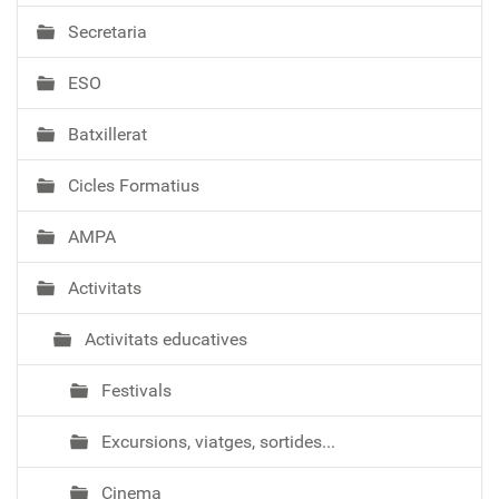
e
Secretaria
g
a
ESO
c
i
Batxillerat
ó
Cicles Formatius
AMPA
Activitats
Activitats educatives
Festivals
Excursions, viatges, sortides...
Cinema