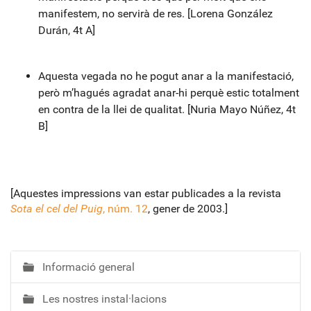
manifestem, no servirà de res. [Lorena González
Durán, 4t A]
Aquesta vegada no he pogut anar a la manifestació,
però m’hagués agradat anar-hi perquè estic totalment
en contra de la llei de qualitat. [Nuria Mayo Núñez, 4t
B]
[Aquestes impressions van estar publicades a la revista
Sota el cel del Puig
, núm. 12
, gener de 2003.]
Informació general
N
a
Les nostres instal·lacions
v