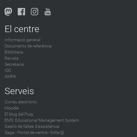
b
l
o
g
El centre
-
Informació general
Documents de referència
Biblioteca
Revista
Secretaria
IOC
AMPA
Serveis
Correu electrònic
Moodle
El blog del Puig
EMS: Educational Management System
Gestió de faltes d'assistència
Saga
-
Portal de centre - Esfer@