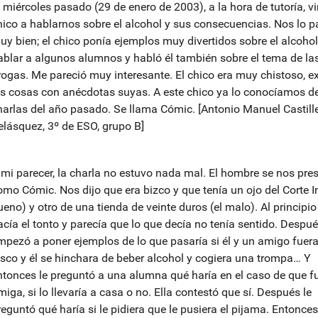
l miércoles pasado (29 de enero de 2003), a la hora de tutoría, v
hico a hablarnos sobre el alcohol y sus consecuencias. Nos lo
uy bien; el chico ponía ejemplos muy divertidos sobre el alcohol
ablar a algunos alumnos y habló él también sobre el tema de la
rogas. Me pareció muy interesante. El chico era muy chistoso, e
as cosas con anécdotas suyas. A este chico ya lo conocíamos de
harlas del año pasado. Se llama Cómic. [Antonio Manuel Castill
elásquez, 3º de ESO, grupo B]
 mi parecer, la charla no estuvo nada mal. El hombre se nos pre
omo Cómic. Nos dijo que era bizco y que tenía un ojo del Corte In
ueno) y otro de una tienda de veinte duros (el malo). Al principio
acía el tonto y parecía que lo que decía no tenía sentido. Despu
mpezó a poner ejemplos de lo que pasaría si él y un amigo fuer
isco y él se hinchara de beber alcohol y cogiera una trompa… Y
ntonces le preguntó a una alumna qué haría en el caso de que f
iga, si lo llevaría a casa o no. Ella contestó que sí. Después le
reguntó qué haría si le pidiera que le pusiera el pijama. Entonces