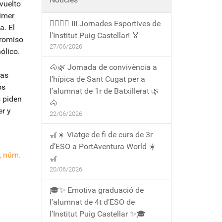
vuelto
rimer
🏃‍♀️🏃‍♂️ III Jornades Esportives de
a. El
l'Institut Puig Castellar! 🏅
promiso
27/06/2026
ólico.
🐴🌿 Jornada de convivència a
las
l’hípica de Sant Cugat per a
os
l’alumnat de 1r de Batxillerat 🌿
 piden
🐴
r y
22/06/2026
🎢☀️ Viatge de fi de curs de 3r
d’ESO a PortAventura World ☀️
, núm.
🎢
20/06/2026
🎓✨ Emotiva graduació de
l’alumnat de 4t d’ESO de
l’Institut Puig Castellar ✨🎓