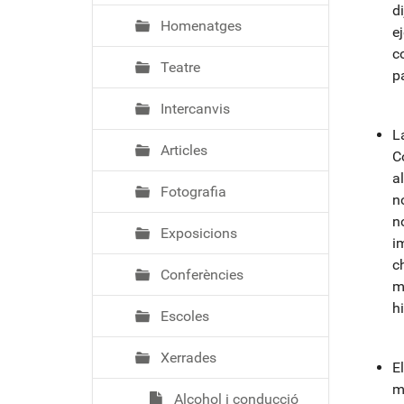
d
Homenatges
e
c
Teatre
p
Intercanvis
L
Articles
C
a
Fotografia
n
n
Exposicions
i
c
Conferències
m
h
Escoles
Xerrades
El
m
Alcohol i conducció