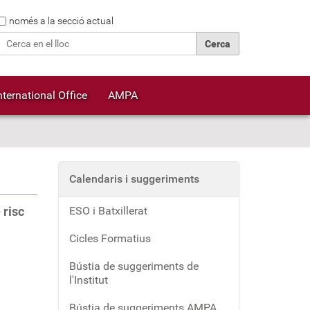
Cerca
només a la secció actual
Cerca avançada…
nternational Office
AMPA
Calendaris i suggeriments
 risc
ESO i Batxillerat
Cicles Formatius
Bústia de suggeriments de
l'Institut
Bústia de suggeriments AMPA