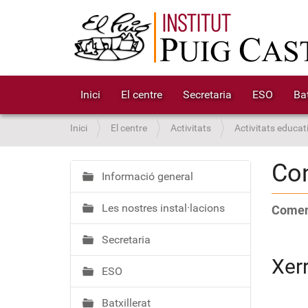
Inici
El centre
Secretaria
ESO
Bat
S
Inici
El centre
Activitats
Activitats educat
o
u
Con
a
Informació general
N
:
a
Les nostres instal·lacions
Coment
v
e
Secretaria
g
a
Xer
ESO
c
i
Batxillerat