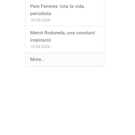
Pere Ferreres: tota la vida,
periodista
16/05/2026
Mercè Rodoreda, una constant
inspiració
13/03/2026
E
More…
n
t
r
a
d
e
s
a
l
b