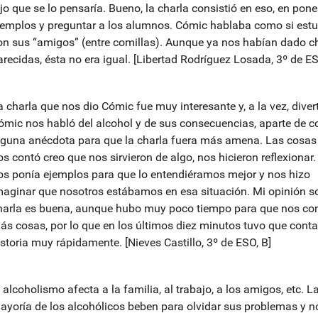
ijo que se lo pensaría. Bueno, la charla consistió en eso, en pone
jemplos y preguntar a los alumnos. Cómic hablaba como si estu
on sus “amigos” (entre comillas). Aunque ya nos habían dado c
arecidas, ésta no era igual. [Libertad Rodríguez Losada, 3º de ES
a charla que nos dio Cómic fue muy interesante y, a la vez, divert
ómic nos habló del alcohol y de sus consecuencias, aparte de c
lguna anécdota para que la charla fuera más amena. Las cosas
os contó creo que nos sirvieron de algo, nos hicieron reflexionar
os ponía ejemplos para que lo entendiéramos mejor y nos hizo
maginar que nosotros estábamos en esa situación. Mi opinión so
harla es buena, aunque hubo muy poco tiempo para que nos co
ás cosas, por lo que en los últimos diez minutos tuvo que conta
istoria muy rápidamente. [Nieves Castillo, 3º de ESO, B]
 alcoholismo afecta a la familia, al trabajo, a los amigos, etc. L
ayoría de los alcohólicos beben para olvidar sus problemas y n