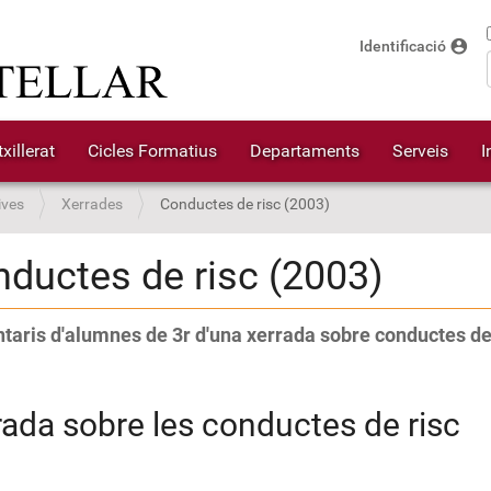
account_circle
Identificació
xillerat
Cicles Formatius
Departaments
Serveis
I
ives
Xerrades
Conductes de risc (2003)
ductes de risc (2003)
aris d'alumnes de 3r d'una xerrada sobre conductes de
rada sobre les conductes de risc