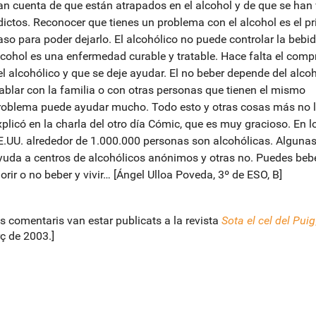
an cuenta de que están atrapados en el alcohol y de que se han 
dictos. Reconocer que tienes un problema con el alcohol es el p
aso para poder dejarlo. El alcohólico no puede controlar la bebid
lcohol es una enfermedad curable y tratable. Hace falta el com
el alcohólico y que se deje ayudar. El no beber depende del alcoh
ablar con la familia o con otras personas que tienen el mismo
roblema puede ayudar mucho. Todo esto y otras cosas más no 
xplicó en la charla del otro día Cómic, que es muy gracioso. En l
E.UU. alrededor de 1.000.000 personas son alcohólicas. Algunas
yuda a centros de alcohólicos anónimos y otras no. Puedes bebe
orir o no beber y vivir… [Ángel Ulloa Poveda, 3º de ESO, B]
s comentaris van estar publicats a la revista
Sota el cel del Puig
ç de 2003.]