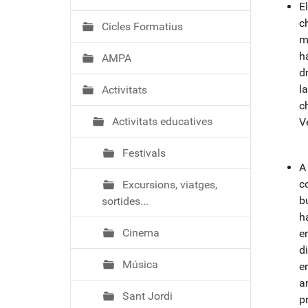
ó
E
c
Cicles Formatius
m
h
AMPA
d
l
Activitats
c
Activitats educatives
V
Festivals
A
c
Excursions, viatges,
b
sortides...
h
Cinema
e
d
Música
e
am
Sant Jordi
p