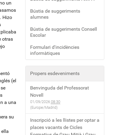
ino un
 pasamos
Bústia de suggeriments
alumnes
. Hizo
s
Bústia de suggeriments Consell
xplicaba
Escolar
 otras
ejo
Formulari d'incidències
informàtiques
sentó
Propers esdeveniments
glés (el
 se
Benvinguda del Professorat
és
Novell
an a una
01/09/2026
08:30
(Europe/Madrid)
uera su
Inscripció a les llistes per optar a
places vacants de Cicles
 ella
Formatius de Grau Mitjà i Grau