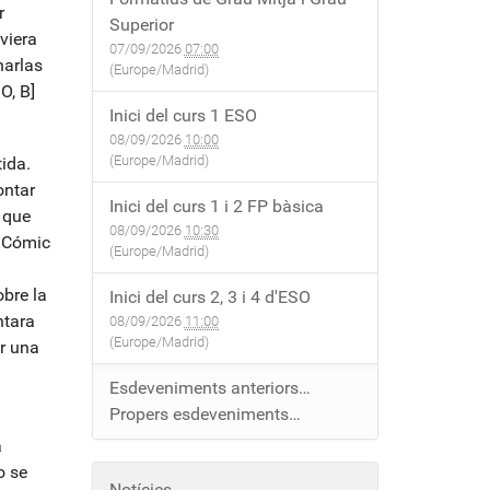
r
Superior
viera
07/09/2026
07:00
harlas
(Europe/Madrid)
O, B]
Inici del curs 1 ESO
08/09/2026
10:00
(Europe/Madrid)
ida.
ontar
Inici del curs 1 i 2 FP bàsica
 que
08/09/2026
10:30
. Cómic
(Europe/Madrid)
bre la
Inici del curs 2, 3 i 4 d'ESO
ntara
08/09/2026
11:00
(Europe/Madrid)
r una
Esdeveniments anteriors…
Propers esdeveniments…
a
o se
Notícies