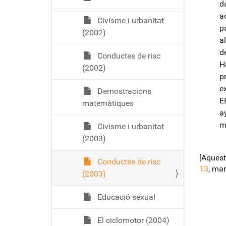
d
a
Civisme i urbanitat
p
(2002)
a
d
Conductes de risc
H
(2002)
p
e
Demostracions
E
matemàtiques
a
m
Civisme i urbanitat
(2003)
[Aquest
Conductes de risc
13
, mar
(2003)
Educació sexual
El ciclomotor (2004)