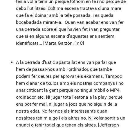
tenia volia tenir un perquè tothom en té i no perquè de
debó l'utilitzés. L'última escena tractava d'una mare
que fa el doinar amb la tele possada, i es queda
bocabadada mirant-la. Quan van acabar ens van fer
una xerrada sobre el que havien fet i van preguntar
que si en alguna escena d'aquestes ens sentíem
identificats... [Marta Garzón, 1r C]
A la xerrada d'Estic apantallat ens van parlar que
hem de passar-nos amb l'ordinador, que també
podem fer deures per aprovar els exàmens. Tampoc
hem d'anar de txulos amb els nostres companys i no
anar criticant la gent perquè no tingui mòbil o MP4,
ordinador, etc. Ni jugar tota l'estona a la play, perquè
ens pot fer mal, ni jugar a jocs que no siguin de la
nostra edat. No fer-nos els interessants quan
nosaltres tenim algo i els altres no. Ni voler sortir a un
anunci o tenir tot el que tenen els altres. [Jefferson