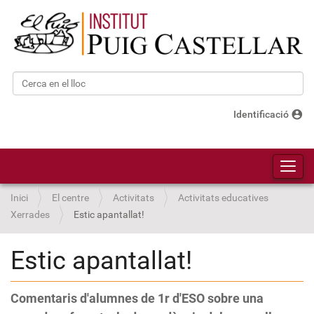
Cerca
Cerca avançada…
account_circle
Identificació
Toggl
Inici
El centre
Activitats
Activitats educatives
Xerrades
Estic apantallat!
Estic apantallat!
Comentaris d'alumnes de 1r d'ESO sobre una