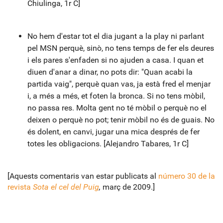
Chiulinga, 1r C]
No hem d'estar tot el dia jugant a la play ni parlant
pel MSN perquè, sinò, no tens temps de fer els deures
i els pares s'enfaden si no ajuden a casa. I quan et
diuen d'anar a dinar, no pots dir: "Quan acabi la
partida vaig", perquè quan vas, ja està fred el menjar
i, a més a més, et foten la bronca. Si no tens mòbil,
no passa res. Molta gent no té mòbil o perquè no el
deixen o perquè no pot; tenir mòbil no és de guais. No
és dolent, en canvi, jugar una mica després de fer
totes les obligacions. [Alejandro Tabares, 1r C]
[Aquests comentaris van estar publicats al
número 30 de la
revista
Sota el cel del Puig
,
març de 2009.]