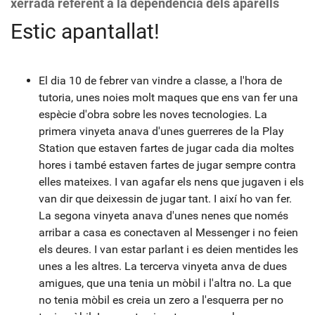
xerrada referent a la dependència dels aparells
Estic apantallat!
El dia 10 de febrer van vindre a classe, a l'hora de
tutoria, unes noies molt maques que ens van fer una
espècie d'obra sobre les noves tecnologies. La
primera vinyeta anava d'unes guerreres de la Play
Station que estaven fartes de jugar cada dia moltes
hores i també estaven fartes de jugar sempre contra
elles mateixes. I van agafar els nens que jugaven i els
van dir que deixessin de jugar tant. I així ho van fer.
La segona vinyeta anava d'unes nenes que només
arribar a casa es conectaven al Messenger i no feien
els deures. I van estar parlant i es deien mentides les
unes a les altres. La tercerva vinyeta anva de dues
amigues, que una tenia un mòbil i l'altra no. La que
no tenia mòbil es creia un zero a l'esquerra per no