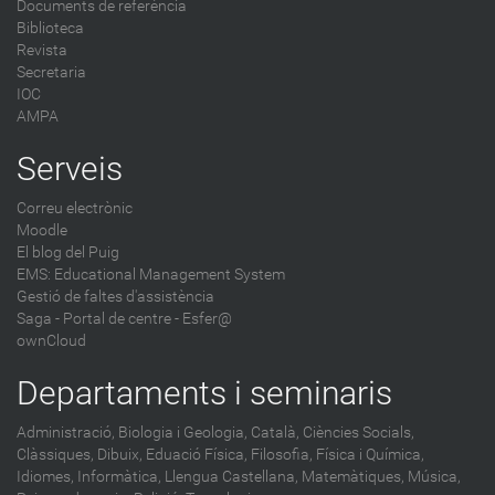
Documents de referència
Biblioteca
Revista
Secretaria
IOC
AMPA
Serveis
Correu electrònic
Moodle
El blog del Puig
EMS: Educational Management System
Gestió de faltes d'assistència
Saga
-
Portal de centre - Esfer@
ownCloud
Departaments i seminaris
Administració,
Biologia i Geologia,
Català,
Ciències Socials,
Clàssiques,
Dibuix,
Eduació Física,
Filosofia,
Física i Química,
Idiomes,
Informàtica,
Llengua Castellana,
Matemàtiques,
Música,