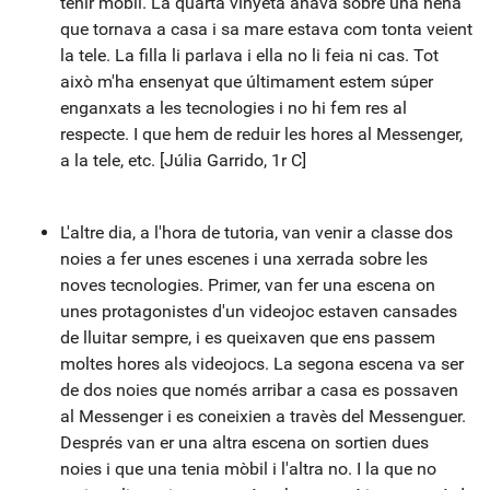
tenir mòbil. La quarta vinyeta anava sobre una nena
que tornava a casa i sa mare estava com tonta veient
la tele. La filla li parlava i ella no li feia ni cas. Tot
això m'ha ensenyat que últimament estem súper
enganxats a les tecnologies i no hi fem res al
respecte. I que hem de reduir les hores al Messenger,
a la tele, etc. [Júlia Garrido, 1r C]
L'altre dia, a l'hora de tutoria, van venir a classe dos
noies a fer unes escenes i una xerrada sobre les
noves tecnologies. Primer, van fer una escena on
unes protagonistes d'un videojoc estaven cansades
de lluitar sempre, i es queixaven que ens passem
moltes hores als videojocs. La segona escena va ser
de dos noies que només arribar a casa es possaven
al Messenger i es coneixien a travès del Messenguer.
Després van er una altra escena on sortien dues
noies i que una tenia mòbil i l'altra no. I la que no