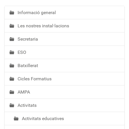
Informació general
N
a
Les nostres instal·lacions
v
e
Secretaria
g
a
ESO
c
i
Batxillerat
ó
Cicles Formatius
AMPA
Activitats
Activitats educatives