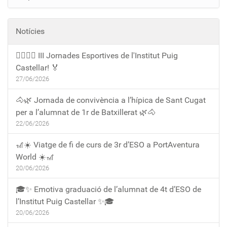
Notícies
🏃‍♀️🏃‍♂️ III Jornades Esportives de l'Institut Puig
Castellar! 🏅
27/06/2026
🐴🌿 Jornada de convivència a l’hípica de Sant Cugat
per a l’alumnat de 1r de Batxillerat 🌿🐴
22/06/2026
🎢☀️ Viatge de fi de curs de 3r d’ESO a PortAventura
World ☀️🎢
20/06/2026
🎓✨ Emotiva graduació de l’alumnat de 4t d’ESO de
l’Institut Puig Castellar ✨🎓
20/06/2026