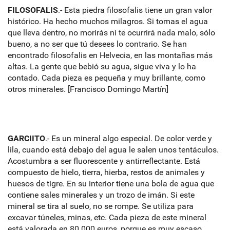
FILOSOFALIS
.- Esta piedra filosofalis tiene un gran valor
histórico. Ha hecho muchos milagros. Si tomas el agua
que lleva dentro, no morirás ni te ocurrirá nada malo, sólo
bueno, a no ser que tú desees lo contrario. Se han
encontrado filosofalis en Helvecia, en las montañas más
altas. La gente que bebió su agua, sigue viva y lo ha
contado. Cada pieza es pequeña y muy brillante, como
otros minerales. [Francisco Domingo Martín]
GARCIITO
.- Es un mineral algo especial. De color verde y
lila, cuando está debajo del agua le salen unos tentáculos.
Acostumbra a ser fluorescente y antirreflectante. Está
compuesto de hielo, tierra, hierba, restos de animales y
huesos de tigre. En su interior tiene una bola de agua que
contiene sales minerales y un trozo de imán. Si este
mineral se tira al suelo, no se rompe. Se utiliza para
excavar túneles, minas, etc. Cada pieza de este mineral
está valorada en 80.000 euros, porque es muy escaso.