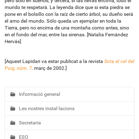
pero sólo en sueños, y tercera, si las llevas encima, todo el
mundo te respetará. La leyenda dice que si esta piedra se
pone en el bolsillo con la raíz de cierto árbol, su dueño será
el amo del mundo. Sólo queda un ejemplar en toda la
Tierra, pero no encima de una montaña como antes, sino
en el fondo del mar, entre las sirenas. [Natalia Fernández
Hervás]
[Aquest Lapidari va estar publicat a la revista
Sota el cel del
Puig,
núm. 7,
març de 2002.]
Informació general
N
a
Les nostres instal·lacions
v
e
Secretaria
g
a
ESO