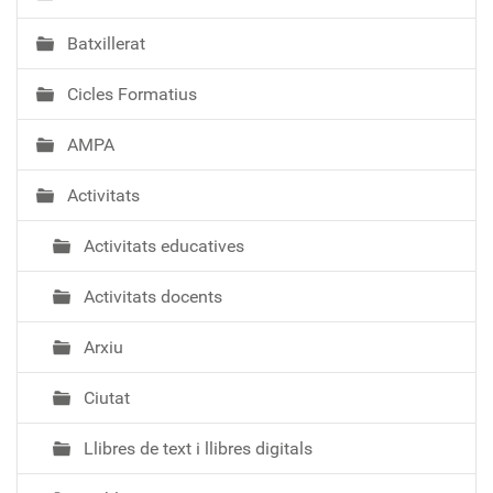
c
i
Batxillerat
ó
Cicles Formatius
AMPA
Activitats
Activitats educatives
Activitats docents
Arxiu
Ciutat
Llibres de text i llibres digitals