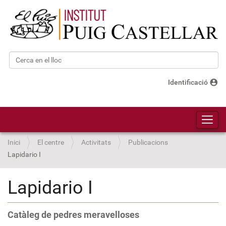
Cerca
Cerca avançada…
account_circle
Identificació
Toggl
Inici
El centre
Activitats
Publicacions
Lapidario I
Lapidario I
Catàleg de pedres meravelloses