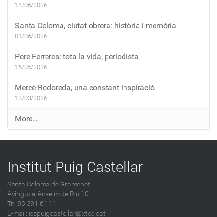
14/06/2026
Santa Coloma, ciutat obrera: història i memòria
01/06/2026
Pere Ferreres: tota la vida, periodista
16/05/2026
Mercè Rodoreda, una constant inspiració
13/03/2026
E
More…
n
t
r
Institut Puig Castellar
a
d
Santa Coloma de Gramenet
e
Avinguda Anselm de Riu 10
s
Tn: 93 391 61 11
a
E-mail:
iespuigcastellar@xtec.cat