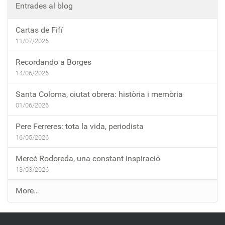
Entrades al blog
Cartas de Fifí
11/07/2026
Recordando a Borges
14/06/2026
Santa Coloma, ciutat obrera: història i memòria
01/06/2026
Pere Ferreres: tota la vida, periodista
16/05/2026
Mercè Rodoreda, una constant inspiració
13/03/2026
E
More…
n
t