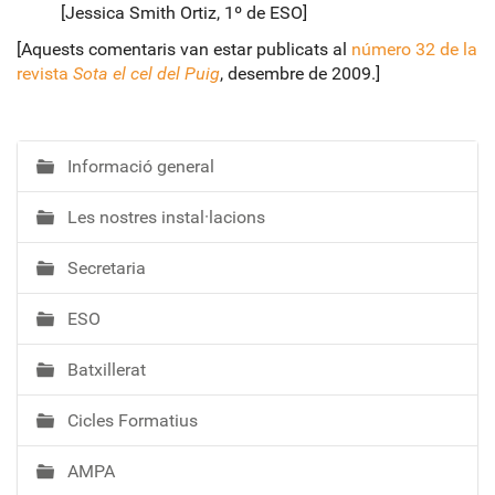
[Jessica Smith Ortiz, 1º de ESO]
[Aquests comentaris van estar publicats al
número 32 de la
revista
Sota el cel del Puig
, desembre de 2009.]
Informació general
N
a
Les nostres instal·lacions
v
e
Secretaria
g
a
ESO
c
i
Batxillerat
ó
Cicles Formatius
AMPA