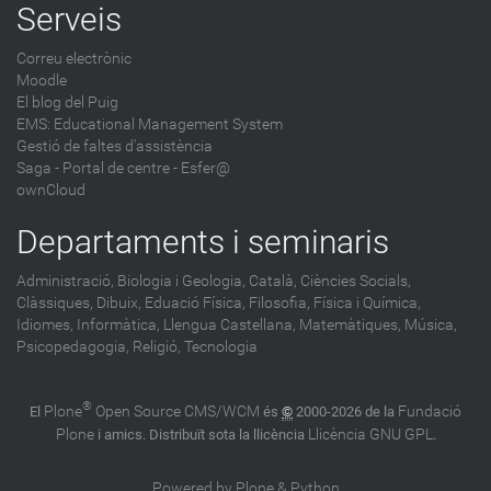
Serveis
Correu electrònic
Moodle
El blog del Puig
EMS: Educational Management System
Gestió de faltes d'assistència
Saga
-
Portal de centre - Esfer@
ownCloud
Departaments i seminaris
Administració,
Biologia i Geologia,
Català,
Ciències Socials,
Clàssiques,
Dibuix,
Eduació Física,
Filosofia,
Física i Química,
Idiomes,
Informàtica,
Llengua Castellana,
Matemàtiques,
Música,
Psicopedagogia,
Religió,
Tecnologia
®
Plone
Open Source CMS/WCM
Fundació
El
és
©
2000-2026 de la
Plone
Llicència GNU GPL
i amics. Distribuït sota la llicència
.
Powered by Plone & Python