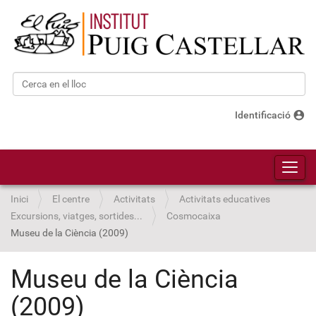
Cerca
Cerca avançada…
account_circle
Identificació
Toggl
Inici
El centre
Activitats
Activitats educatives
Excursions, viatges, sortides...
Cosmocaixa
Museu de la Ciència (2009)
Museu de la Ciència
(2009)