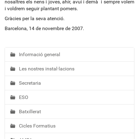
nosaltres els nens i joves, ahir, avui i demà i sempre volem
i voldrem seguir plantant pomers.
Gràcies per la seva atenció.
Barcelona, 14 de novembre de 2007.
Informació general
N
a
Les nostres instal·lacions
v
e
Secretaria
g
a
ESO
c
i
Batxillerat
ó
Cicles Formatius