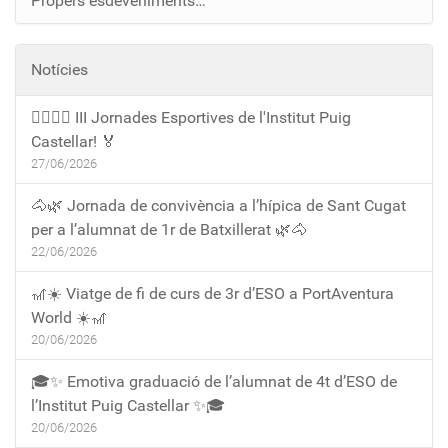
Propers esdeveniments…
Notícies
🏃‍♀️🏃‍♂️ III Jornades Esportives de l'Institut Puig
Castellar! 🏅
27/06/2026
🐴🌿 Jornada de convivència a l’hípica de Sant Cugat
per a l’alumnat de 1r de Batxillerat 🌿🐴
22/06/2026
🎢☀️ Viatge de fi de curs de 3r d’ESO a PortAventura
World ☀️🎢
20/06/2026
🎓✨ Emotiva graduació de l’alumnat de 4t d’ESO de
l’Institut Puig Castellar ✨🎓
20/06/2026