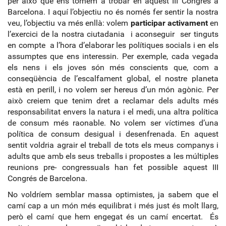
per això que ens tornem a trobar en aquest III Congrés a
Barcelona. I aquí l’objectiu no és només fer sentir la nostra
veu, l’objectiu va més enllà: volem
participar activament
en
l’exercici de la nostra ciutadania i aconseguir ser tinguts
en compte a l’hora d’elaborar les polítiques socials i en els
assumptes que ens interessin. Per exemple, cada vegada
els nens i els joves són més conscients que, com a
conseqüència de l’escalfament global, el nostre planeta
està en perill, i no volem ser hereus d’un món agònic. Per
això creiem que tenim dret a reclamar dels adults més
responsabilitat envers la natura i el medi, una altra política
de consum més raonable. No volem ser víctimes d’una
política de consum desigual i desenfrenada. En aquest
sentit voldria agrair el treball de tots els meus companys i
adults que amb els seus treballs i propostes a les múltiples
reunions pre- congressuals han fet possible aquest III
Congrés de Barcelona.
No voldríem semblar massa optimistes, ja sabem que el
camí cap a un món més equilibrat i més just és molt llarg,
però el camí que hem engegat és un camí encertat. És