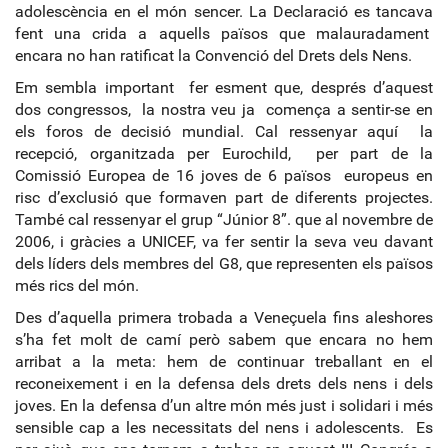
adolescència en el món sencer. La Declaració es tancava
fent una crida a aquells països que malauradament
encara no han ratificat la Convenció del Drets dels Nens.
Em sembla important fer esment que, després d’aquest
dos congressos, la nostra veu ja comença a sentir-se en
els foros de decisió mundial. Cal ressenyar aquí la
recepció, organitzada per Eurochild, per part de la
Comissió Europea de 16 joves de 6 països europeus en
risc d’exclusió que formaven part de diferents projectes.
També cal ressenyar el grup “Júnior 8”. que al novembre de
2006, i gràcies a UNICEF, va fer sentir la seva veu davant
dels líders dels membres del G8, que representen els països
més rics del món.
Des d’aquella primera trobada a Veneçuela fins aleshores
s’ha fet molt de camí però sabem que encara no hem
arribat a la meta: hem de continuar treballant en el
reconeixement i en la defensa dels drets dels nens i dels
joves. En la defensa d’un altre món més just i solidari i més
sensible cap a les necessitats del nens i adolescents. Es