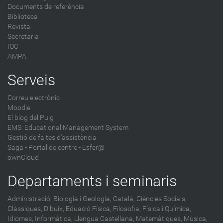
Documents de referència
Biblioteca
Revista
Secretaria
IOC
AMPA
Serveis
Correu electrònic
Moodle
El blog del Puig
EMS: Educational Management System
Gestió de faltes d'assistència
Saga
-
Portal de centre - Esfer@
ownCloud
Departaments i seminaris
Administració,
Biologia i Geologia,
Català,
Ciències Socials,
Clàssiques,
Dibuix,
Eduació Física,
Filosofia,
Física i Química,
Idiomes,
Informàtica,
Llengua Castellana,
Matemàtiques,
Música,