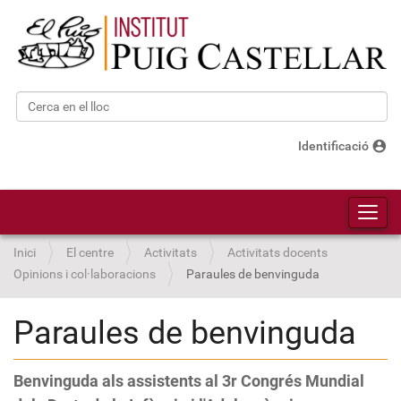
Cerca
Cerca avançada…
account_circle
Identificació
Toggl
Inici
El centre
Activitats
Activitats docents
Opinions i col·laboracions
Paraules de benvinguda
Paraules de benvinguda
Benvinguda als assistents al 3r Congrés Mundial