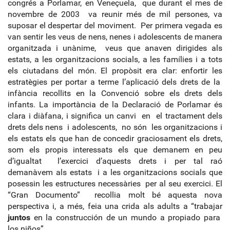
congrés a Porlamar, en Veneçuela, que durant el mes de
novembre de 2003 va reunir més de mil persones, va
suposar el despertar del moviment. Per primera vegada es
van sentir les veus de nens, nenes i adolescents de manera
organitzada i unànime, veus que anaven dirigides als
estats, a les organitzacions socials, a les famílies i a tots
els ciutadans del món. El propòsit era clar: enfortir les
estratègies per portar a terme l’aplicació dels drets de la
infància recollits en la Convenció sobre els drets dels
infants. La importància de la Declaració de Porlamar és
clara i diàfana, i significa un canvi en el tractament dels
drets dels nens i adolescents, no són les organitzacions i
els estats els que han de concedir graciosament els drets,
som els propis interessats els que demanem en peu
d’igualtat l’exercici d’aquests drets i per tal raó
demanàvem als estats i a les organitzacions socials que
posessin les estructures necessàries per al seu exercici. El
“Gran Documento” recollia molt bé aquesta nova
perspectiva i, a més, feia una crida als adults a “trabajar
juntos
en la construcción de un mundo a propiado para
los niños”.