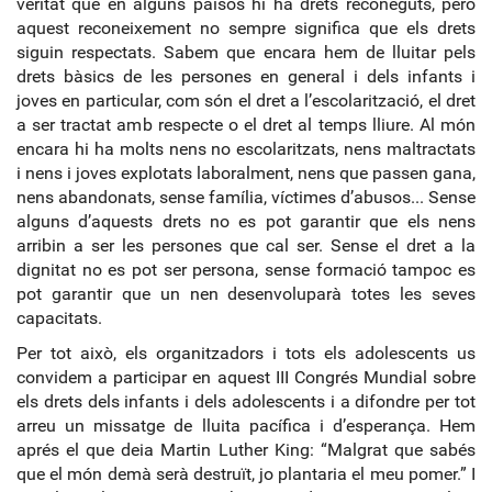
veritat que en alguns països hi ha drets reconeguts, però
aquest reconeixement no sempre significa que els drets
siguin respectats. Sabem que encara hem de lluitar pels
drets bàsics de les persones en general i dels infants i
joves en particular, com són el dret a l’escolarització, el dret
a ser tractat amb respecte o el dret al temps lliure. Al món
encara hi ha molts nens no escolaritzats, nens maltractats
i nens i joves explotats laboralment, nens que passen gana,
nens abandonats, sense família, víctimes d’abusos... Sense
alguns d’aquests drets no es pot garantir que els nens
arribin a ser les persones que cal ser. Sense el dret a la
dignitat no es pot ser persona, sense formació tampoc es
pot garantir que un nen desenvoluparà totes les seves
capacitats.
Per tot això, els organitzadors i tots els adolescents us
convidem a participar en aquest III Congrés Mundial sobre
els drets dels infants i dels adolescents i a difondre per tot
arreu un missatge de lluita pacífica i d’esperança. Hem
aprés el que deia Martin Luther King: “Malgrat que sabés
que el món demà serà destruït, jo plantaria el meu pomer.” I