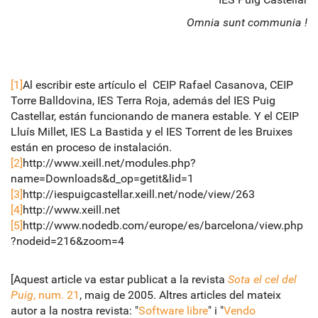
Omnia sunt communia !
[1]
Al escribir este artículo el CEIP Rafael Casanova, CEIP
Torre Balldovina, IES Terra Roja, además del IES Puig
Castellar, están funcionando de manera estable. Y el CEIP
Lluís Millet, IES La Bastida y el IES Torrent de les Bruixes
están en proceso de instalación.
[2]
http://www.xeill.net/modules.php?
name=Downloads&d_op=getit&lid=1
[3]
http://iespuigcastellar.xeill.net/node/view/263
[4]
http://www.xeill.net
[5]
http://www.nodedb.com/europe/es/barcelona/view.php
?nodeid=216&zoom=4
[Aquest article va estar publicat a la revista
Sota el cel del
Puig
, num. 21
, maig de 2005. Altres articles del mateix
autor a la nostra revista: "
Software libre
" i "
Vendo