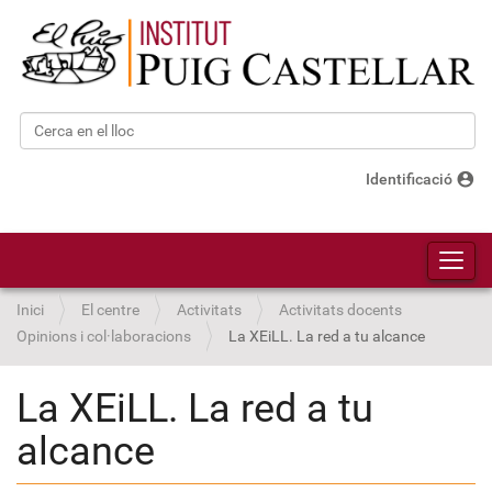
Cerca
Cerca avançada…
account_circle
Identificació
Toggl
Inici
El centre
Activitats
Activitats docents
Opinions i col·laboracions
La XEiLL. La red a tu alcance
La XEiLL. La red a tu
alcance