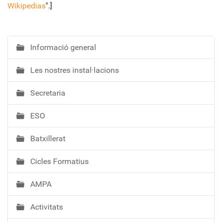
Wikipedias
".]
Informació general
N
a
Les nostres instal·lacions
v
e
Secretaria
g
a
ESO
c
i
Batxillerat
ó
Cicles Formatius
AMPA
Activitats