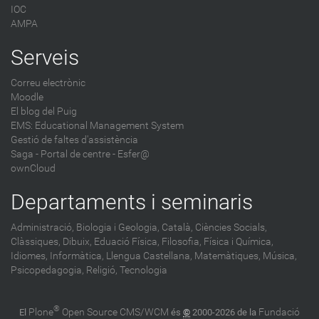
IOC
AMPA
Serveis
Correu electrònic
Moodle
El blog del Puig
EMS: Educational Management System
Gestió de faltes d'assistència
Saga
-
Portal de centre - Esfer@
ownCloud
Departaments i seminaris
Administració,
Biologia i Geologia,
Català,
Ciències Socials,
Clàssiques,
Dibuix,
Eduació Física,
Filosofia,
Física i Química,
Idiomes,
Informàtica,
Llengua Castellana,
Matemàtiques,
Música,
Psicopedagogia,
Religió,
Tecnologia
®
Plone
Open Source CMS/WCM
Fundació
El
és
©
2000-2026 de la