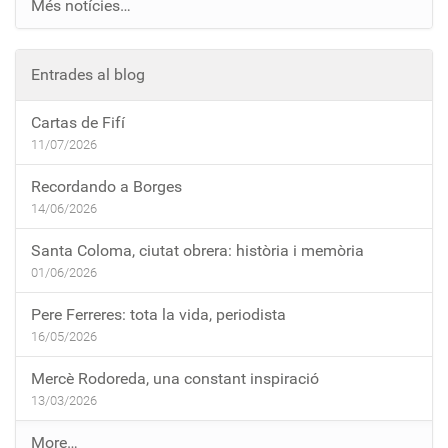
Més notícies…
Entrades al blog
Cartas de Fifí
11/07/2026
Recordando a Borges
14/06/2026
Santa Coloma, ciutat obrera: història i memòria
01/06/2026
Pere Ferreres: tota la vida, periodista
16/05/2026
Mercè Rodoreda, una constant inspiració
13/03/2026
E
More…