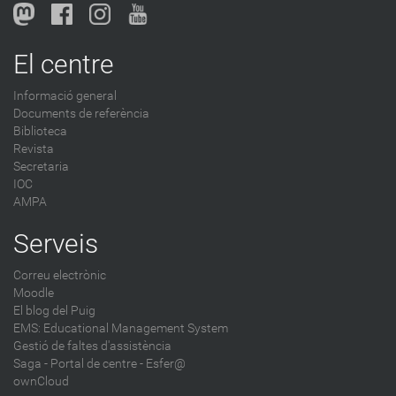
l
o
g
El centre
-
Informació general
Documents de referència
Biblioteca
Revista
Secretaria
IOC
AMPA
Serveis
Correu electrònic
Moodle
El blog del Puig
EMS: Educational Management System
Gestió de faltes d'assistència
Saga
-
Portal de centre - Esfer@
ownCloud