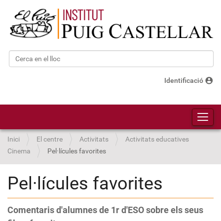
Cerca
Cerca avançada…
account_circle
Identificació
Toggl
Inici
El centre
Activitats
Activitats educatives
Cinema
Pel·lícules favorites
Pel·lícules favorites
Comentaris d'alumnes de 1r d'ESO sobre els seus