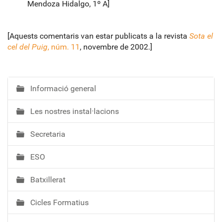
Mendoza Hidalgo, 1º A]
[Aquests comentaris van estar publicats a la revista
Sota el
cel del Puig
, núm. 11
, novembre de 2002.]
Informació general
N
a
Les nostres instal·lacions
v
e
Secretaria
g
a
ESO
c
i
Batxillerat
ó
Cicles Formatius