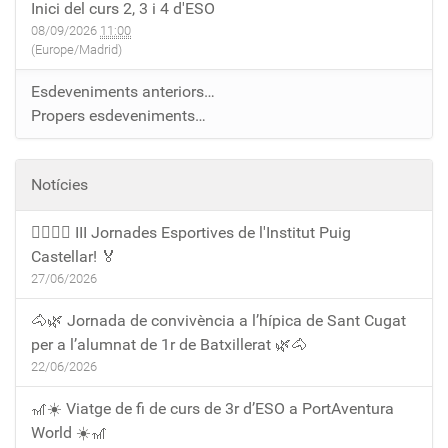
Inici del curs 2, 3 i 4 d'ESO
08/09/2026
11:00
(Europe/Madrid)
Esdeveniments anteriors…
Propers esdeveniments…
Notícies
🏃‍♀️🏃‍♂️ III Jornades Esportives de l'Institut Puig
Castellar! 🏅
27/06/2026
🐴🌿 Jornada de convivència a l’hípica de Sant Cugat
per a l’alumnat de 1r de Batxillerat 🌿🐴
22/06/2026
🎢☀️ Viatge de fi de curs de 3r d’ESO a PortAventura
World ☀️🎢