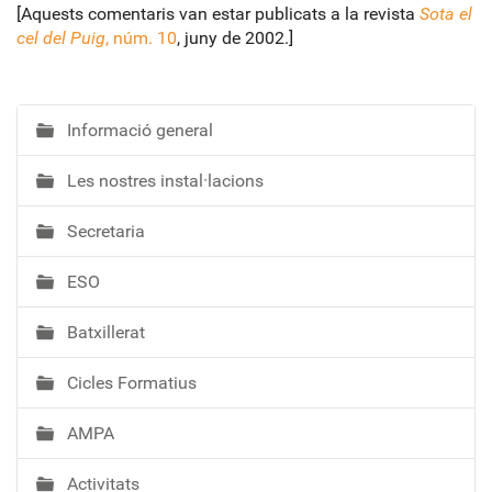
[Aquests comentaris van estar publicats a la revista
Sota el
cel del Puig
, núm. 10
, juny de 2002.]
Informació general
N
a
Les nostres instal·lacions
v
e
Secretaria
g
a
ESO
c
i
Batxillerat
ó
Cicles Formatius
AMPA
Activitats