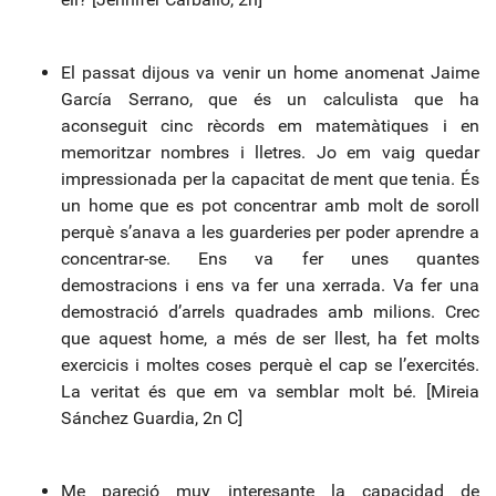
El passat dijous va venir un home anomenat Jaime
García Serrano, que és un calculista que ha
aconseguit cinc rècords em matemàtiques i en
memoritzar nombres i lletres. Jo em vaig quedar
impressionada per la capacitat de ment que tenia. És
un home que es pot concentrar amb molt de soroll
perquè s’anava a les guarderies per poder aprendre a
concentrar-se. Ens va fer unes quantes
demostracions i ens va fer una xerrada. Va fer una
demostració d’arrels quadrades amb milions. Crec
que aquest home, a més de ser llest, ha fet molts
exercicis i moltes coses perquè el cap se l’exercités.
La veritat és que em va semblar molt bé. [Mireia
Sánchez Guardia, 2n C]
Me pareció muy interesante la capacidad de