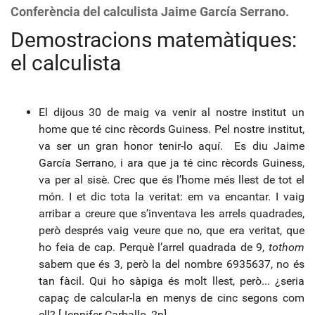
Conferència del calculista Jaime García Serrano.
Demostracions matemàtiques:
el calculista
El dijous 30 de maig va venir al nostre institut un
home que té cinc rècords Guiness. Pel nostre institut,
va ser un gran honor tenir-lo aquí. Es diu Jaime
García Serrano, i ara que ja té cinc rècords Guiness,
va per al sisè. Crec que és l’home més llest de tot el
món. I et dic tota la veritat: em va encantar. I vaig
arribar a creure que s’inventava les arrels quadrades,
però després vaig veure que no, que era veritat, que
ho feia de cap. Perquè l’arrel quadrada de 9,
tothom
sabem que és 3, però la del nombre 6935637, no és
tan fàcil. Qui ho sàpiga és molt llest, però... ¿seria
capaç de calcular-la en menys de cinc segons com
ell? [Jennifer Carballo, 2n]