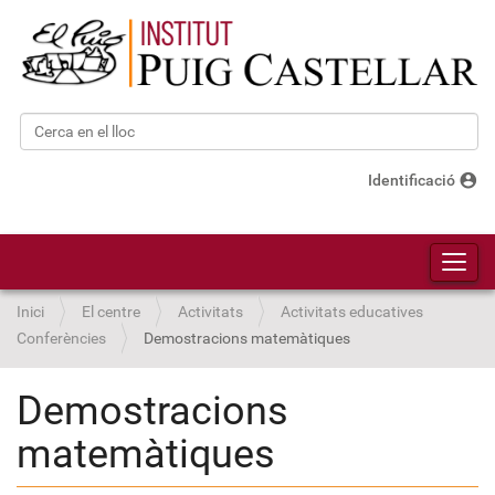
Cerca
Cerca avançada…
account_circle
Identificació
Toggl
Inici
El centre
Activitats
Activitats educatives
Conferències
Demostracions matemàtiques
Demostracions
matemàtiques