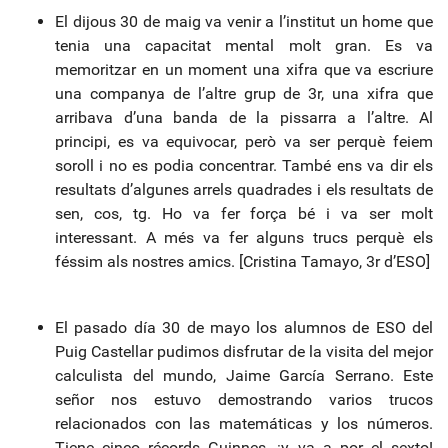
El dijous 30 de maig va venir a l’institut un home que
tenia una capacitat mental molt gran. Es va
memoritzar en un moment una xifra que va escriure
una companya de l’altre grup de 3r, una xifra que
arribava d’una banda de la pissarra a l’altre. Al
principi, es va equivocar, però va ser perquè feiem
soroll i no es podia concentrar. També ens va dir els
resultats d’algunes arrels quadrades i els resultats de
sen, cos, tg. Ho va fer força bé i va ser molt
interessant. A més va fer alguns trucs perquè els
féssim als nostres amics. [Cristina Tamayo, 3r d’ESO]
El pasado día 30 de mayo los alumnos de ESO del
Puig Castellar pudimos disfrutar de la visita del mejor
calculista del mundo, Jaime García Serrano. Este
señor nos estuvo demostrando varios trucos
relacionados con las matemáticas y los números.
Tiene cinco récords Guinnes, ¡y va a por el sexto!