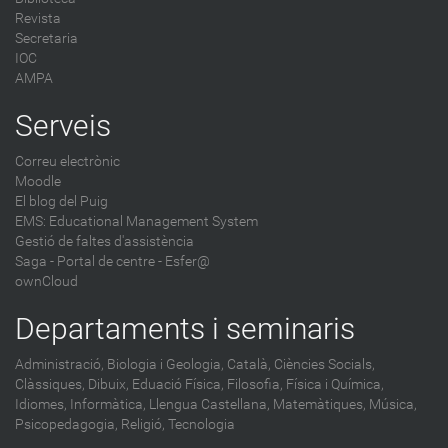
Revista
Secretaria
IOC
AMPA
Serveis
Correu electrònic
Moodle
El blog del Puig
EMS: Educational Management System
Gestió de faltes d'assistència
Saga
-
Portal de centre - Esfer@
ownCloud
Departaments i seminaris
Administració,
Biologia i Geologia,
Català,
Ciències Socials,
Clàssiques,
Dibuix,
Eduació Física,
Filosofia,
Física i Química,
Idiomes,
Informàtica,
Llengua Castellana,
Matemàtiques,
Música,
Psicopedagogia,
Religió,
Tecnologia