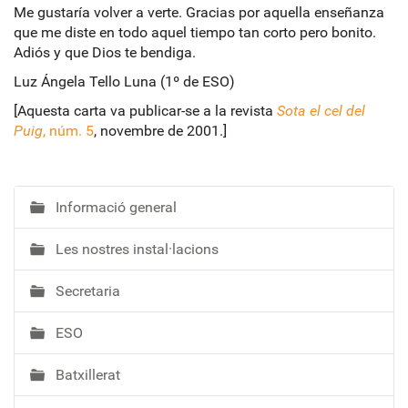
Me gustaría volver a verte. Gracias por aquella enseñanza
que me diste en todo aquel tiempo tan corto pero bonito.
Adiós y que Dios te bendiga.
Luz Ángela Tello Luna (1º de ESO)
[Aquesta carta va publicar-se a la revista
Sota el cel del
Puig
, núm. 5
, novembre de 2001.]
Informació general
N
a
Les nostres instal·lacions
v
e
Secretaria
g
a
ESO
c
i
Batxillerat
ó