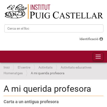
Cerca
Cerca avançada…
account_circle
Identificació
Toggl
Inici
El centre
Activitats
Activitats educatives
Homenatges
A mi querida profesora
A mi querida profesora
Carta a un antigua profesora