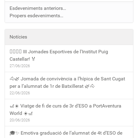
Esdeveniments anteriors…
Propers esdeveniments…
Notícies
🏃‍♀️🏃‍♂️ III Jornades Esportives de l'Institut Puig
Castellar! 🏅
27/06/2026
🐴🌿 Jornada de convivència a l’hípica de Sant Cugat
per a l’alumnat de 1r de Batxillerat 🌿🐴
22/06/2026
🎢☀️ Viatge de fi de curs de 3r d’ESO a PortAventura
World ☀️🎢
20/06/2026
🎓✨ Emotiva graduació de l’alumnat de 4t d’ESO de