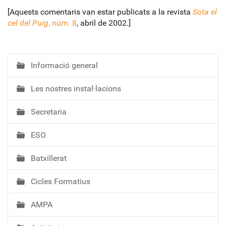
[Aquests comentaris van estar publicats a la revista
Sota el
cel del Puig
, núm. 8
, abril de 2002.]
Informació general
N
a
Les nostres instal·lacions
v
e
Secretaria
g
a
ESO
c
i
Batxillerat
ó
Cicles Formatius
AMPA