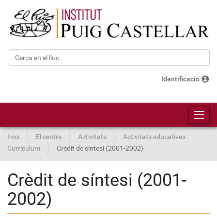
Cerca
Cerca avançada…
account_circle
Identificació
Toggl
Inici
El centre
Activitats
Activitats educatives
Currículum
Crèdit de síntesi (2001-2002)
Crèdit de síntesi (2001-
2002)