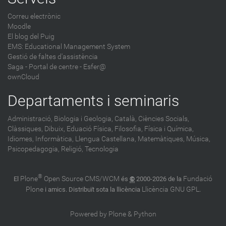
Correu electrònic
Moodle
El blog del Puig
EMS: Educational Management System
Gestió de faltes d'assistència
Saga
-
Portal de centre - Esfer@
ownCloud
Departaments i seminaris
Administració,
Biologia i Geologia,
Català,
Ciències Socials,
Clàssiques,
Dibuix,
Eduació Física,
Filosofia,
Física i Química,
Idiomes,
Informàtica,
Llengua Castellana,
Matemàtiques,
Música,
Psicopedagogia,
Religió,
Tecnologia
®
Plone
Open Source CMS/WCM
Fundació
El
és
©
2000-2026 de la
Plone
Llicència GNU GPL
i amics. Distribuït sota la llicència
.
Powered by Plone & Python