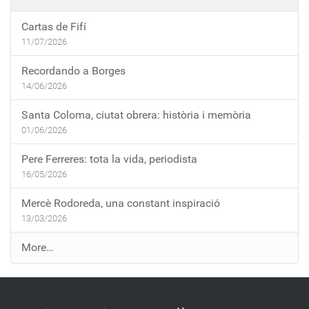
Cartas de Fifí
11/07/2026
Recordando a Borges
14/06/2026
Santa Coloma, ciutat obrera: història i memòria
01/06/2026
Pere Ferreres: tota la vida, periodista
16/05/2026
Mercè Rodoreda, una constant inspiració
13/03/2026
E
More…
n
t
r