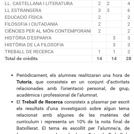
LL. CASTELLANA I LITERATURA
2
2
4
LL ESTRANGERA
3
3
6
EDUCACIÓ FÍSICA
2
2
FILOSOFIA I CIUTADANIA
2
2
CIÈNCIES PER AL MÓN CONTEMPORANI
2
2
HISTÒRIA D’ESPANYA
3
3
HISTÒRIA DE LA FILOSOFIA
3
3
TREBALL DE RECERCA
1
1
2
Total de crèdits
14
14
28
Periòdicament, els alumnes realitzaran una hora de
Tutoria
, que consisteix en un conjunt d’activitats
relacionades amb l’orientació personal, de grup,
acadèmica i professional de l’alumnat.
El
Treball de Recerca
consisteix a plasmar per escrit
els resultats d’una investigació sobre algun tema
relacionat amb algunes de les matèries del
currículum i representa un 10% de la nota final de
Batxillerat. El tema és escollit per l’alumne/a, de