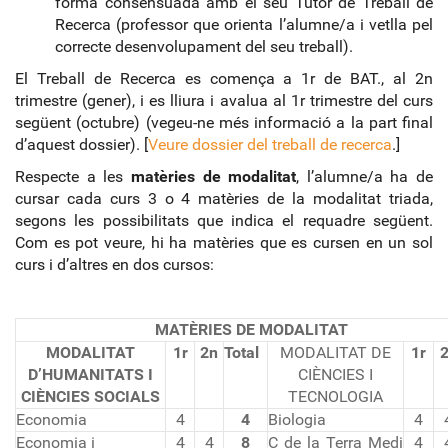
forma consensuada amb el seu Tutor de Treball de
Recerca (professor que orienta l’alumne/a i vetlla pel
correcte desenvolupament del seu treball).
El Treball de Recerca es comença a 1r de BAT., al 2n
trimestre (gener), i es lliura i avalua al 1r trimestre del curs
següent (octubre) (vegeu-ne més informació a la part final
d’aquest dossier). [
Veure dossier del treball de recerca
.]
Respecte a les
matèries de modalitat
, l’alumne/a ha de
cursar cada curs 3 o 4 matèries de la modalitat triada,
segons les possibilitats que indica el requadre següent.
Com es pot veure, hi ha matèries que es cursen en un sol
curs i d’altres en dos cursos:
MATÈRIES DE MODALITAT
MODALITAT
1r
2n
Total
MODALITAT DE
1r
D’HUMANITATS I
CIÈNCIES I
CIÈNCIES SOCIALS
TECNOLOGIA
Economia
4
4
Biologia
4
Economia i
4
4
8
C de la Terra Medi
4