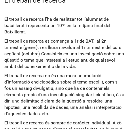
El treball de recerca
El treball de recerca l’ha de realitzar tot l’alumnat de
batxillerat i representa un 10% en la mitjana final del
Batxillerat.
El treball de recerca es comença a 1r de BAT., al 2n
trimestre (gener), i es lliura i avalua al 1r trimestre del curs
següent (octubre) Consisteix en una investigació sobre una
qüestió o tema que interessi a l’estudiant, de qualsevol
àmbit del coneixement o de la vida.
El treball de recerca no és una mera acumulació
d’informació enciclopèdica sobre el tema escollit, com si
fos un assaig divulgatiu, sinó que ha de contenir els
elements propis d’una investigació singular i científica, és a
dir: una delimitació clara de la qüestió a resoldre, una
hipòtesi, una recollida de dades, una anàlisi i interpretació
d’aquestes dades, etc.
El treball de recerca és sempre de caràcter individual. Això