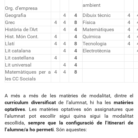
ambient
Org. d’empresa
Geografia
4
4
Dibuix tècnic
4
Grec
4
4
8
Física
4
Història de l’Art
4
4
Matemàtiques
4
Hist. Món Cont.
4
4
Química
4
Llatí
4
4
8
Tecnologia
4
Lit catalana
4
4
Electrotècnia
Lit castellana
4
4
Lit universal
4
4
Matemàtiques per a
4
4
8
les CC Socials
A més a més de les matèries de modalitat, dintre el
currículum diversificat
de l’alumnat, hi ha les
matèries
optatives
. Les matèries optatives són assignatures que
l’alumnat pot escollir sigui quina sigui la modalitat
escollida,
sempre que la configuració de l’itinerari de
l’alumne/a ho permeti
. Són aquestes: