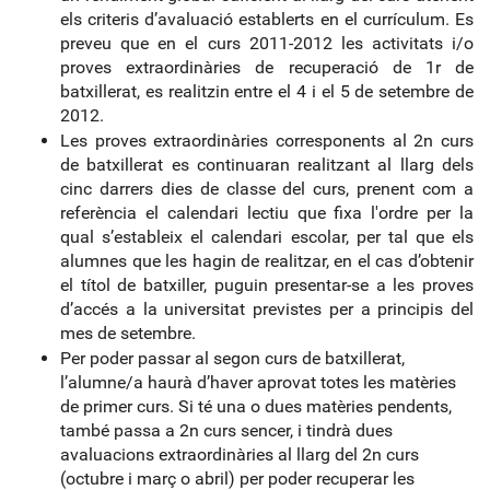
els criteris d’avaluació establerts en el currículum.
Es
preveu que en el curs 2011-2012 les activitats i/o
proves
extraordinàries de recuperació de 1r de
batxillerat, es realitzin entre el 4 i el 5 de setembre de
2012.
Les proves extraordinàries corresponents al 2n curs
de batxillerat es continuaran realitzant al llarg dels
cinc darrers dies de classe del curs, prenent com a
referència el calendari lectiu que fixa l'ordre per la
qual s’estableix el calendari escolar, per tal que els
alumnes que les hagin de realitzar, en el cas d’obtenir
el títol de batxiller, puguin presentar-se a les proves
d’accés a la universitat previstes per a principis del
mes de setembre.
Per poder passar al segon curs de batxillerat,
l’alumne/a haurà d’haver aprovat
totes les matèries
de primer curs. Si té una o dues matèries pendents,
també passa a 2n curs sencer, i tindrà dues
avaluacions extraordinàries al llarg del 2n curs
(octubre i març o abril) per poder recuperar les