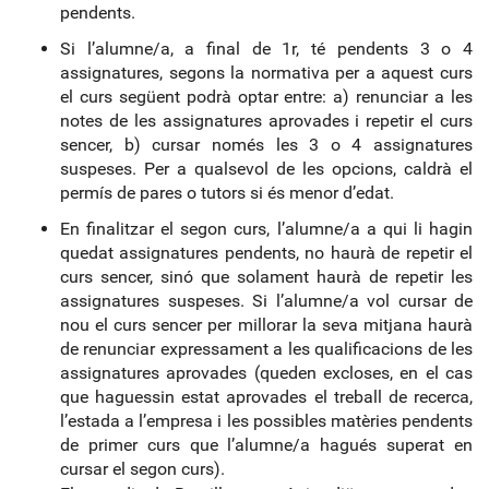
pendents.
Si l’alumne/a, a final de 1r, té pendents 3 o 4
assignatures, segons la normativa per a aquest curs
el curs següent podrà optar entre: a) renunciar a les
notes de les assignatures aprovades i repetir el curs
sencer, b) cursar només les 3 o 4 assignatures
suspeses. Per a qualsevol de les opcions, caldrà el
permís de pares o tutors si és menor d’edat.
En finalitzar el segon curs, l’alumne/a a qui li hagin
quedat assignatures pendents, no haurà de repetir el
curs sencer, sinó que solament haurà de repetir les
assignatures suspeses. Si l’alumne/a vol cursar de
nou el curs sencer per millorar la seva mitjana haurà
de renunciar expressament a les qualificacions de les
assignatures aprovades (queden excloses, en el cas
que haguessin estat aprovades el treball de recerca,
l’estada a l’empresa i les possibles matèries pendents
de primer curs que l’alumne/a hagués superat en
cursar el segon curs).