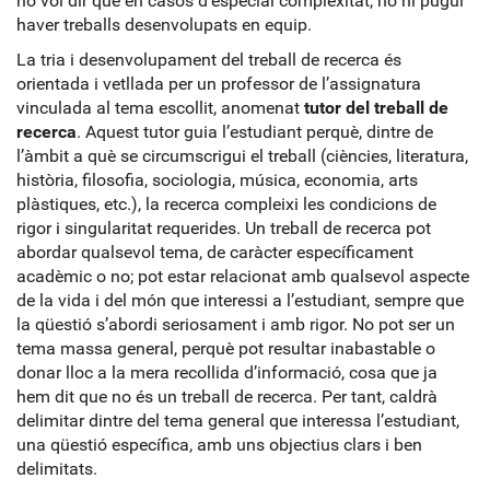
no vol dir que en casos d’especial complexitat, no hi pugui
haver treballs desenvolupats en equip.
La tria i desenvolupament del treball de recerca és
orientada i vetllada per un professor de l’assignatura
vinculada al tema escollit, anomenat
tutor del treball de
recerca
. Aquest tutor guia l’estudiant perquè, dintre de
l’àmbit a què se circumscrigui el treball (ciències, literatura,
història, filosofia, sociologia, música, economia, arts
plàstiques, etc.), la recerca compleixi les condicions de
rigor i singularitat requerides. Un treball de recerca pot
abordar qualsevol tema, de caràcter específicament
acadèmic o no; pot estar relacionat amb qualsevol aspecte
de la vida i del món que interessi a l’estudiant, sempre que
la qüestió s’abordi seriosament i amb rigor. No pot ser un
tema massa general, perquè pot resultar inabastable o
donar lloc a la mera recollida d’informació, cosa que ja
hem dit que no és un treball de recerca. Per tant, caldrà
delimitar dintre del tema general que interessa l’estudiant,
una qüestió específica, amb uns objectius clars i ben
delimitats.