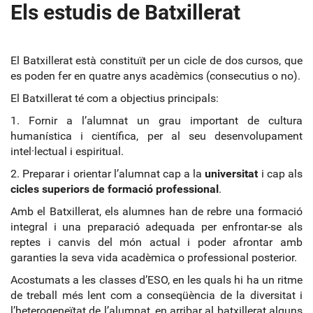
Els estudis de Batxillerat
El Batxillerat està constituït per un cicle de dos cursos, que
es poden fer en quatre anys acadèmics (consecutius o no).
El Batxillerat té com a objectius principals:
1. Fornir a l’alumnat un grau important de cultura
humanística i científica, per al seu desenvolupament
intel·lectual i espiritual.
2. Preparar i orientar l’alumnat cap a la
universitat
i cap als
cicles superiors de formació professional
.
Amb el Batxillerat, els alumnes han de rebre una formació
integral i una preparació adequada per enfrontar-se als
reptes i canvis del món actual i poder afrontar amb
garanties la seva vida acadèmica o professional posterior.
Acostumats a les classes d’ESO, en les quals hi ha un ritme
de treball més lent com a conseqüència de la diversitat i
l’heterogeneïtat de l’alumnat, en arribar al batxillerat alguns