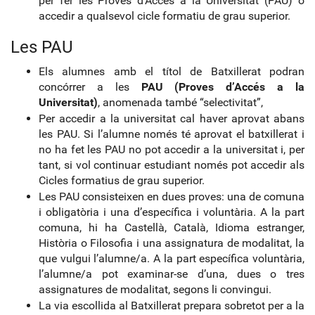
per fer les Proves d’Accés a la Universitat (PAU) o
accedir a qualsevol cicle formatiu de grau superior.
Les PAU
Els alumnes amb el títol de Batxillerat podran
concórrer a les
PAU (Proves d’Accés a la
Universitat)
, anomenada també “selectivitat”,
Per accedir a la universitat cal haver aprovat abans
les PAU. Si l’alumne només té aprovat el batxillerat i
no ha fet les PAU no pot accedir a la universitat i, per
tant, si vol continuar estudiant només pot accedir als
Cicles formatius de grau superior.
Les PAU consisteixen en dues proves: una de comuna
i obligatòria i una d’específica i voluntària. A la part
comuna, hi ha Castellà, Català, Idioma estranger,
Història o Filosofia i una assignatura de modalitat, la
que vulgui l’alumne/a. A la part específica voluntària,
l’alumne/a pot examinar-se d’una, dues o tres
assignatures de modalitat, segons li convingui.
La via escollida al Batxillerat prepara sobretot per a la