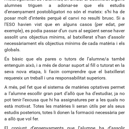
alumnes triguen a adonar-se que els estudis
d’ensenyament postobligatori no són el mateix: s’hi ha de
posar molt d’interès perquè el canvi no resulti brusc. Si a
l’ESO havien vist que en alguns casos (per edat, per
exemple), es podia passar d’un curs al següent sense haver
assolit uns objectius mínims, al batxillerat s’han d’assolir
necessàriament els objectius mínims de cada matèria i els
globals.
És bàsic que els pares o tutors de l’alumne/a també
entenguin això, i a més de donar suport al fill o tutorat en la
seva nova etapa, li facin comprendre que el batxillerat
requereix un treball i una responsabilitat superiors.
A més, pel fet que el sistema de matèries optatives permet
a l’alumne escollir gran part d’allò que ha d’estudiar, ja no
pot tenir l’excusa que hi ha assignatures per a les quals no
està motivat. Totes les matèries li seran útils per als seus
estudis posteriors, totes li donen la formació necessària per
a allò que vol fer.
El conjunt d’ensenyaments que l’alumne ha d’assolir