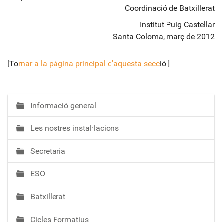
Coordinació de Batxillerat
Institut Puig Castellar
Santa Coloma, març de 2012
[To
rnar a la pàgina principal d'aquesta secc
ió.]
Informació general
N
a
Les nostres instal·lacions
v
e
Secretaria
g
a
ESO
c
i
Batxillerat
ó
Cicles Formatius