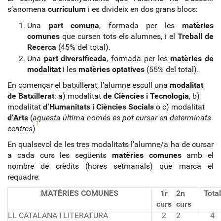
s’anomena
currículum
i es divideix en dos grans blocs:
Una
part comuna
, formada per les
matèries
comunes
que cursen tots els alumnes, i el
Treball de
Recerca
(45% del total).
Una
part diversificada
, formada per les
matèries de
modalitat
i les
matèries optatives
(55% del total).
En començar el batxillerat, l’alumne escull una
modalitat
de Batxillerat
: a) modalitat
de Ciències i Tecnologia
, b)
modalitat
d’Humanitats i Ciències Socials
o c) modalitat
d’Arts
(
aquesta última només es pot cursar en determinats
1
centres
)
En qualsevol de les tres modalitats l’alumne/a ha de cursar
a cada curs les següents
matèries comunes
amb el
nombre de crèdits (hores setmanals) que marca el
requadre:
MATÈRIES COMUNES
1r
2n
Total
curs
curs
LL CATALANA I LITERATURA
2
2
4