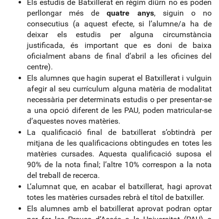
Els estudis de Batxillerat en règim diürn no es poden
perllongar més de
quatre anys
, siguin o no
consecutius (a aquest efecte, si l’alumne/a ha de
deixar els estudis per alguna circumstància
justificada, és important que es doni de baixa
oficialment abans de final d’abril a les oficines del
centre).
Els alumnes que hagin superat el Batxillerat i vulguin
afegir al seu currículum alguna matèria de modalitat
necessària per determinats estudis o per presentar-se
a una opció diferent de les PAU, poden matricular-se
d’aquestes noves matèries.
La qualificació final de batxillerat s’obtindrà per
mitjana de les qualificacions obtingudes en totes les
matèries cursades. Aquesta qualificació suposa el
90% de la nota final; l’altre 10% correspon a la nota
del treball de recerca.
L’alumnat que, en acabar el batxillerat, hagi aprovat
totes les matèries cursades rebrà el títol de batxiller.
Els alumnes amb el batxillerat aprovat podran optar